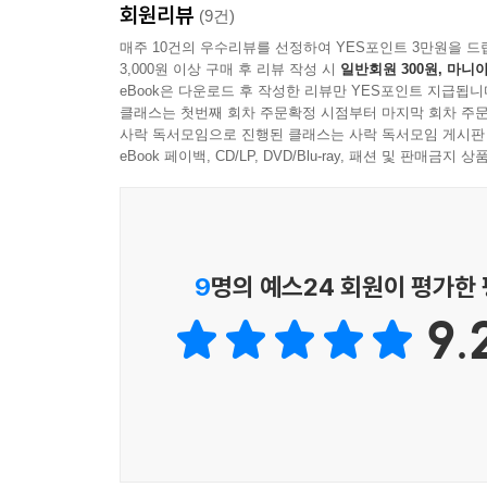
회원리뷰
나는 알지
(9건)
팔 흔들어 줄
매주 10건의 우수리뷰를 선정하여 YES포인트 3만원을 드
눈사람도 눈오리도
3,000원 이상 구매 후 리뷰 작성 시
일반회원 300원, 마니아
그건 점 아니고
최대한 많이 만들어 볼게
eBook은 다운로드 후 작성한 리뷰만 YES포인트 지급됩니
안으로 안으로만 열리는
클래스는 첫번째 회차 주문확정 시점부터 마지막 회차 주문
작은 창문
사락 독서모임으로 진행된 클래스는 사락 독서모임 게시판
자다 깬 네가
eBook 페이백, CD/LP, DVD/Blu-ray, 패션 및 판매금
‘아, 다 왔네’
내가 내가 되려고
아쉬워도 웃게
뒤척인 시간
애플망고 리치 파파야 같은
지나간 시간이
9
명의 예스24 회원이 평가한
달콤한 과일 잠시 잊고
다가올 시간에게 전하는
약속한 스케이트를 타러 가자
9.
윙크 윙크
-안희연, 「콕콕」 부분(18~19쪽)
광장에 내가
먼저 가 있을게
“여기까지 오길 잘한 것 같아.”
---「마윤지, 12월 29일」중에서
내일로 걸어가는 우리를 위한 형형색색의 응원
그리고 또다시 시를 읽자