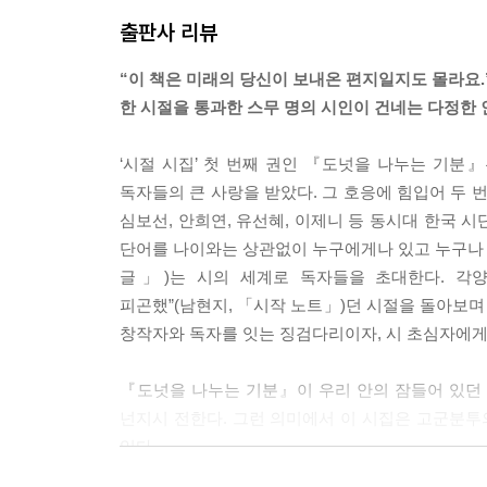
출판사 리뷰
어른들도 사랑받고 싶고 죽고 싶고
엉망진창이지만
“이 책은 미래의 당신이 보내온 편지일지도 몰라요.
농사를 짓고 싶다는 중학생의 말을
한 시절을 통과한 스무 명의 시인이 건네는 다정한 
진지하게 들어 준다
‘시절 시집’ 첫 번째 권인 『도넛을 나누는 기분』
조금씩 용기를 내어서
독자들의 큰 사랑을 받았다. 그 호응에 힘입어 두 
거기서는
심보선, 안희연, 유선혜, 이제니 등 동시대 한국 
단어를 나이와는 상관없이 누구에게나 있고 누구나 앉
다들 웃을 때까지
글」)는 시의 세계로 독자들을 초대한다. 각양
이야기가 끝나지 않기 때문에
피곤했”(남현지, 「시작 노트」)던 시절을 돌아보며
창작자와 독자를 잇는 징검다리이자, 시 초심자에게
어두워질 때까지
다음을 넘기면서
『도넛을 나누는 기분』이 우리 안의 잠들어 있던
나는 기필코
넌지시 전한다. 그런 의미에서 이 시집은 고군분투
웃음을 기다리는 사람 같았다
있다.
---「남현지, 거기서는 꼭 웃으면서 끝나」중에서