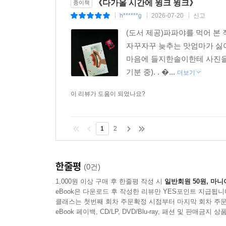
《다가올 시간에 윙크 윙크》
종이책
h******g
2026-07-20
신고
|
|
|
(도서 제공)파파야를 먹어 본
자꾸자꾸 늦추는 맛엄마가 싫
마음에 들지한솔이한테 사진을
기분 중). . �...
더보기
이 리뷰가 도움이 되었나요?
1
2
한줄평
(0건)
1,000원 이상 구매 후 한줄평 작성 시
일반회원 50원, 마니
eBook은 다운로드 후 작성한 리뷰만 YES포인트 지급됩니
클래스는 첫번째 회차 주문확정 시점부터 마지막 회차 주문
eBook 페이백, CD/LP, DVD/Blu-ray, 패션 및 판매금