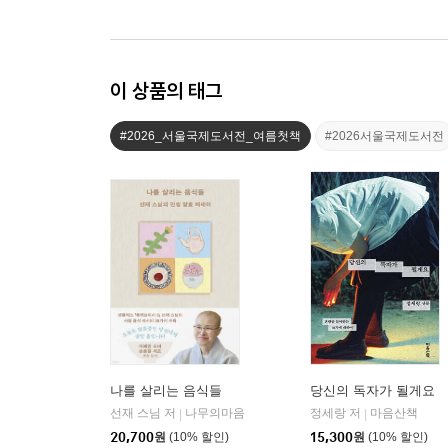
이 상품의 태그
#2026_서울국제도서전_여름첫책
#2026서울국제도서전
나를 살리는 음식들
당신의 독자가 될게요
선재 스님 저
나무의마음
정세랑 저
마음산책
|
|
20,700
원
(10% 할인)
15,300
원
(10% 할인)