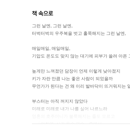
책 속으로
그런 날엔, 그런 날엔,
터벅터벅의 우주복을 벗고 홀쭉해지는 그런 날엔,
매일매일, 매일매일,
기압도 온도도 맞지 않는 대기에 피부가 쓸려 아픈 
높게만 느껴졌던 담장이 언제 이렇게 낮아졌지
키가 자란 만큼 나는 좋은 사람이 되었을까
무언가가 된다는 건 왜 이리 발바닥이 뜨거워지는 
부스터는 아직 꺼지지 않았다
미래로 미래로 내가 나를 실어 나르느라
영혼의 호주머니가 불룩해지는 줄도 모르고
---「안희연, 시간 운송 연습」중에서