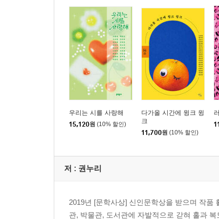
우리는 시를 사랑해
다가올 시간에 윙크 윙
러
크
15,120
원
(10% 할인)
1
11,700
원
(10% 할인)
저 :
권누리
2019년 [문학사상] 신인문학상을 받으며 작품
관, 박물관, 도서관에 자발적으로 갇혀 홀과 