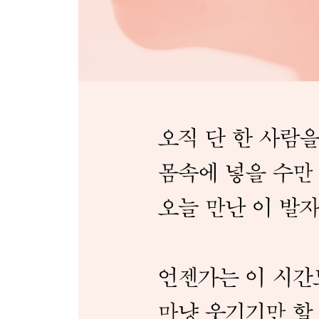
생활 체육
졸업
시작 노트
심보선
시를 읽는 날
아포칼립스의 빈집들
몸을 위한 송가
시작 노트
황유원
삼십 년 전 나에게 쓰는 편지
발 닦고 잠이나 자라
크게 숨 한번
시작 노트