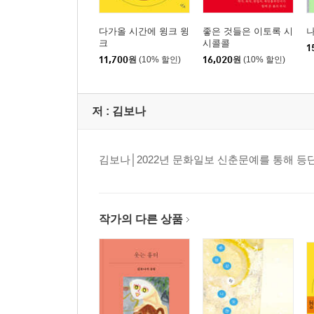
다가올 시간에 윙크 윙
좋은 것들은 이토록 시
나
크
시콜콜
1
11,700
원
(10% 할인)
16,020
원
(10% 할인)
저 :
김보나
김보나│2022년 문화일보 신춘문예를 통해 등
작가의 다른 상품