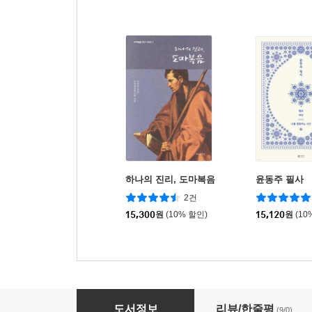
하나의 진리, 도마복음
윤동주 필사
2건
15,300
원
(10% 할인)
15,120
원
(10
다가올 시간에 윙크 윙크 (시절 시집 에디션)
도서정보
리뷰/한줄평
(9/0)