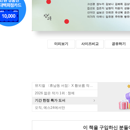
미리보기
사이즈비교
공유하기
뮤지컬 〈휴남동 서점〉X 황보름 작가 북토크
2026 젊은 작가 1위 : 청예
기간 한정 특가 도서
오직, 예스24에서만
이 책을 구입하신 분