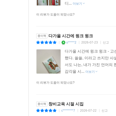
오래된 마음 병든 마음 병 주고 약 주는 마음 정든 
디...
더보기
두려운 마음 간절한 마음
---「안희연, 다가올 날들에 윙크, 윙크」중에서
이 리뷰가 도움이 되었나요?
아직 모르는 마음이 많아서 우리는
더 높은 정상을 향해 걸음을 옮겼지
다가올 시간에 윙크 윙크
종이책
치치,
o*****2
2026-07-23
신고
|
|
|
우리가 만든 새의 이름을 부르러
다가올 시간에 윙크 윙크 -
했다. 쓸쓸, 이라고 쓰지만 
-주민현, 「돌을 쥔 마음」 부분(77~79쪽)
서도 나는, 내가 가진 언어의
감각을 시...
더보기
이 리뷰가 도움이 되었나요?
창비교육 시절 시집
종이책
c********7
2026-07-22
신고
|
|
|