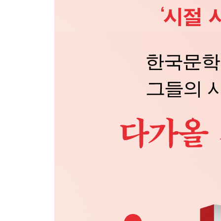
시이나 링고와 미미핑크 월드
시작 노트
이기리
공이 맨날 나한테만 날아와
밥알을 굴려요
지난적나아가기
시작 노트
남현지
붙잡는 연습
길가의 집
거기서는 꼭 웃으면서 끝나
시작 노트
주민현
두바이 초콜릿
의외의 행운