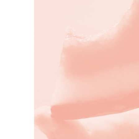
가방이 너무 큰 시
깨끗한 시
시작 노트
김선오
희고
희게
흰
시작 노트
김은지
무슨 책 읽어?
표준시의 밤
산책 봉사
시작 노트
신이인
7학년 교실