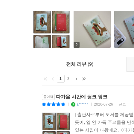
시인들은 저마다 다른 방식으로 과거를 탐험하며, 
그 모든 신비의 문양으로
현재의 불안을 품고 살아가는 이들에게 사랑과 위로,
그리움과 희망과 용기가
“내면의 천진함과 낙천성, 유머를 꺼내 시간의 파
어느 봄날 노랑나비처럼 솟아 오르듯
그다음 후우우-//까치발로 서 보자”(김보나, 「
물어”(마윤지, 「진짜 조금」)보던 고립의 시간을 
이제 우리는 먼 풍경을
“혼자 견디는 아픈 마음들 곁에서 기꺼이 함께 울어 
가리키지 않고도
2
응원”(심보선, 「시작 노트」)하며 과거를 “존중한다
먼 곳으로 떠날 수 있겠네
우리에게 격려의 도닥임과 나아갈 용기를 전한다.
전체 리뷰
(9)
누구도 사랑한 적 없어도
다가올 시간을 향해 명랑하게 눈인사를 건네는 이
우리 내딛는 발걸음
1
2
마주할 것이다. 그 과정에서 “축축한 흙 안에 갇”(
하나하나 사랑을 일깨우겠네
“크게 숨 한번 내쉬”(황유원, 「발 닦고 잠이나 자
---「심보선, 시를 읽는 날」중에서
되어 주기를 바란다.
다가올 시간에 윙크 윙크
종이책
a*****7
2026-07-26
신고
|
|
|
모두가 이렇게 자신의 어둠을 밀며 가고 있어요. 당
바닥엔 나뒹구는 오래된 약통이 있었고
의 당신이 보내온 편지일지도 몰라요. 현재의 당신
[ 출판사로부터 도서를 제공받
그건 마음을 모아 둔 통 같았어
윙크, 참 좋지요. 한 번의 윙크가 백 마디 말을 대신
듯이, 입 안 가득 푸르름을 만
을 넘길 시간입니다. 마지막 페이지에 이르는 동안 
있는 시집이 나왔네요.《다가올 