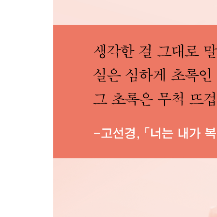
유선혜
날개를 말리는 시간
버저 비터
비어 있는 이름
시작 노트
윤은성
옐로 그린 하우스
또 내가 좋아하는
농담과 깃털과 수풀과
시작 노트
제3부 우리는 동시에 히히 웃는다
김복희
마음에 걸림 없는 시