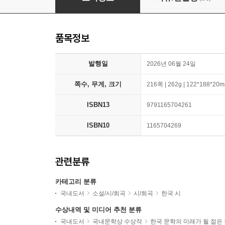
품목정보
발행일
2026년 06월 24일
쪽수, 무게, 크기
216쪽 | 262g | 122*188*20
ISBN13
9791165704261
ISBN10
1165704269
관련분류
카테고리 분류
국내도서
소설/시/희곡
시/희곡
한국 시
수상내역 및 미디어 추천 분류
국내도서
국내문학상 수상작
한국 문학의 미래가 될 젊은