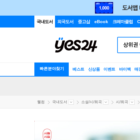
국내도서
외국도서
중고샵
eBook
크레마클럽
C
빠른분야찾기
베스트
신상품
이벤트
바이백
매
웰컴
국내도서
소설/시/희곡
시/희곡