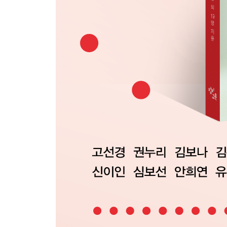
고선경
파파야 기분
왠지 난 어른이 되면 운전을 잘할 것 같아
너는 내가 복잡하다 말했지만
시작 노트
마윤지
진짜 조금
초록 줄무늬 반팔
12월 29일
시작 노트
성동혁
암송
중환자실
평화
시작 노트