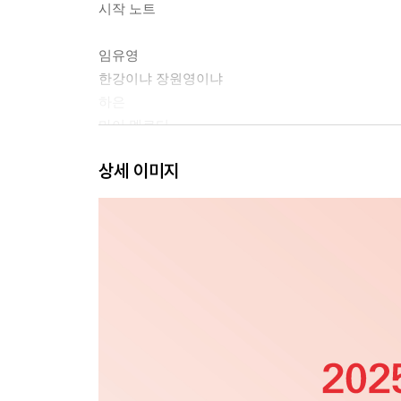
시작 노트
임유영
한강이냐 장원영이냐
하은
마이 멜로디
시작 노트
상세 이미지
김보나
심장 소리 박물관
나랑 기지개 켤 사람
드래곤 살리기
시작 노트
이제니
낚시 코끼리 소년
해바라기 환하게