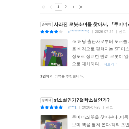
1
2
사라진 로봇소녀를 찾아서, 『루미너
종이책
n************6
2026-07-24
신고
|
|
|
※ 해당 출판사로부터 도서를
을 배경으로 펼쳐지는 SF 미
정도로 정교한 반려 로봇이 일
으로 대체하며...
더보기
1명
이 이 리뷰를 추천합니다.
sf소설인가?철학소설인가?
종이책
n***1
2026-07-28
신고
|
|
|
루미너스!뜻을 찾아본다..어둠
보며 책을 펼쳐 본다.책의 초