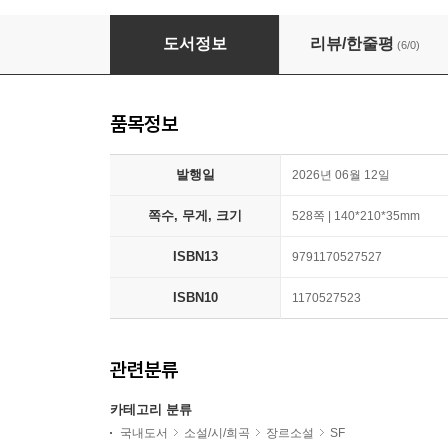
루미너스
도서정보
리뷰/한줄평
(6/0)
품목정보
발행일
2026년 06월 12일
쪽수, 무게, 크기
528쪽 | 140*210*35mm
ISBN13
9791170527527
ISBN10
1170527523
관련분류
카테고리 분류
국내도서
소설/시/희곡
장르소설
SF