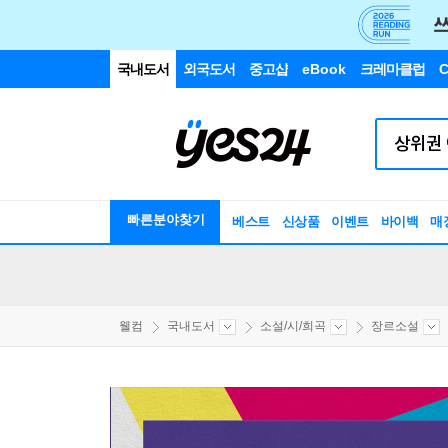
국내도서
외국도서
중고샵
eBook
크레마클럽
C
빠른분야찾기
베스트
신상품
이벤트
바이백
매
웰컴
국내도서
소설/시/희곡
장르소설