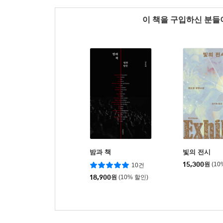
이 책을 구입하신 분
밤과 책
빛의 전시
15,300
원
(10
10건
18,900
원
(10% 할인)