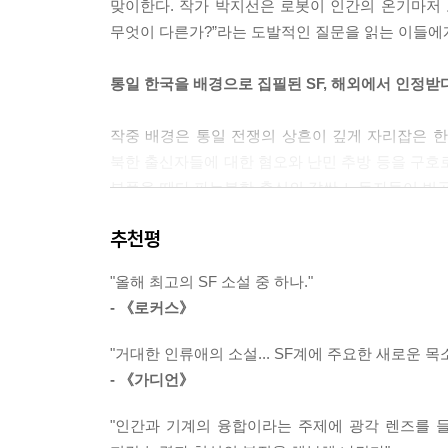
맞이한다. 작가 박지선은 로봇이 인간의 온기마저
무엇이 다른가?”라는 도발적인 질문을 읽는 이들에
통일 한국을 배경으로 집필된 SF, 해외에서 인정받
작중 배경은 통일 전쟁의 상흔이 깊게 자리잡은 
북한 출신자들에 대한 혐오와 난민 추방 등을 구호
부품을 떼다 파는북한 출신의 값싼 노동자들이 빈곤
이유에 대해서, 저자는 미국의 한 매체와의 인터
추천평
우리는 항상 북한이라는 존재에 유령처럼 시달려왔
분단 조국의 현실을 은유로 녹여냈음을 밝히기도 
"올해 최고의 SF 소설 중 하나."
섬세하고도 날카로운 통찰력은 해외 평단의 큰 주
- 《로커스》
장르문학상인 로커스상 신인 부문 최종 후보에도 이
결과 발표를 앞두고 있다.
"거대한 인류애의 소설... SF계에 주요한 새로운 목
- 《가디언》
이 외에도, 로봇과 인간의 경계를 묻는 것을 넘어,
영예를 안기도 하였다. 어슐러 르 귄 같은 세계적
"인간과 기계의 융합이라는 주제에 광각 렌즈를 
상이다. 본 작품은 기계로 신체를 대체하는 미래 