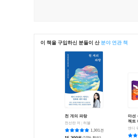
이 책을 구입하신 분들이 산
분야 연관 책
천 개의 파랑
마션 
젝트
천선란 저
허블
|
1,301건
15,300
원
(10% 할인)