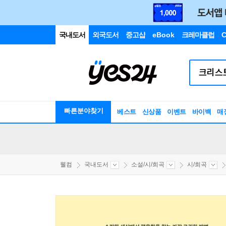
국내도서
외국도서
중고샵
eBook
크레마클럽
C
빠른분야찾기
베스트
신상품
이벤트
바이백
매
웰컴
국내도서
소설/시/희곡
시/희곡