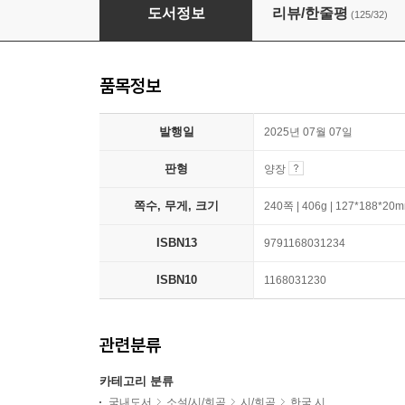
필사, 어른이 되는 시간
도서정보
리뷰/한줄평
(125/32)
품목정보
발행일
2025년 07월 07일
판형
양장
쪽수, 무게, 크기
240쪽 | 406g | 127*188*20
ISBN13
9791168031234
ISBN10
1168031230
관련분류
카테고리 분류
국내도서
소설/시/희곡
시/희곡
한국 시