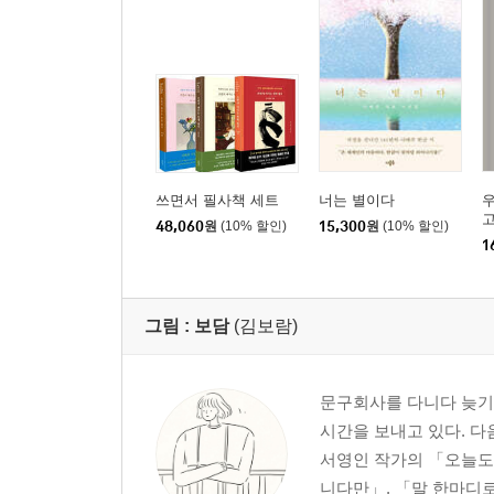
쓰면서 필사책 세트
너는 별이다
48,060
원
(10% 할인)
15,300
원
(10% 할인)
1
그림 :
보담
(김보람)
문구회사를 다니다 늦기 
시간을 보내고 있다. 
서영인 작가의 「오늘도
니다만」, 「말 한마디로