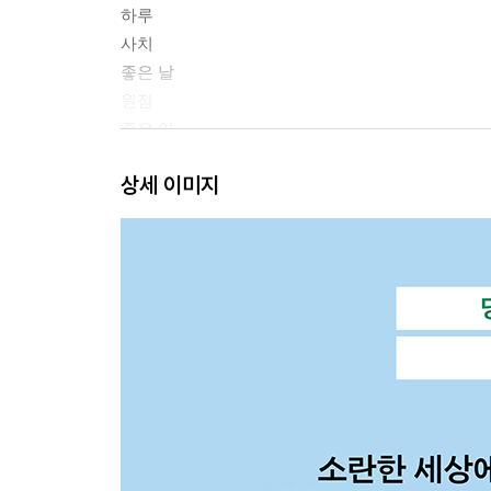
하루
사치
좋은 날
원점
좋은 일
너는 별이다
상세 이미지
그냥 낭만
기쁜 일
결혼 축하
소감
전화 건 이유
가볍게
기념일
팔짱
꽃 필 날
삶 1
양란