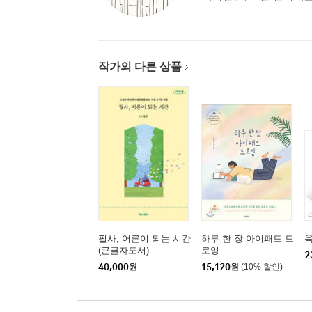
작가의 다른 상품
필사, 어른이 되는 시간
하루 한 장 아이패드 드
옥
(큰글자도서)
로잉
2
40,000
원
15,120
원
(10% 할인)