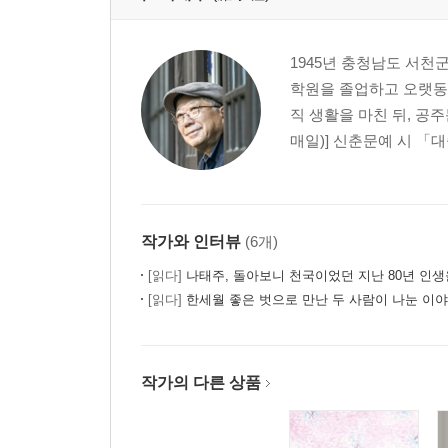
1945년 충청남도 서천
학원을 졸업하고 오랫동안
직 생활을 마친 뒤, 공
매일)] 신춘문예 시 「대
작가와 인터뷰
(6개)
[읽다]
나태주, 돌아보니 천국이었던 지난 80년 인생을
[읽다]
한세월 좋은 벗으로 만난 두 사람이 나눈 이야
작가의 다른 상품