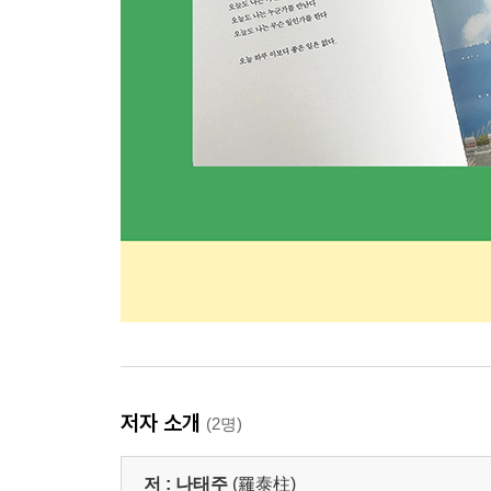
저자 소개
(2명)
저 :
나태주
(羅泰柱)