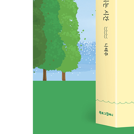
선배님
감사 1
오직 너는
삶 2
희망
좋은 날 하자
흰 구름에게
감사 2
이 가을엔
사랑 1
수선화
고백
말
알지요
아침의 생각
시인의 필사_오늘
Part 3. 오늘의 약속은 사랑