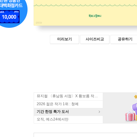
미리보기
사이즈비교
공유하기
뮤지컬 〈휴남동 서점〉X 황보름 작가 북토크
2026 젊은 작가 1위 : 청예
기간 한정 특가 도서
오직, 예스24에서만