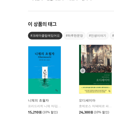
이 상품의 태그
#크레마클럽에있어요
#하루한문장
#인생이야기
니체의 초월자
오디세이아
프리드리히 니체 저/김철 편역
히읏
호메로스 저/페테르 파울 루벤스 그림/박문재 역
|
15,210
원
(10% 할인)
24,300
원
(10% 할인)