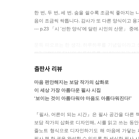
한 번, 두 번, 세 번. 숨을 쉴수록 조금씩 좋아지
음이 조금씩 싹틉니다. 감사가 또 다른 양식이고 용
--- p.23 「시 '선한 양식'에 달린 시인의 산문」 중
문득 떠오르는 한 생각. 하루하루를 기념일이라고
까? 그렇다면 당신의 하루하루를 기념일이라고 생
--- p.48 「시 '기념일'에 달린 시인의 산문」 중에서
출판사 리뷰
소중한 오늘 앞에서 우리가 우물쭈물할 일이 아닙니
마음 편안해지는 보담 작가의 삽화로
난 당신. 얼마나 귀한 사람입니까! 진작 알았어야 할
이 세상 가장 아름다운 필사 시집
‘보이는 것이 아름다워야 마음도 아름다워진다!’
--- p.68 「시 '오늘'에 달린 시인의 산문」 중에서
『필사, 어른이 되는 시간』은 필사 공간을 다른 
보담 작가의 삽화로 디자인해, 시를 읽고 쓰는 동안
줄노트 형식으로 디자인하기도 해 마음에 가닿는 
필사 책 한 권을 완성할 수 있도록 한 세심한 필사