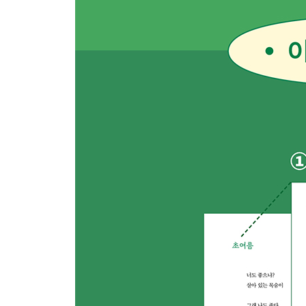
새해 아침
인생길 위에
섬에서
시장행
사랑의 힘은 크다
그냥
삶 4
꿈
꽃
우정
예쁨은 힘이 세다
햇빛 밝은 날
미소
놓아라
산수유꽃
약속 2
돌부리