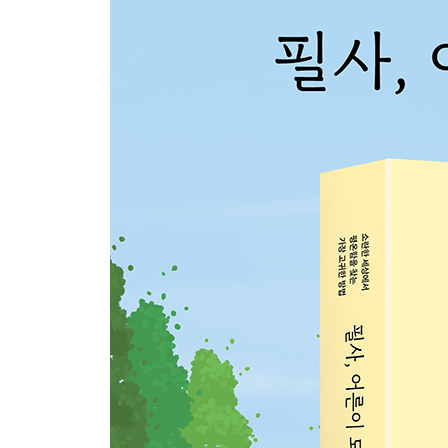
인생의 일
사랑이 이끄는 대로
너처럼
시인의 필사_아침 인사
Part 2. 그래 나도 좋다 살아 있는 오늘이
오늘
초여름
맑은 날
삶의 목표
여행
응
안부 전화
사랑받는 사람
축복 1
쉬운 일