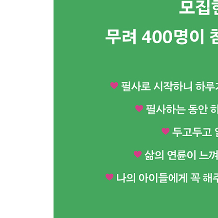
다시없는 부탁
전시회
당신
새삼스레
후회 없이
아침 안부
저 스스로를
후회
흠집
시인의 필사_삶 3
Part 4. 고요한 우주의 숨소리를 들었습니다
아침 식탁
인생 3
아침
여가