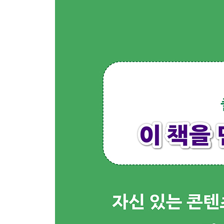
축복 2
그냥 멍청히
인생 1
꽃밭에서
보태는 말
대답
가을 손님
엽서
약속 1
삶 3
삶의 지혜
그대로
인생 2
병상일지
우리들 마음
제자리