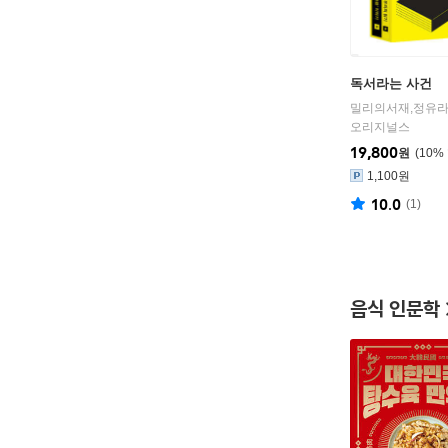
독서라는 사건
밀리의서재,정유라
오리지널스
19,800
원
10
%
1,100원
10.0
(
1
)
음식 인문학