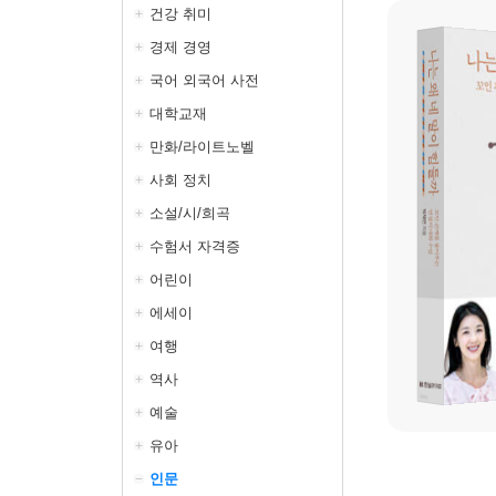
건강 취미
경제 경영
국어 외국어 사전
대학교재
만화/라이트노벨
사회 정치
소설/시/희곡
수험서 자격증
어린이
에세이
여행
역사
예술
유아
인문