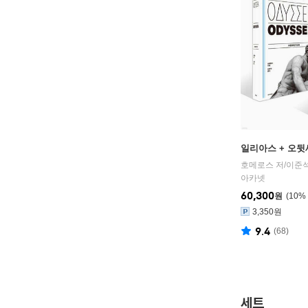
일리아스 + 오뒷
호메로스 저/이준석
아카넷
60,300
원
10
%
3,350원
9.4
(
68
)
세트