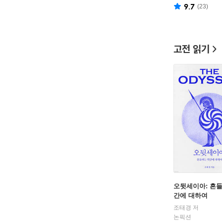
9.7
(
23
)
고전 읽기
오뒷세이아: 흔
간에 대하여
조태경 저
논픽션