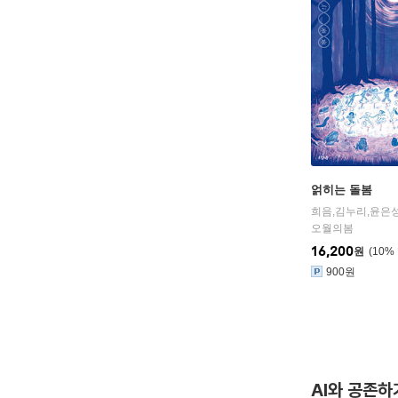
얽히는 돌봄
오월의봄
16,200
원
10
%
900원
AI와 공존하