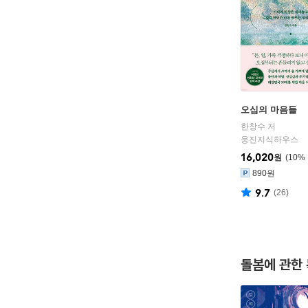
오십의 마음들
한창수 저
웅진지식하우스
16,020
원
10
%
890원
9.7
(
26
)
돌봄에 관한