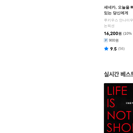
세네카, 오늘을
있는 당신에게
논픽션
16,200
원
10
%
900원
9.5
(
56
)
실시간 베스