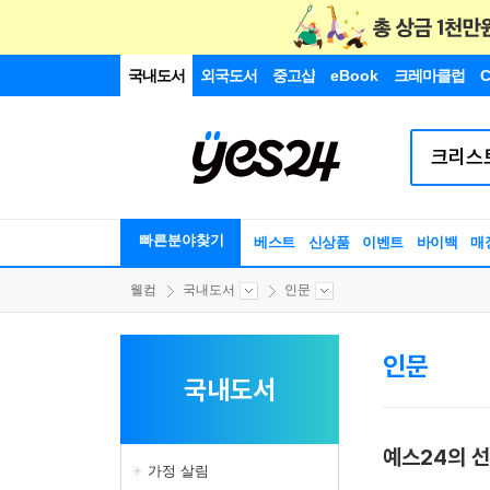
국내도서
외국도서
중고샵
eBook
크레마클럽
C
빠른분야찾기
베스트
신상품
이벤트
바이백
매
웰컴
국내도서
인문
인문
국내도서
예스24의 
가정 살림