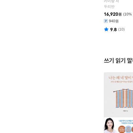
카이랑 저
두리반
16,920
원
10
%
940원
9.8
(
10
)
쓰기 읽기 