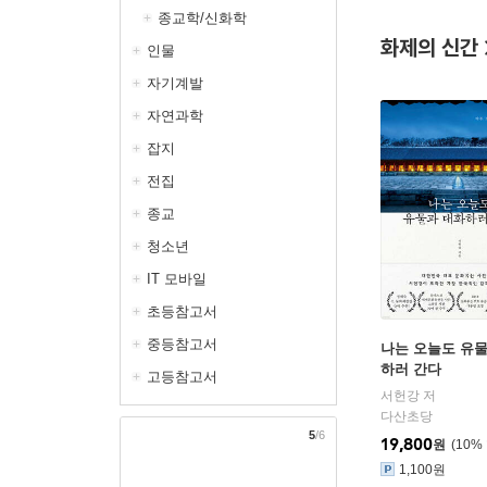
종교학/신화학
화제의 신간
인물
자기계발
자연과학
잡지
전집
종교
청소년
IT 모바일
초등참고서
중등참고서
나는 오늘도 유
하러 간다
고등참고서
서헌강 저
다산초당
5
/6
19,800
원
10
%
1,100원