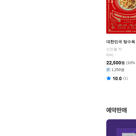
대한민국 탕수육
신인철 저
따비
22,500
원
10
%
1,250원
10.0
(
1
)
예약판매