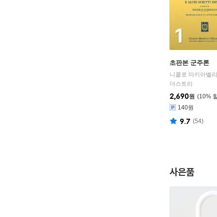
1
초판본 군주론
더스토리
2,690
원
10
%
140원
9.7
(
54
)
사은품