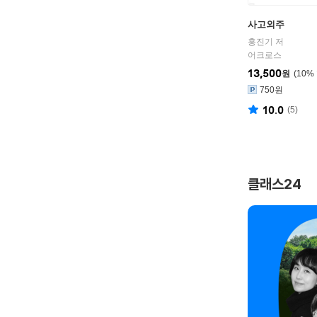
사고외주
홍진기 저
어크로스
13,500
원
10
%
750원
10.0
(
5
)
클래스24