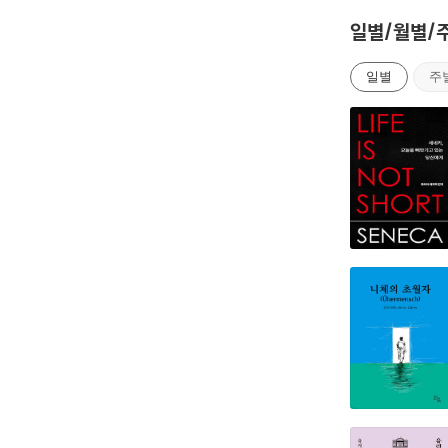
능력이나 성...
일별/월별/
일별
주