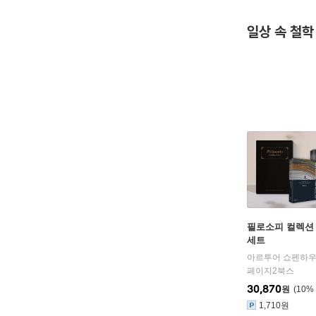
일상 속 철학
필로소피 컬렉션
세트
페이지2북스
30,870
원
10
%
1,710원