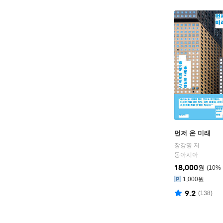
먼저 온 미래
장강명 저
동아시아
18,000
원
10
%
1,000원
9.2
(
138
)