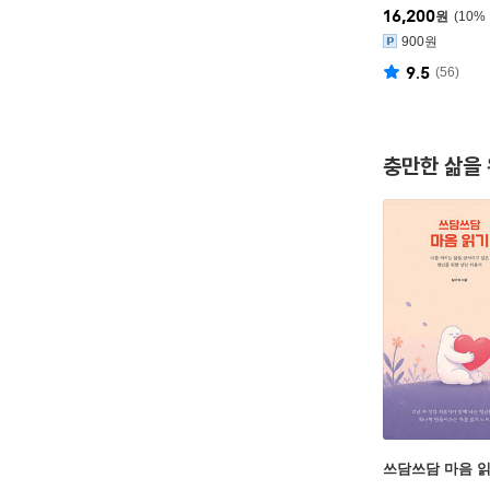
16,200
원
10
%
900원
9.5
(
56
)
충만한 삶을
쓰담쓰담 마음 