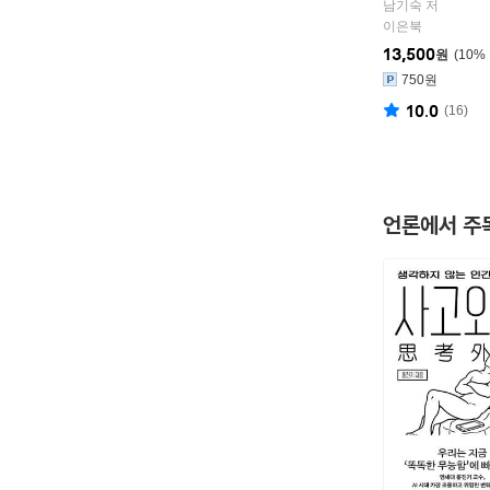
남기숙 저
이은북
13,500
원
10
%
750원
10.0
(
16
)
언론에서 주