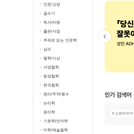
인문/교양
글쓰기
독서/비평
출판/서점
주제로 읽는 인문학
심리
철학/사상
서양철학
동양철학
한국철학
인기 검색어
명리/주역/풍수
논리학
윤리학
# 쇼펜하우어
기호학/언어학
미학/예술철학