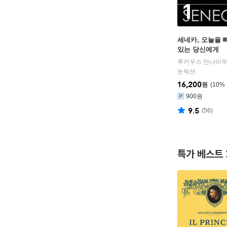
1
세네카, 오늘을
있는 당신에게
논픽션
16,200
원
10
%
900원
9.5
(
56
)
특가 베스트