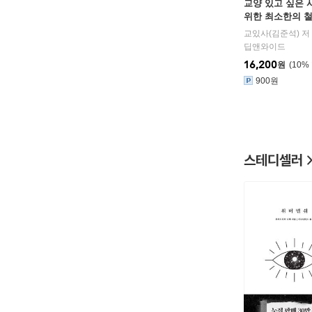
교양 있고 싶은 
위한 최소한의 
교있사(김준석) 저
딥앤와이드
16,200
원
10
%
900원
스테디셀러