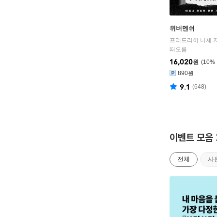
위버멘쉬
떠오름
16,020
원
10
%
890원
9.1
(
648
)
이벤트 모음
전체
사