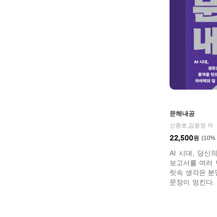
문해내공
신종호,김윤정 저
22,500
원
10
%
AI 시대, 당
보고서를 여러 
릿속 생각은 분
문장이 엉킨다.
도가 잘 담겼는
숏폼 콘텐츠를 
스럽다. 당신이