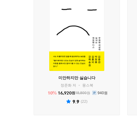
미안하지만 싫습니다
정준화 저
몽스북
%
10
16,920
원
18,800
원
940원
9.9
(
22
)