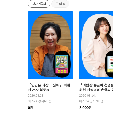
강서NC점
구의점
『인간은 과장이 심해』 최형
『여덟살 손글씨 첫걸
선 저자 북토크
해선 선생님과 손글씨 
2026.08.13.
2026.08.14.
예스24 강서NC점
예스24 강서NC점
0
2,000
원
원