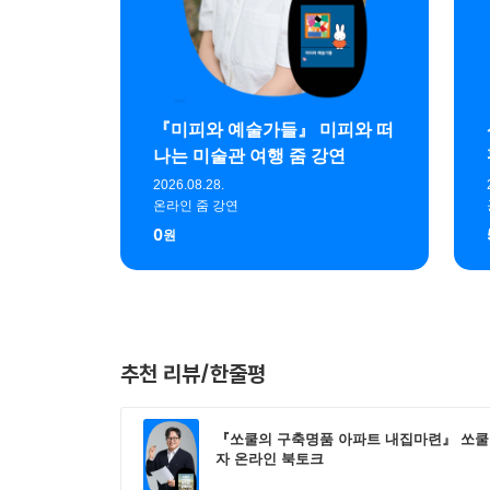
『미피와 예술가들』 미피와 떠
나는 미술관 여행 줌 강연
2026.08.28.
온라인 줌 강연
0
원
추천 리뷰/한줄평
『쏘쿨의 구축명품 아파트 내집마련』 쏘쿨
자 온라인 북토크