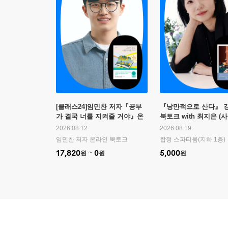
[클래스24]임민찬 저자『공부
『낭만적으로 산다』 
가 결국 너를 지켜줄 거야』온
북토크 with 최지은 (사
라인 북토크
2026.08.12.
2026.08.19.
임민찬 저자 온라인 북토크
합정 스파티움(지하 1층)
17,820
0
5,000
원
원
원