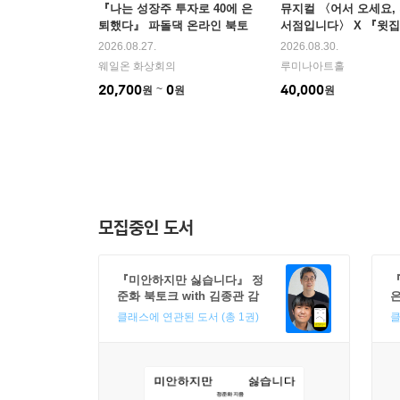
『나는 성장주 투자로 40에 은
뮤지컬 〈어서 오세요,
퇴했다』 파돌댁 온라인 북토
서점입니다〉 X 『윗집
크
황보름 작가&박혜진 평
2026.08.27.
2026.08.30.
토크
웨일온 화상회의
루미나아트홀
20,700
0
40,000
원
원
원
모집중인 도서
『미안하지만 싫습니다』 정
『
준화 북토크 with 김종관 감
독
클래스에 연관된 도서 (총 1권)
클