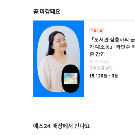
곧 마감돼요
오늘마감
『도서관 삼총사의 
기 대소동』 곽민수 
줌 강연
2026.08.12.
온라인 줌 강연
15,120
0
원
원
예스24 매장에서 만나요