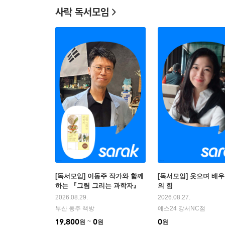
사락 독서모임
[독서모임] 이동주 작가와 함께
[독서모임] 웃으며 배
하는 『그림 그리는 과학자』
의 힘
읽기
2026.08.29.
2026.08.27.
부산 동주 책방
예스24 강서NC점
19,800
0
0
원
원
원