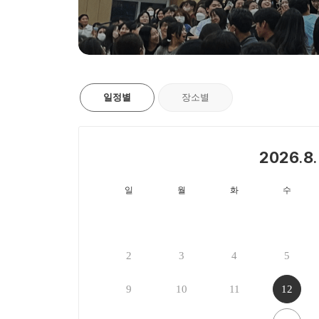
일정별
장소별
2026.8.
일
월
화
수
2
3
4
5
9
10
11
12