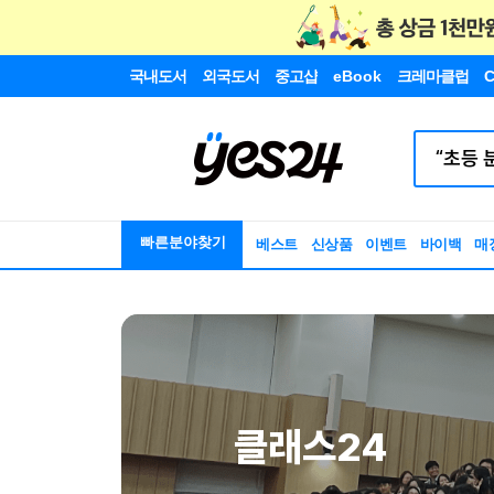
국내도서
외국도서
중고샵
eBook
크레마클럽
C
빠른분야찾기
베스트
신상품
이벤트
바이백
매
클래스24