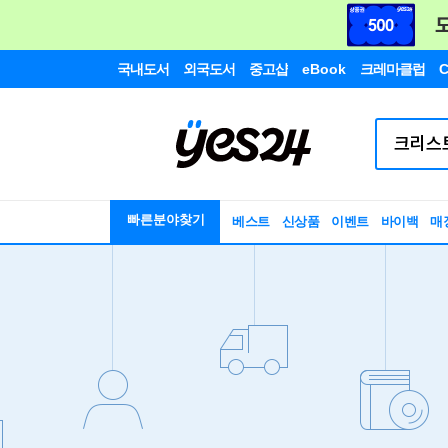
국내도서
외국도서
중고샵
eBook
크레마클럽
C
빠른분야찾기
베스트
신상품
이벤트
바이백
매