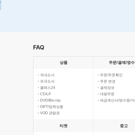
FAQ
상품
주문/결제/영
국내도서
주문/주문확인
외국도서
주문 변경
클래스24
결제정보
CD/LP
대량주문
DVD/Blu-ray
세금계산서/영수증/
GIFT/업체상품
VOD 관람권
티켓
중고