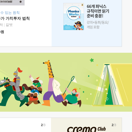
 수 있는 원칙
주가 가치투자 법칙
저
|
길벗
0
원
2
/3
2
/3