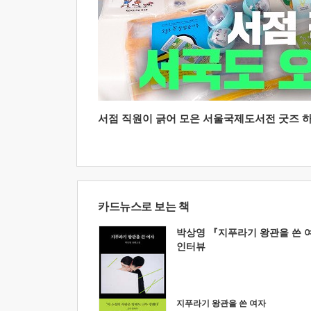
서점 직원이 긁어 모은 서울국제도서전 굿즈 하울
카드뉴스로 보는 책
박상영 『지푸라기 왕관을 쓴 
인터뷰
지푸라기 왕관을 쓴 여자