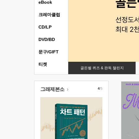
eBook
크레마클럽
CD/LP
DVD/BD
문구/GIFT
티켓
골든벨 퀴즈 & 완독 챌린지
그래제본소
4
/5