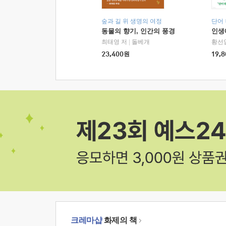
숲과 길 위 생명의 여정
단어
동물의 향기, 인간의 풍경
인생
최태영 저
|
돌베개
황선
23,400
원
19,8
크레마샵
화제의 책