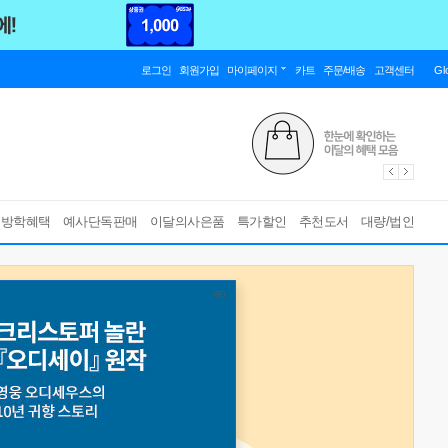
로그인
회원가입
마이페이지
카트
주문/배송
고객센터
Gl
름방학혜택
예사단독판매
이달의사은품
특가할인
추천도서
대량/법인