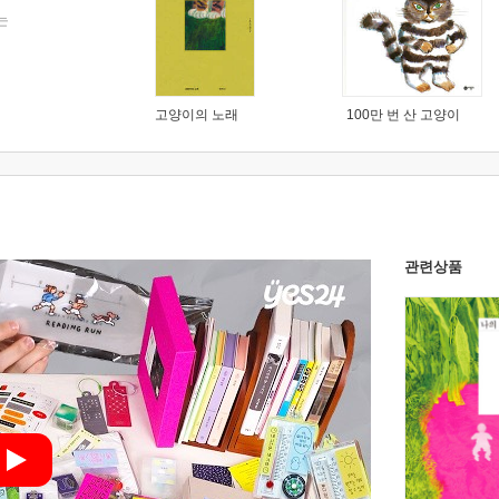
는
고양이의 노래
100만 번 산 고양이
관련상품