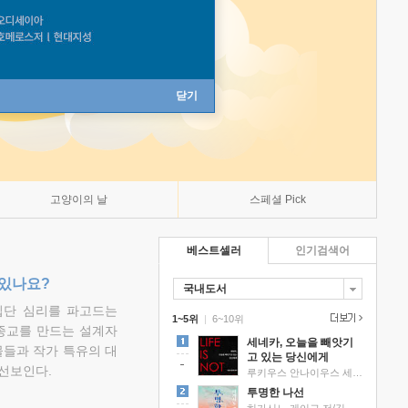
닫기
고양이의 날
스페셜 Pick
베스트셀러
인기검색어
 있나요?
국내도서
집단 심리를 파고드는
1~5위
|
6~10위
 종교를 만드는 설계자
세네카, 오늘을 빼앗기
물들과 작가 특유의 대
고 있는 당신에게
선보인다.
루키우스 안나이우스 세네카 저/하와이 대저택 편역
투명한 나선