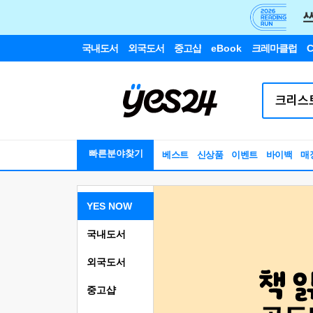
국내도서
외국도서
중고샵
eBook
크레마클럽
C
빠른분야찾기
베스트
신상품
이벤트
바이백
매
YES NOW
국내도서
외국도서
중고샵