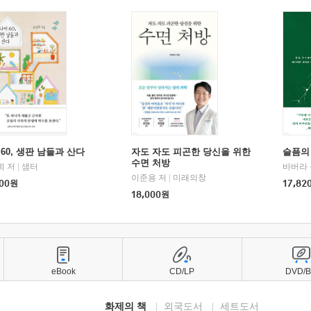
60, 생판 남들과 산다
자도 자도 피곤한 당신을 위한
슬픔의
수면 처방
희 저
|
샘터
바버라 
이준용 저
|
미래의창
00
원
17,82
18,000
원
eBook
CD/LP
DVD/
화제의 책
외국도서
세트도서