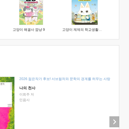
고양이 해결사 깜냥 9
고양이 제제의 학교생활 1 : 초등학생이 이렇게 힘들 줄이야
2026 젊은작가 후보! 서브컬처와 문학의 경계를 허무는 사랑
나의 천사
이희주 저
민음사