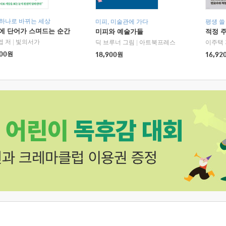
 하나로 바뀌는 세상
미피, 미술관에 가다
평생 쓸
에 단어가 스며드는 순간
미피와 예술가들
적정 
엽 저
|
빛의서가
딕 브루너 그림
|
아트북프레스
이주택 
00
원
18,900
원
16,92