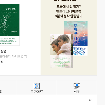
 발견
블래츨리 저/제효영 역
|
디플롯
0
원
BD
문구/GIFT
티켓
2
/5