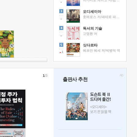
히가시노 게이고 저/김선영 역
오디세이아
호메로스 저/페테르 파울 루벤스 그림/박문재 역
독서의 기술
고명환 저
싯다르타
헤르만 헤세 저/박병덕 역
1
1
/3
출판사 추천