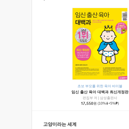
초보 부모를 위한 육아 바이블
임신 출산 육아 대백과 최신개정판
편집부 저
|
삼성출판사
17,550
원
(10%
+5%
)
고양이라는 세계