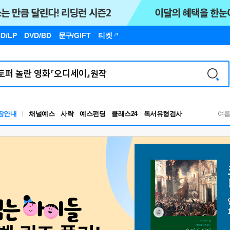
D/LP
DVD/BD
문구
/GIFT
티켓
독서유형검사
장안내
채널예스
사락
예스펀딩
클래스24
RBTI Lab
여
독서유형검사