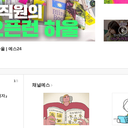
 | 예스24
1
/3
채널예스
여자』