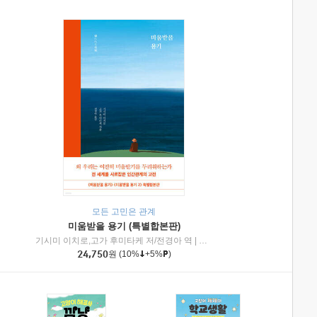
모든 고민은 관계
미움받을 용기 (특별합본판)
기시미 이치로,고가 후미타케 저/전경아 역
|
제이브리즈북스
|
인플루엔셜
24,750
원
(10%
+5%
)