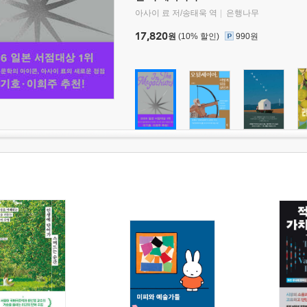
아사이 료 저/송태욱 역
은행나무
17,820
원
(10% 할인)
990원