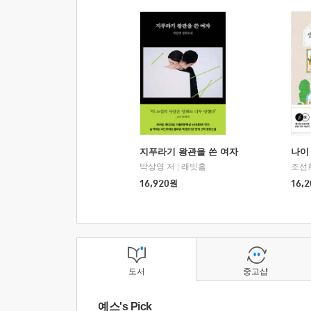
지푸라기 왕관을 쓴 여자
나이 
박상영 저
|
래빗홀
조선
16,920
원
16,2
도서
중고샵
예스's Pick