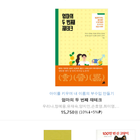
아이를 키우며 내 이름의 부수입 만들기
엄마의 두 번째 재테크
우리나,정예용,유재숙,양지인,손효영,최미영,조민주,이진현,차미숙,서미숙 저
15,750
원
(10%
+5%
)