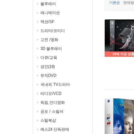
기본순
판매량
블루레이
애니메이션
액션/SF
드라마/코미디
고전 /명화
3D 블루레이
19세 이상 상
다큐/교육
성인(19)
뮤직DVD
국내외 TV드라마
비디오/VCD
독립,인디영화
공포 / 스릴러
스틸북샵
예스24 단독판매