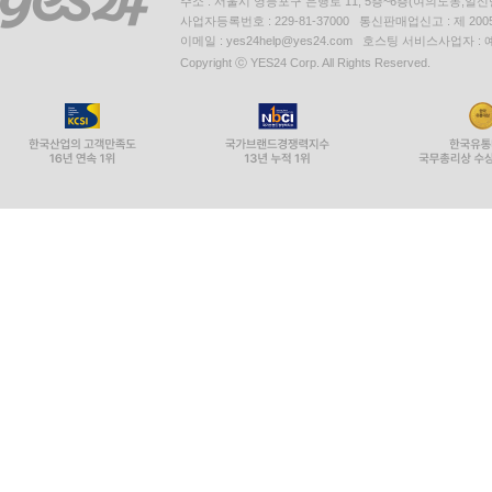
주소 : 서울시 영등포구 은행로 11, 5층~6층(여의도동,일신
사업자등록번호 : 229-81-37000 통신판매업신고 : 제 200
이메일 : yes24help@yes24.com 호스팅 서비스사업자 :
Copyright ⓒ YES24 Corp. All Rights Reserved.