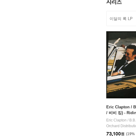
시리즈
이달의 록 LP
Eric Clapton 
/ 비비 킹) - Ridi
드 컬러 2LP]
Eric Clapton / B.B
Orchard Distribut
73,100
원
19
%