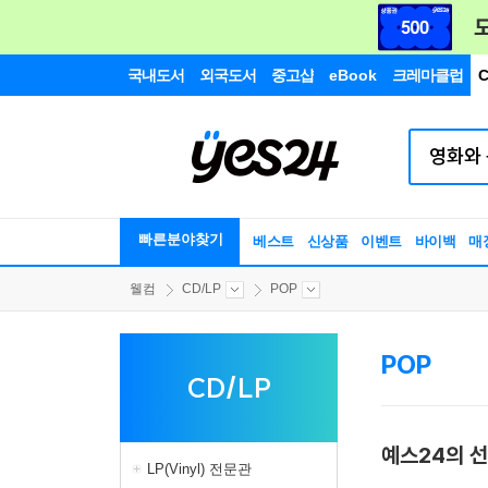
국내도서
외국도서
중고샵
eBook
크레마클럽
C
빠른분야찾기
베스트
신상품
이벤트
바이백
매
웰컴
CD/LP
POP
POP
CD/LP
예스24의 
LP(Vinyl) 전문관