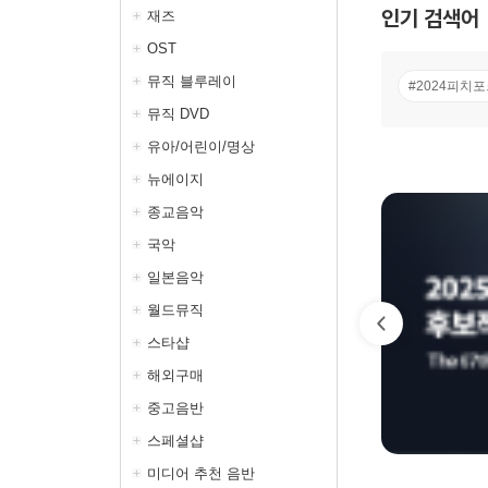
인기 검색어
재즈
OST
뮤직 블루레이
#2024피치포
뮤직 DVD
유아/어린이/명상
뉴에이지
종교음악
국악
일본음악
월드뮤직
스타샵
해외구매
중고음반
스페셜샵
미디어 추천 음반