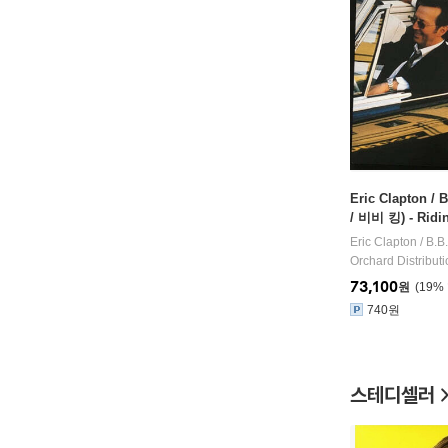
Eric Clapton 
/ 비비 킹) - Ridi
드 컬러 2LP]
Eric Clapton / B.B
Orchard Distribut
73,100
원
19
%
740원
스테디셀러