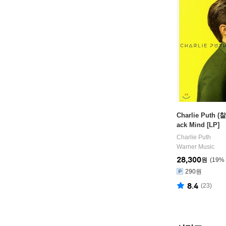
Charlie Puth (
ack Mind [LP]
Charlie Puth
Warner Music
28,300
원
19
%
290원
8.4
(
23
)