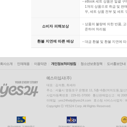
eBook 세트 상품은 일괄 
1개의 상품으로 취급 및 판매
우, 세트 상품 전부 및 세트
상품의 불량에 의한 반품, 교
소비자 피해보상
준하여 처리됨
환불 지연에 따른 배상
대금 환불 및 환불 지연에 
회사소개
인재채용
이용약관
개인정보처리방침
청소년보호정책
도서홍보안내
대표 : 김석환, 최세라
주소 : 서울시 영등포구 은행로 11, 5층~6층(여의도동,일신
사업자등록번호 : 229-81-37000 통신판매업신고 : 제 200
이메일 : yes24help@yes24.com 호스팅 서비스사업자 :
Copyright ⓒ YES24 Corp. All Rights Reserved.