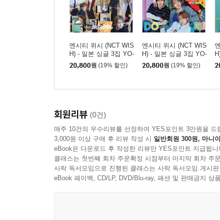
엔시티 위시 (NCT WIS
엔시티 위시 (NCT WIS
엔
H) - 일본 싱글 3집 YO-
H) - 일본 싱글 3집 YO-
H
I-DON! / BOY MEETS
I-DON! / BOY MEETS
I
20,800
원
(19% 할인)
20,800
원
(19% 할인)
2
GIRL [통상판 BOY ME
GIRL [통상판 YO-I-DO
G
ETS GIRL Ver.]
N! Ver.]
회원리뷰
(0건)
매주 10건의 우수리뷰를 선정하여 YES포인트 3만원을 드
3,000원 이상 구매 후 리뷰 작성 시
일반회원 300원, 마니아
eBook은 다운로드 후 작성한 리뷰만 YES포인트 지급됩니
클래스는 첫번째 회차 주문확정 시점부터 마지막 회차 주문
사락 독서모임으로 진행된 클래스는 사락 독서모임 게시판
eBook 페이백, CD/LP, DVD/Blu-ray, 패션 및 판매금