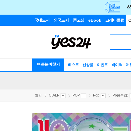
국내도서
외국도서
중고샵
eBook
크레마클럽
C
빠른분야찾기
베스트
신상품
이벤트
바이백
매
웰컴
CD/LP
POP
Pop
Pop(수입)