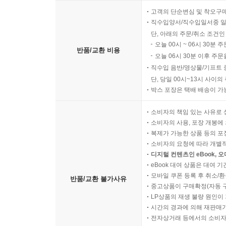
고객의 단순변심 및 착오구
직수입양서/직수입일서중 일
단, 아래의 주문/취소 조건인
오늘 00시 ~ 06시 30분 
반품/교환 비용
오늘 06시 30분 이후 주문
직수입 음반/영상물/기프트 
단, 당일 00시~13시 사이
박스 포장은 택배 배송이 가
소비자의 책임 있는 사유로 
소비자의 사용, 포장 개봉에 
복제가 가능한 상품 등의 포장을 
소비자의 요청에 따라 개별
디지털 컨텐츠인 eBook, 
eBook 대여 상품은 대여 기
모바일 쿠폰 등록 후 취소/환
반품/교환 불가사유
중고상품이 구매확정(자동 
LP상품의 재생 불량 원인이 기
시간의 경과에 의해 재판매가
전자상거래 등에서의 소비자