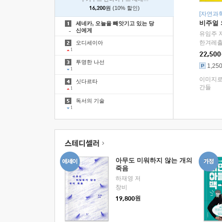
16,200원
(10% 할인)
[자연과학
비주얼
세네카, 오늘을 빼앗기고 있는 당
신에게
유임주 
한겨레
오디세이아
1
22,500
투명한 나선
1,25
1
이미지로
싯다르타
간들
1
독서의 기술
1
아무도 미워하지 않는 개의
죽음
하재영 저
창비
원
19,800