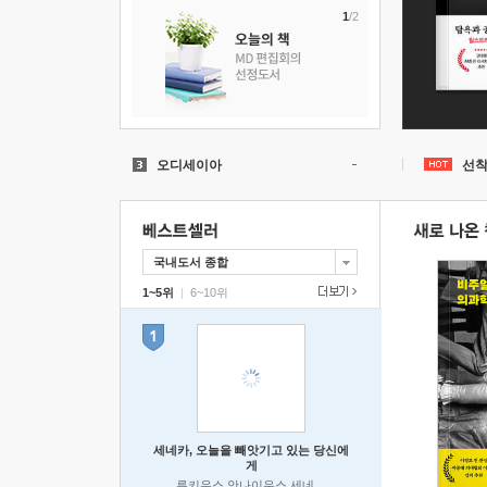
1
/2
기간한정특가
고객
오디세이아
선착
이기적 컴활
2
오디세이
1
히가시노 게이고
1
국내도서 종합
소설
1~5위
|
6~10위
청년패스
2
주식
5
토익
10
기간한정특가
세네카, 오늘을 빼앗기고 있는 당신에
게
루키우스 안나이우스 세네카 저/하와이 대저택 편역
|
논픽