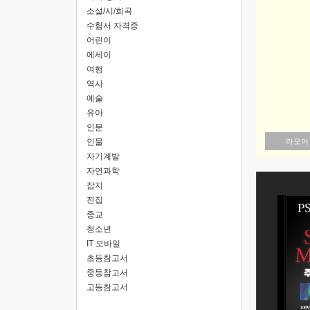
소설/시/희곡
수험서 자격증
어린이
에세이
여행
역사
예술
유아
인문
인물
라오어
자기계발
자연과학
잡지
전집
종교
청소년
IT 모바일
초등참고서
중등참고서
고등참고서