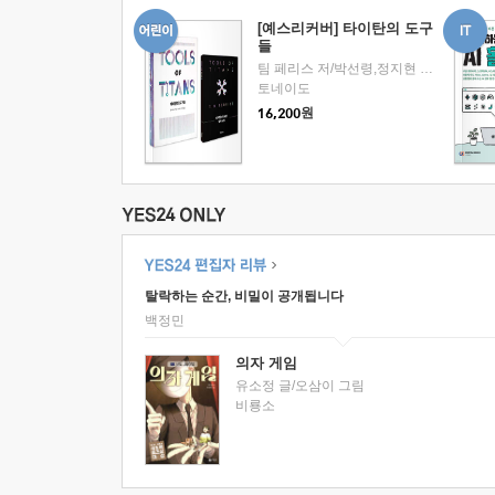
[예스리커버] 타이탄의 도구
들
팀 페리스 저/박선령,정지현 공역
토네이도
원
16,200
탈락하는 순간, 비밀이 공개됩니다
백정민
의자 게임
유소정 글/오삼이 그림
비룡소