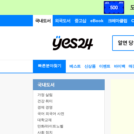
국내도서
외국도서
중고샵
eBook
크레마클럽
C
빠른분야찾기
베스트
신상품
이벤트
바이백
매
가정 살림
건강 취미
경제 경영
국어 외국어 사전
대학교재
만화/라이트노벨
사회 정치