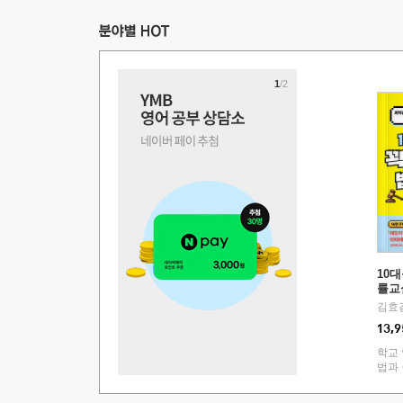
1
/2
10
률교
김효
13,9
학교 
법과