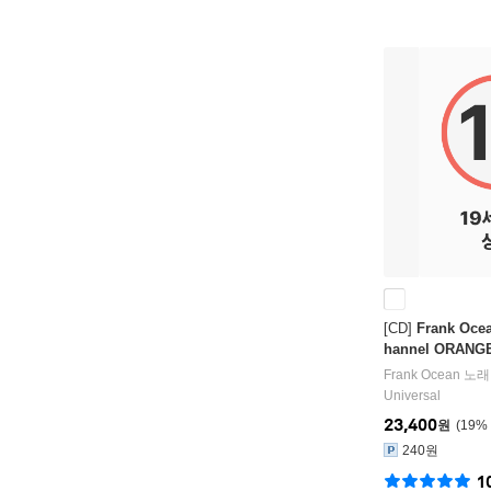
[CD]
Frank Oce
hannel ORANG
Frank Ocean
노래
Universal
23,400
원
19
%
240원
1