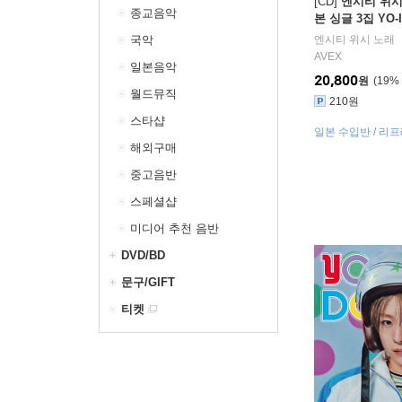
[CD]
엔시티 위시 (
종교음악
본 싱글 3집 YO-I
TS GIRL [통상판
국악
엔시티 위시
노래
L Ver.]
AVEX
일본음악
20,800
원
19
%
월드뮤직
210원
스타샵
일본 수입반 / 리
니다. [스티커 시트
해외구매
종료]
중고음반
스페셜샵
미디어 추천 음반
DVD/BD
문구/GIFT
티켓