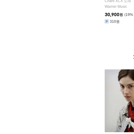
Charli XCX
노래
Warner Music
30,900
원
19
%
310원