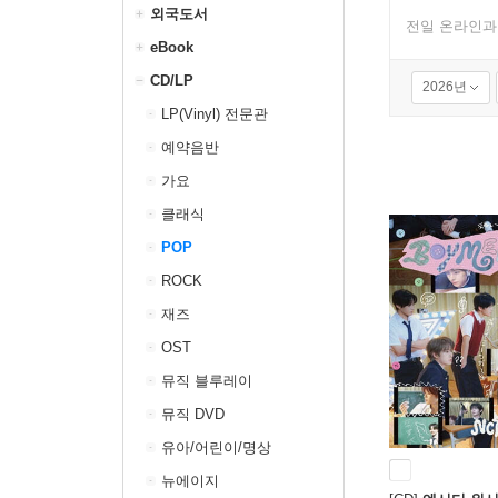
외국도서
전일 온라인과
eBook
CD/LP
2026년
LP(Vinyl) 전문관
예약음반
가요
클래식
POP
ROCK
재즈
OST
뮤직 블루레이
뮤직 DVD
유아/어린이/명상
뉴에이지