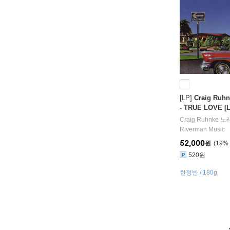
[LP]
Craig Ru
- TRUE LOVE [L
Craig Ruhnke
노
Riverman Music
52,000
원
19
%
520원
한정반 / 180g