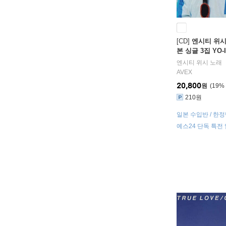
[CD]
엔시티 위시 (
본 싱글 3집 YO-I
TS GIRL [YUSHI
엔시티 위시
노래
AVEX
20,800
원
19
%
210원
일본 수입반 / 한정
(YUSHI Ver.) /
예스24 단독 특전