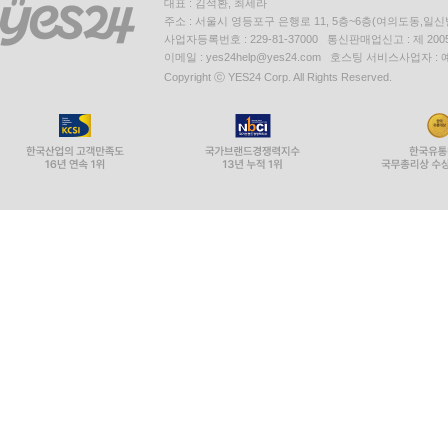
대표 : 김석환, 최세라
주소 : 서울시 영등포구 은행로 11, 5층~6층(여의도동,일신
사업자등록번호 : 229-81-37000 통신판매업신고 : 제 200
이메일 : yes24help@yes24.com 호스팅 서비스사업자 :
Copyright ⓒ YES24 Corp. All Rights Reserved.