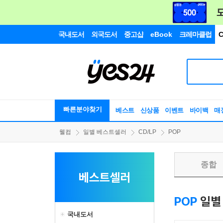
국내도서
외국도서
중고샵
eBook
크레마클럽
C
빠른분야찾기
베스트
신상품
이벤트
바이백
매
웰컴
일별 베스트셀러
CD/LP
POP
종합
베스트셀러
POP
일별
국내도서