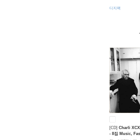
디지팩
[CD]
Charli X
- 8집 Music, Fas