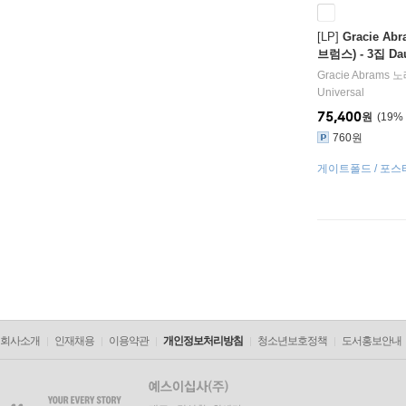
[LP]
Gracie A
브럼스) - 3집 Daug
[브릭 레드 컬러 2
Gracie Abrams
노
Universal
75,400
원
19
%
760원
게이트폴드 / 포스터
스 트랙 `Crazy Girl
회사소개
인재채용
이용약관
개인정보처리방침
청소년보호정책
도서홍보안내