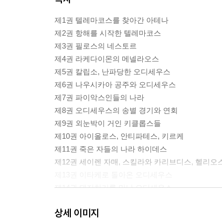
제1권 텔레마코스를 찾아간 아테나
제2권 항해를 시작한 텔레마코스
제3권 필로스의 네스토르
제4권 라케다이몬의 메넬라오스
제5권 칼립소, 난파당한 오디세우스
제6권 나우시카아 공주와 오디세우스
제7권 파이악스인들의 나라
제8권 오디세우스의 송별 경기와 연회
제9권 외눈박이 거인 키클롭스들
제10권 아이올로스, 안티파테스, 키르케
제11권 죽은 자들의 나라 하이데스
제12권 세이렌 자매, 스킬라와 카리브디스, 헬리오
제13권 이타케로 돌아온 오디세우스
제14권 돼지치기를 만난 오디세우스
제15권 집으로 향하는 텔레마코스
상세 이미지
제16권 오디세우스와 텔레마코스의 만남