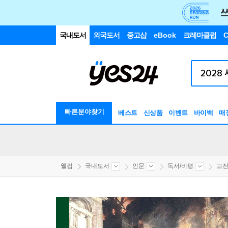
국내도서
외국도서
중고샵
eBook
크레마클럽
C
빠른분야찾기
베스트
신상품
이벤트
바이백
매
웰컴
국내도서
인문
독서/비평
고전