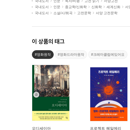
국내도서
인문
독서/비평
고전 읽기
서양고전
국내도서
인문
종교학/신화학
신화학
세계신화
서
국내도서
소설/시/희곡
고전문학
서양 고전문학
이 상품의 태그
#영화원작
#영화드라마원작
#크레마클럽에있어요
오디세이아
프로젝트 헤일메리