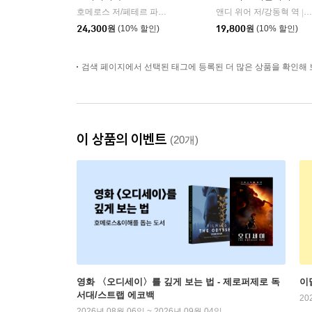
호메로스 저/페테르 파울 루벤스 그림/박문재 역
앤디 위어 저/강동혁 역
현대지성
|
|
24,300
원
(10% 할인)
19,800
원
(10% 할인)
검색 페이지에서 선택된 태그에 등록된 더 많은 상품을 확인해 
이 상품의 이벤트
(20개)
영화 〈오디세이〉를 깊게 보는 법 - 제로퍼제로 독
이
서대/스트랩 에코백
20
2026년 08월 06일 ~ 2026년 09월 04일