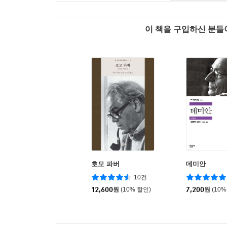
이 책을 구입하신 분
호모 파버
데미안
10건
12,600
원
(10% 할인)
7,200
원
(10%