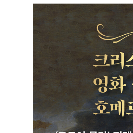
제17권 구혼자들 앞에 나타난 거지 노인
제18권 구혼자들 속의 거지 노인
제19권 페넬로페이아와 손님 오디세우스
제20권 전조들
제21권 오디세우스가 활에 시위를 걸다
제22권 구혼자들을 처단하다
제23권 오디세우스와 페넬로페이아 침상의 비밀
제24권 하이데스로 내려간 구혼자들의 혼백 그리고
해설 | 박문재
주요 등장인물