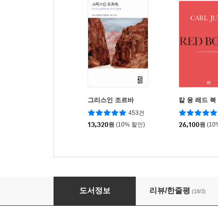
그리스인 조르바
칼 융 레드 북
453건
13,320
원
(10% 할인)
26,100
원
(10
일리아스 (고대 그리스어 완역본)
도서정보
리뷰/한줄평
(18/3)