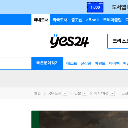
국내도서
외국도서
중고샵
eBook
크레마클럽
C
빠른분야찾기
베스트
신상품
이벤트
바이백
매
웰컴
국내도서
인문
독서/비평
고전