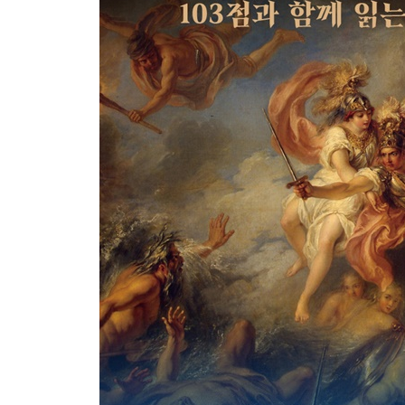
제23권 파트로클로스의 장례와 추모 경기
제24권 헥토르의 장례
해설 | 박문재
그리스군과 트로이아군 편성
고대 그리스와 아나톨리아반도 지도
주요 인명
주요 신명