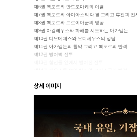
제6권 헥토르와 안드로마케의 이별
제7권 헥토르와 아이아스의 대결 그리고 휴전과 
제8권 헥토르와 트로이아군의 맹공
제9권 아킬레우스와 화해를 시도하는 아가멤논
제10권 디오메데스와 오디세우스의 정탐
제11권 아가멤논의 활약 그리고 헥토르의 반격
제12권 방어벽 전투
제13권 함선들 옆에서 벌어진 전투
제14권 제우스를 속인 헤라와 그리스군의 반격
제15권 트로이아군의 대반격
상세 이미지
제16권 파트로클로스의 활약
제17권 파트로클로스의 시신을 둘러싼 전투
제18권 아킬레우스의 새로운 무구
제19권 아킬레우스와 아가멤논의 화해
제20권 아킬레우스의 맹활약
제21권 크산토스강과 신들의 참전
제22권 헥토르의 죽음