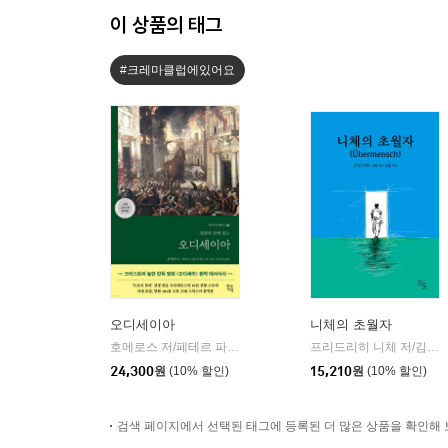
이 상품의 태그
#크레마클럽에있어요
오디세이아
니체의 초월자
호메로스 저/페테르 파울 루벤스 그림/박문재 역
현대지성
프리드리히 니체 저/김철 편역
|
24,300
원
(10% 할인)
15,210
원
(10% 할인)
검색 페이지에서 선택된 태그에 등록된 더 많은 상품을 확인해 