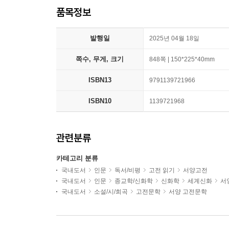
품목정보
발행일
2025년 04월 18일
쪽수, 무게, 크기
848쪽 | 150*225*40mm
ISBN13
9791139721966
ISBN10
1139721968
관련분류
카테고리 분류
국내도서
인문
독서/비평
고전 읽기
서양고전
국내도서
인문
종교학/신화학
신화학
세계신화
서
국내도서
소설/시/희곡
고전문학
서양 고전문학