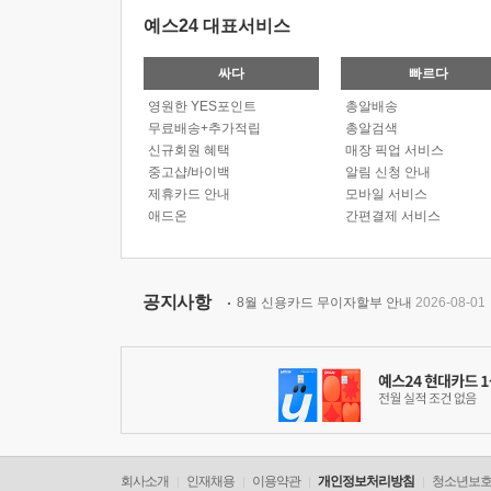
예스24 대표서비스
싸다
빠르다
영원한 YES포인트
총알배송
무료배송+추가적립
총알검색
신규회원 혜택
매장 픽업 서비스
중고샵/바이백
알림 신청 안내
제휴카드 안내
모바일 서비스
애드온
간편결제 서비스
공지사항
8월 신용카드 무이자할부 안내
2026-08-01
회사소개
인재채용
이용약관
개인정보처리방침
청소년보