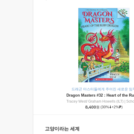
드래곤 마스터들에게 주어진 새로운 임
Tracey West/ Graham Howells (ILT)
|
Scholasti
8,400
원
(30%
+2%
)
고양이라는 세계