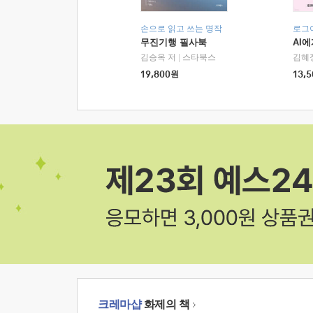
손으로 읽고 쓰는 명작
로그
무진기행 필사북
AI
김승옥 저
|
스타북스
김혜
19,800
원
13,5
크레마샵
화제의 책