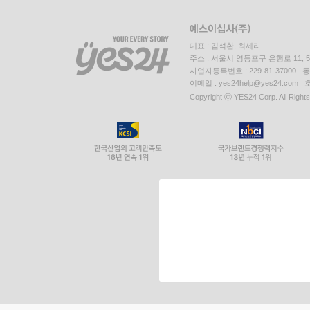
대표 : 김석환, 최세라
주소 : 서울시 영등포구 은행로 11,
사업자등록번호 : 229-81-37000 
이메일 : yes24help@yes24.c
Copyright ⓒ YES24 Corp. All Right