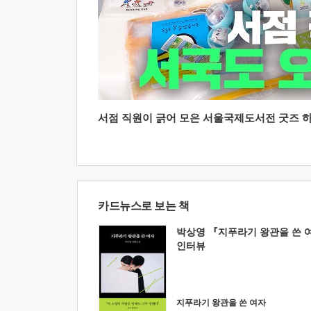
서점 직원이 긁어 모은 서울국제도서전 굿즈 하울
카드뉴스로 보는 책
박상영 『지푸라기 왕관을 쓴 
인터뷰
지푸라기 왕관을 쓴 여자