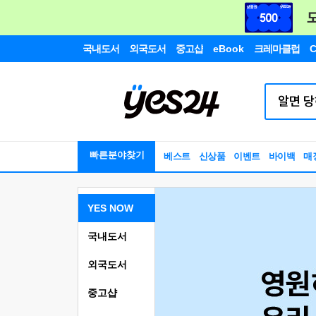
국내도서
외국도서
중고샵
eBook
크레마클럽
C
빠른분야찾기
베스트
신상품
이벤트
바이백
매
YES NOW
국내도서
외국도서
중고샵