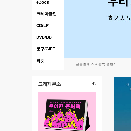
eBook
크레마클럽
CD/LP
DVD/BD
문구/GIFT
티켓
골든벨 퀴즈 & 완독 챌린지
그래제본소
4
/5