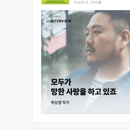
박상영 저
|
래빗홀