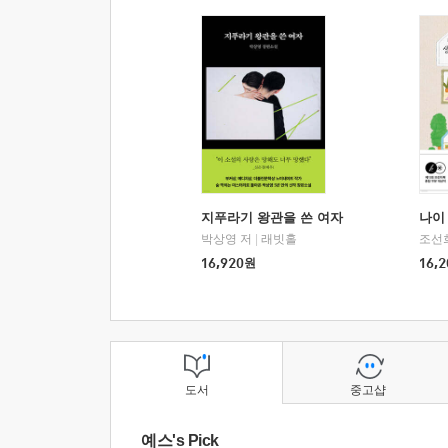
지푸라기 왕관을 쓴 여자
나이 
박상영 저
|
래빗홀
조선
16,920
원
16,2
도서
중고샵
예스's Pick