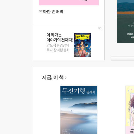
우아한 존버력
지금, 이 책