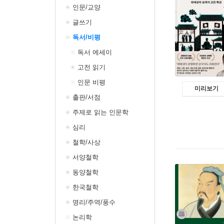
인문/교양
글쓰기
독서/비평
독서 에세이
고전 읽기
인문 비평
미리보기
출판/서점
주제로 읽는 인문학
심리
철학/사상
서양철학
동양철학
한국철학
명리/주역/풍수
논리학