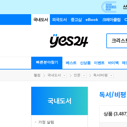
국내도서
외국도서
중고샵
eBook
크레마클럽
C
빠른분야찾기
베스트
신상품
이벤트
바이백
매
웰컴
국내도서
인문
독서/비평
독서/비평
국내도서
상품 (3,487
가정 살림