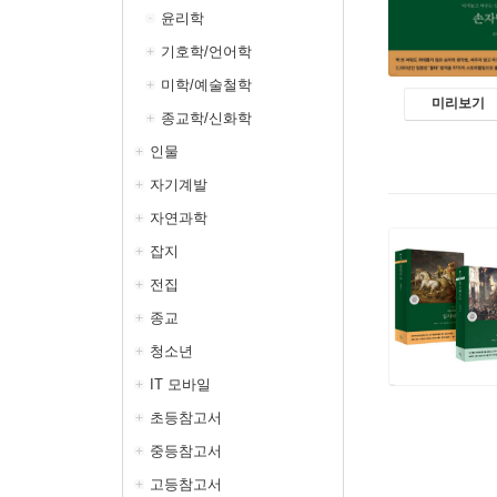
윤리학
기호학/언어학
미학/예술철학
미리보기
종교학/신화학
인물
자기계발
자연과학
잡지
전집
종교
청소년
IT 모바일
초등참고서
중등참고서
고등참고서