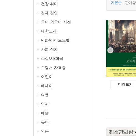
기본순
판매량
건강 취미
경제 경영
국어 외국어 사전
대학교재
만화/라이트노벨
사회 정치
소설/시/희곡
수험서 자격증
어린이
미리보기
에세이
여행
역사
예술
유아
인문