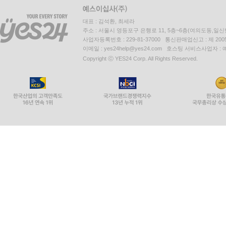
대표 : 김석환, 최세라
주소 : 서울시 영등포구 은행로 11, 5층~6층(여의도동,일신
사업자등록번호 : 229-81-37000 통신판매업신고 : 제 200
이메일 : yes24help@yes24.com 호스팅 서비스사업자 :
Copyright ⓒ YES24 Corp. All Rights Reserved.