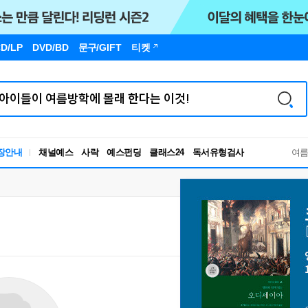
D/LP
DVD/BD
문구
/GIFT
티켓
독서유형검사
장안내
채널예스
사락
예스펀딩
클래스24
여
RBTI Lab
독서유형검사