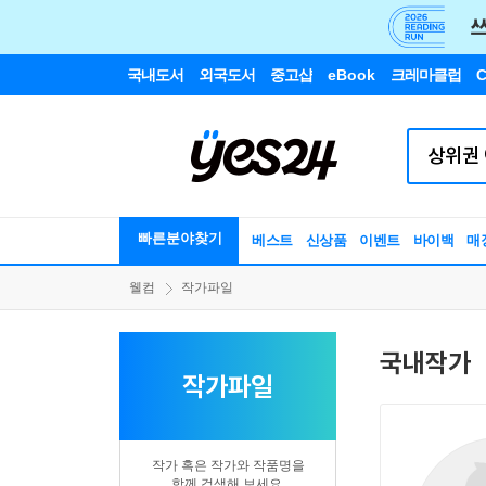
국내도서
외국도서
중고샵
eBook
크레마클럽
C
빠른분야찾기
베스트
신상품
이벤트
바이백
매
웰컴
작가파일
국내작가
작가파일
작가 혹은 작가와 작품명을
함께 검색해 보세요.