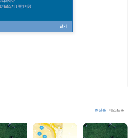
닫기
최신순
베스트순