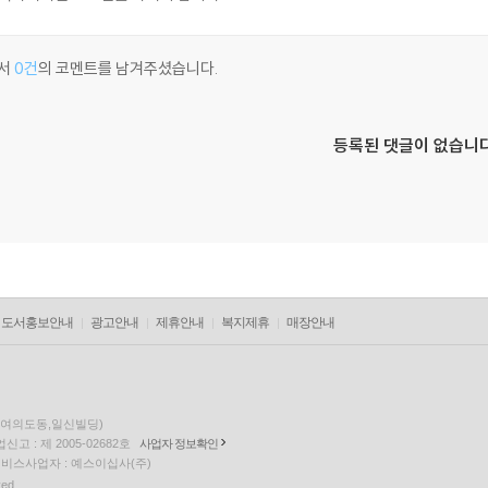
서
0건
의 코멘트를 남겨주셨습니다.
등록된 댓글이 없습니다
도서홍보안내
광고안내
제휴안내
복지제휴
매장안내
층(여의도동,일신빌딩)
고 : 제 2005-02682호
사업자 정보확인
팅 서비스사업자 : 예스이십사(주)
ved.