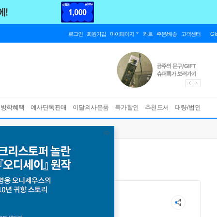
로그인
회원가입
마이페이지
카트
주문/배송
고객센터
Gl
름방학혜택
예사단독판매
이달의사은품
특가할인
추천도서
대량/법인