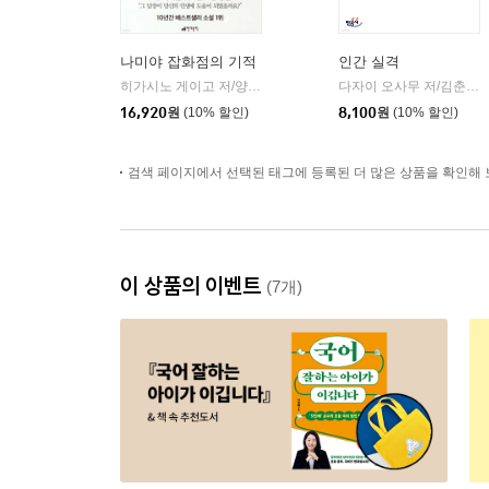
나미야 잡화점의 기적
인간 실격
히가시노 게이고 저/양윤옥 역
현대문학
다자이 오사무 저/김춘미 역
|
16,920
원
(10% 할인)
8,100
원
(10% 할인)
검색 페이지에서 선택된 태그에 등록된 더 많은 상품을 확인해 
이 상품의 이벤트
(7개)