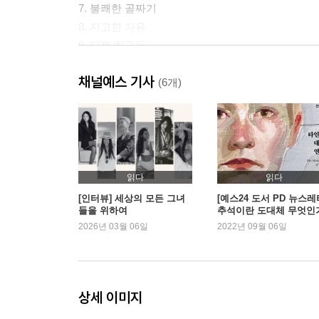
7. 불쾌한 골짜기
8. 지고한 자유
9. 단짝 친구들
채널예스 기사
감사의 글
(6개)
감수의 글: 우자생존
참고문헌
찾아보기
읽다
읽다
[인터뷰] 세상의 모든 그녀
[예스24 도서 PD 뉴스레
들을 위하여
추석이란 도대체 무엇인가
『타인에 대한 연민』 외
2026년 03월 06일
2022년 09월 06일
상세 이미지