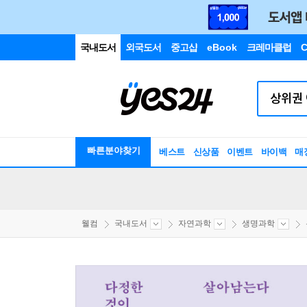
국내도서
외국도서
중고샵
eBook
크레마클럽
C
빠른분야찾기
베스트
신상품
이벤트
바이백
매
웰컴
국내도서
자연과학
생명과학