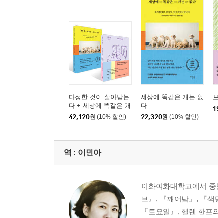
다정한 것이 살아남는
세상에 똑같은 개는 없
다 + 세상에 똑같은 개
다
1
는 없다 세트
42,120
원
(10% 할인)
22,320
원
(10% 할인)
역 :
이민아
이화여화대학교에서 중문학
브』, 『깨어남』, 『색
『토요일』, 헬렌 한프의