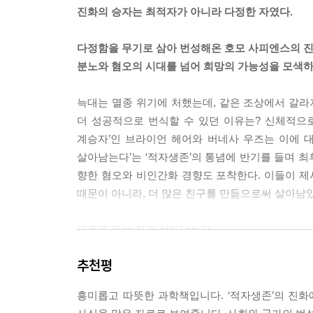
데 그 사람은 나를 사랑하지 않을 수도 있다는 사실
진화의 승자는 최적자가 아니라 다정한 자였다.
할 수 있는 것은 이 능력 덕택이다. 이 능력은 새로
이다. 호모 사피엔스로서 우리의 모든 것이 이 능력
다정함을 무기로 삼아 번성해온 호모 사피엔스의 
작이 아기가 부모 손짓의 의도를 이해하게 되는 순
분노와 혐오의 시대를 넘어 희망의 가능성을 모색하
---「1 생각에 대한 생각, 44~45쪽」중에서
늑대는 멸종 위기에 처했는데, 같은 조상에서 갈라
가축화가 사람에게 쓸모 있는 희귀종에게서만 발생
더 성공적으로 번식할 수 있던 이유는? 신체적으
들 사이에서 자연선택을 통해 대규모의 자기가축화라
계승자’인 브라이언 헤어와 버네사 우즈는 이에 대
과 가축화 개체군의 유전자격리에 따라서 아주 빠르
살아남는다’는 ‘적자생존’의 통념에 반기를 들며 
면 어떤 동물이라도 살아남을 뿐 아니라 번성하게 될
향한 혐오와 비인간화 경향도 포착한다. 이들이 제
---「2 다정함의 힘, 83~84쪽」중에서
때문이 아니라, 더 많은 친구를 만듦으로써 살아남
유인원의 친척 가운데, 오직 보노보만이 우리를 괴
마음을 읽는 자가 살아남는다
지능과 지성을 뽐내는 인간이 하지 못한 것을 보노
---「3 오랫동안 잊고 있던 우리의 사촌, 106쪽」
추천평
“진화라는 게임에서 승리하는 이상적 방법은 협력을 
사람 자기가축화 가설은 자연선택이 다정하게 행동
흥미롭고 따뜻한 과학책입니다. ‘적자생존’의 진화
우리가 잘 알고 있는 ‘적자생존’은 사실 다윈이
을 향상시켰을 것이라고 가정한다. 친화력이 높아