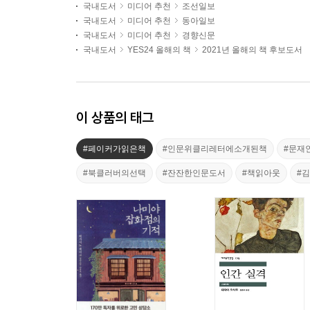
국내도서
미디어 추천
조선일보
국내도서
미디어 추천
동아일보
국내도서
미디어 추천
경향신문
국내도서
YES24 올해의 책
2021년 올해의 책 후보도서
이 상품의 태그
#페이커가읽은책
#인문위클리레터에소개된책
#문재
#북클러버의선택
#잔잔한인문도서
#책읽아웃
#