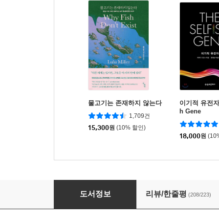
물고기는 존재하지 않는다
이기적 유전자 T
h Gene
1,709건
15,300
원
(10% 할인)
18,000
원
(10
다정한 것이 살아남는다
도서정보
리뷰/한줄평
(208/223)