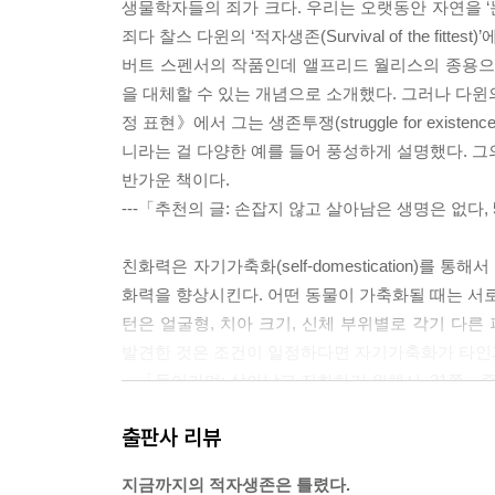
생물학자들의 죄가 크다. 우리는 오랫동안 자연을 ‘
죄다 찰스 다윈의 ‘적자생존(Survival of the f
버트 스펜서의 작품인데 앨프리드 월리스의 종용으로 다윈
을 대체할 수 있는 개념으로 소개했다. 그러나 다윈
정 표현》에서 그는 생존투쟁(struggle for exist
니라는 걸 다양한 예를 들어 풍성하게 설명했다. 그의
반가운 책이다.
---「추천의 글: 손잡지 않고 살아남은 생명은 없다
친화력은 자기가축화(self-domestication)
화력을 향상시킨다. 어떤 동물이 가축화될 때는 서로
턴은 얼굴형, 치아 크기, 신체 부위별로 각기 다
발견한 것은 조건이 일정하다면 자기가축화가 타인
---「들어가며: 살아남고 진화하기 위해서, 31쪽」
출판사 리뷰
사람 아기는 첫 단어를 말하거나 자기 이름을 배우기
이 기쁠 때 우리가 슬플 수 있다는 것을 이해하기 
지금까지의 적자생존은 틀렸다.