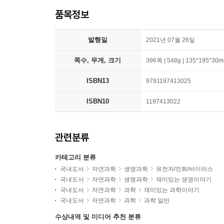
품목정보
발행일
2021년 07월 26일
쪽수, 무게, 크기
396쪽 | 548g | 135*195*30
ISBN13
9791197413025
ISBN10
1197413022
관련분류
카테고리 분류
국내도서
자연과학
생명과학
유전자/진화/바이러스
국내도서
자연과학
생명과학
재미있는 생명이야기
국내도서
자연과학
과학
재미있는 과학이야기
국내도서
자연과학
과학
과학 일반
수상내역 및 미디어 추천 분류