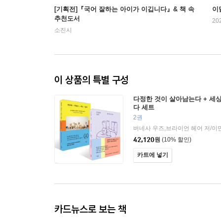
[기획전]『국어 잘하는 아이가 이깁니다』& 책 속
이
추천도서
20
소진시
이 상품의 특별 구성
다정한 것이 살아남는다 + 세
다 세트
2권
버네사 우즈,브라이언 헤어 저/이
42,120
원
(10% 할인)
카트에 넣기
카드뉴스로 보는 책