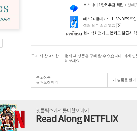
토스페이
1만P 추첨 적립
+ 생애
예스24 현대카드
1~3% YES포
전월 실적 조건 없음
현대백화점카드
앱카드 발급시 1
구매 시 참고사항
현재 새 상품은 구매 할 수 없습니다. 아래 
해보세요.
중고상품
이 상품을 팔기
판매요청하기