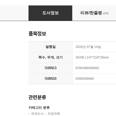
Survival of the Friendliest: Understanding
도서정보
리뷰/한줄평
(0/0)
품목정보
발행일
2020년 07월 14일
쪽수, 무게, 크기
304쪽 | 147*218*28mm
ISBN13
9780399590665
ISBN10
0399590668
관련분류
카테고리 분류
외국도서
자연과학