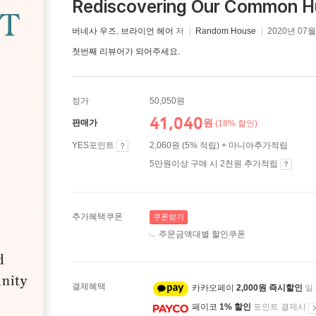
Rediscovering Our Common H
버네사 우즈
,
브라이언 헤어
저
Random House
2020년 07월
첫번째 리뷰어가 되어주세요.
정가
50,050원
41,040
원
판매가
(18% 할인)
YES포인트
2,060원 (5% 적립) + 마니아추가적립
5만원이상 구매 시 2천원 추가적립
추가혜택쿠폰
쿠폰받기
주문금액대별 할인쿠폰
결제혜택
카카오페이
2,000원 즉시할인
일
페이코
1% 할인
포인트 결제시