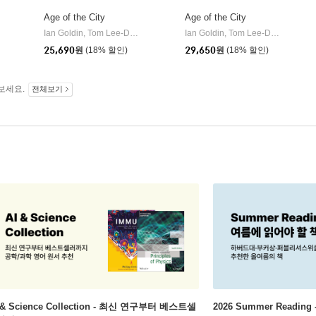
Age of the City
Age of the City
Ian Goldin, Tom Lee-Devlin
Bloomsbury Publishing PLC
Ian Goldin, Tom Lee-Devlin
Bloo
|
|
Random House Trade
|
25,690
원
(18% 할인)
29,650
원
(18% 할인)
보세요.
전체보기
 & Science Collection - 최신 연구부터 베스트셀
2026 Summer Readi