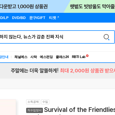
D/LP
DVD/BD
문구
/GIFT
티켓
독서유형검사
RBTI Lab
장안내
채널예스
사락
예스펀딩
클래스24
독서유형검사
주말에는 더욱 알뜰하게!
최대 2,000원 상품권 받으
소득공제
수입
Survival of the Friendli
직수입양서