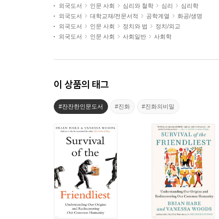
외국도서
인문 사회
심리와 철학
심리
심리학
외국도서
대학교재/전문서적
공학계열
화공/생명
외국도서
인문 사회
정치와 법
정치/외교
외국도서
인문 사회
사회일반
사회학
이 상품의 태그
#잔잔한인문도서
#진화
#진화의비밀