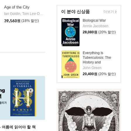
Age of the City
이 분야 신상품
더보기
msbury Continuum
Ian Goldin, Tom Lee-Devlin
Bloomsbury Continuum
|
Biological War
39,560
원
(18% 할인)
Annie Jacobsen
28,080
원
(20% 할인)
Everything Is
Tuberculosis: The
History and
Persistence of Our
John Green
Deadliest Infection
20,400
원
(20% 할인)
ng - 여름에 읽어야 할 책