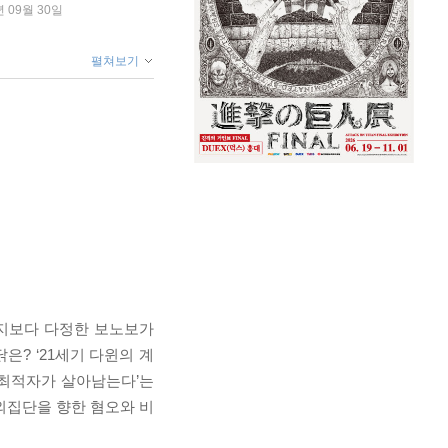
년 09월 30일
펼쳐보기
팬지보다 다정한 보노보가
? ‘21세기 다윈의 계
 최적자가 살아남는다’는
외집단을 향한 혐오와 비