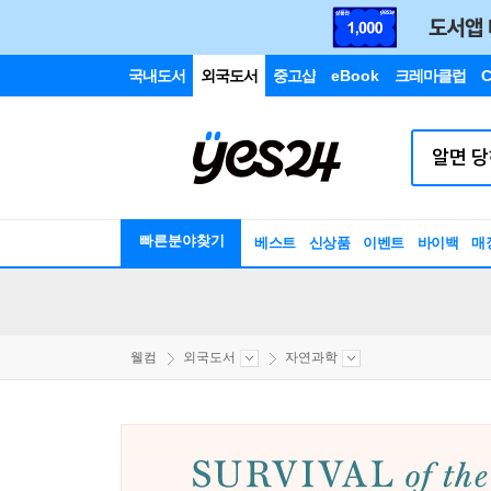
국내도서
외국도서
중고샵
eBook
크레마클럽
C
빠른분야찾기
베스트
신상품
이벤트
바이백
매
웰컴
외국도서
자연과학