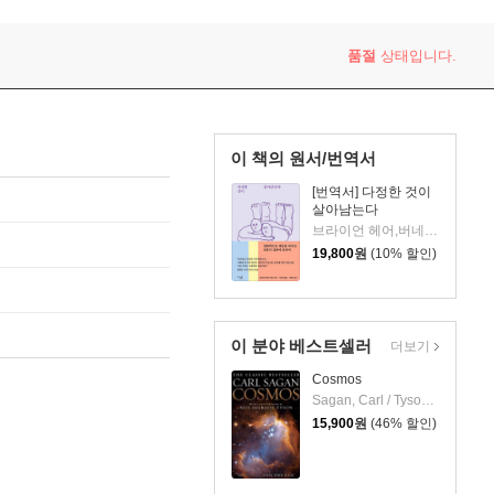
품절
상태입니다.
이 책의 원서/번역서
[번역서] 다정한 것이
살아남는다
브라이언 헤어,버네사 우즈 공저/이민아 역/박한선 감수
19,800
원
(10% 할인)
이 분야 베스트셀러
더보기
Cosmos
Sagan, Carl / Tyson, Neil Degrasse / Druyan, Ann
15,900
원
(46% 할인)