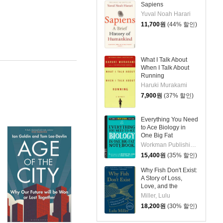
Sapiens
Yuval Noah Harari
11,700
원
(44% 할인)
What I Talk About
When I Talk About
Running
Haruki Murakami
7,900
원
(37% 할인)
Everything You Need
to Ace Biology in
One Big Fat
Notebook
Workman Publishing / Brown, Matthew
15,400
원
(35% 할인)
Why Fish Don't Exist:
A Story of Loss,
Love, and the
Hidden Order of Life
Miller, Lulu
18,200
원
(30% 할인)