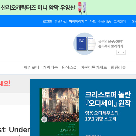
로그인
회원가입
마이페이지
카트
주문/배송
고객센터
Gl
해리포터
캐릭터북
원작소설
어린이특가세트
회원리뷰
세요!
est: Understanding Our Origins and