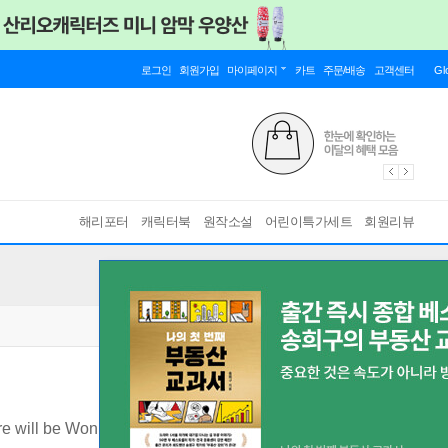
로그인
회원가입
마이페이지
카트
주문/배송
고객센터
Gl
해리포터
캐릭터북
원작소설
어린이특가세트
회원리뷰
e will be Won or Lost Together
[ Paperback ]