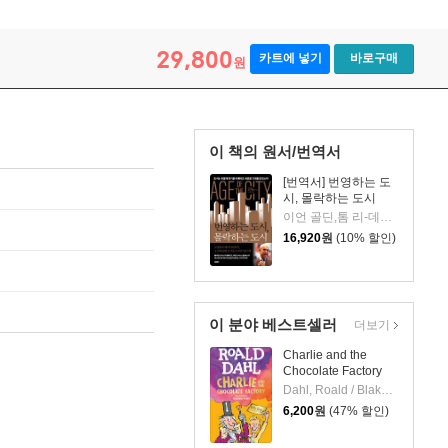
29,800
카트에 넣기
바로구매
원
이 책의 원서/번역서
[번역서] 번영하는 도
시, 몰락하는 도시
이언 골딘,톰 리-데블린 저/김영선 역
16,920
원
(10% 할인)
이 분야 베스트셀러
더보기
Charlie and the
Chocolate Factory
Dahl, Roald / Blake, Quentin
6,200
원
(47% 할인)