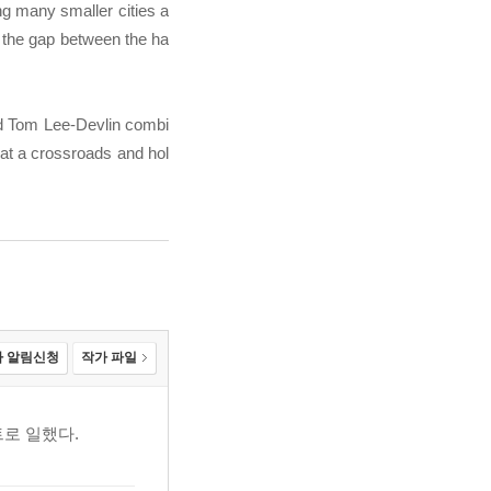
ng many smaller cities a
, the gap between the ha
nd Tom Lee-Devlin combi
 at a crossroads and hol
 알림신청
작가 파일
트로 일했다.