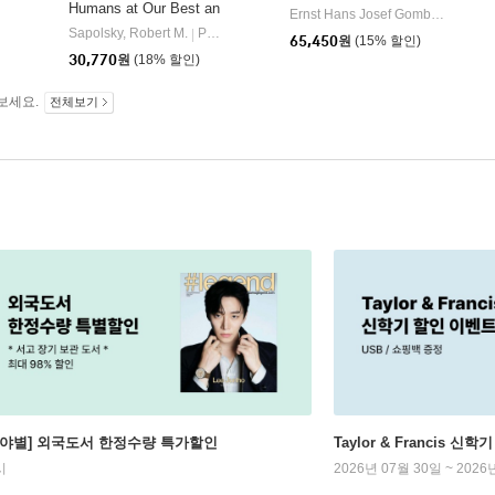
Humans at Our Best an
Ernst Hans Josef Gombrich
Phai
|
d Worst
Sapolsky, Robert M.
Penguin Books
|
65,450
원
(15% 할인)
30,770
원
(18% 할인)
보세요.
전체보기
분야별] 외국도서 한정수량 특가할인
Taylor & Francis 신
시
2026년 07월 30일 ~ 2026