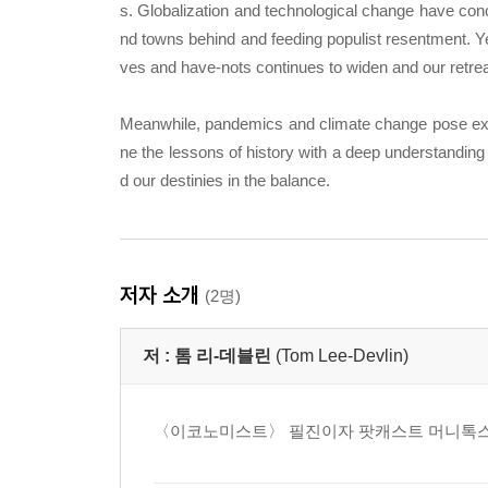
s. Globalization and technological change have con
nd towns behind and feeding populist resentment. Ye
ves and have-nots continues to widen and our retreat
Meanwhile, pandemics and climate change pose exis
ne the lessons of history with a deep understanding
d our destinies in the balance.
저자 소개
(2명)
저 :
톰 리-데블린
(Tom Lee-Devlin)
〈이코노미스트〉 필진이자 팟캐스트 머니톡스(M