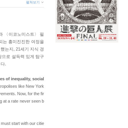
펼쳐보기
딘과 〈이코노미스트〉 필
 살피는 흥미진진한 여정을
는지, 21세기 지식 경
탕으로 설득력 있게 탐구
다.
 of inequality, social
ropolises like New York
ements. Now, for the fir
ng at a rate never seen b
ust start with our citie