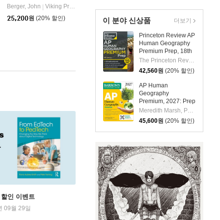
Review + Online
don Press
Berger, John
Viking Press
|
Practice
25,200
원
(20% 할인)
이 분야 신상품
더보기
Princeton Review AP
Human Geography
Premium Prep, 18th
Edition: 6 Practice
The Princeton Review
Tests + Digital
42,560
원
(20% 할인)
Practice Online +
Content Review
AP Human
Geography
Premium, 2027: Prep
Book with 6 Practice
Meredith Marsh, Peter S. Alagona
Tests+
45,600
원
(20% 할인)
Comprehensive
Review + Online
Practice
학기 할인 이벤트
년 09월 29일