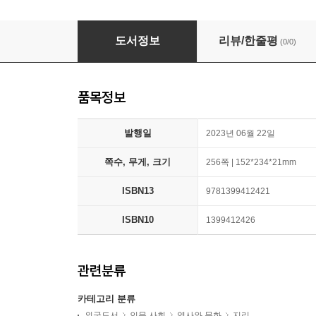
Age of the City
도서정보
리뷰/한줄평
(0/0)
품목정보
발행일
2023년 06월 22일
쪽수, 무게, 크기
256쪽 | 152*234*21mm
ISBN13
9781399412421
ISBN10
1399412426
관련분류
카테고리 분류
외국도서
인문 사회
역사와 문화
지리