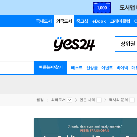
국내도서
외국도서
중고샵
eBook
크레마클럽
C
빠른분야찾기
베스트
신상품
이벤트
바이백
매
웰컴
외국도서
인문 사회
역사와 문화