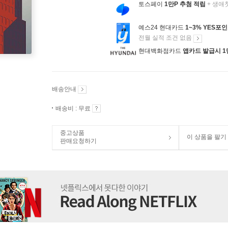
토스페이
1만P 추첨 적립
+ 생애
예스24 현대카드
1~3% YES포
전월 실적 조건 없음
현대백화점카드
앱카드 발급시 1
배송안내
배송비 : 무료
중고상품
이 상품을 팔기
판매요청하기