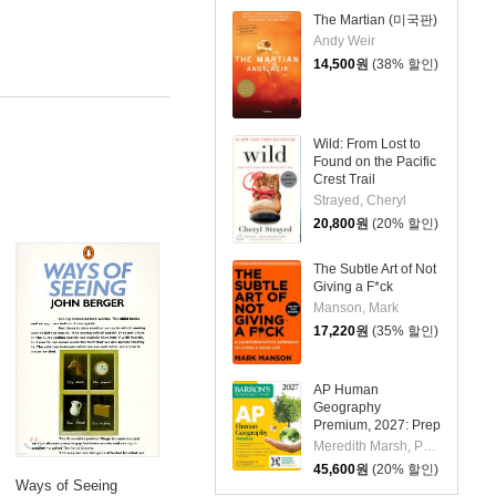
The Martian (미국판)
Andy Weir
14,500
원
(38% 할인)
Wild: From Lost to
Found on the Pacific
Crest Trail
Strayed, Cheryl
20,800
원
(20% 할인)
The Subtle Art of Not
Giving a F*ck
Manson, Mark
17,220
원
(35% 할인)
AP Human
Geography
Premium, 2027: Prep
Book with 6 Practice
Meredith Marsh, Peter S. Alagona
Tests+
45,600
원
(20% 할인)
Comprehensive
Ways of Seeing