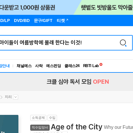
D/LP
DVD/BD
문구
/GIFT
티켓
독서유형검사
RBTI Lab
장안내
채널예스
사락
예스펀딩
클래스24
독서유형검사
크클 심야 독서 모임
OPEN
지리
소득공제
수입
Age of the City
Why our Futur
직수입양서