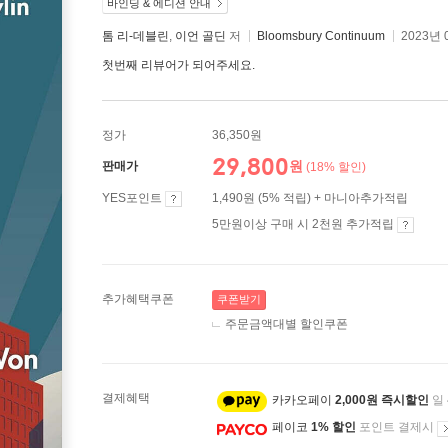
바인딩 & 에디션 안내
톰 리-데블린
,
이언 골딘
저
Bloomsbury Continuum
2023년 
첫번째 리뷰어가 되어주세요.
정가
36,350원
29,800
원
판매가
(18% 할인)
YES포인트
1,490원 (5% 적립) + 마니아추가적립
5만원이상 구매 시 2천원 추가적립
추가혜택쿠폰
쿠폰받기
주문금액대별 할인쿠폰
결제혜택
카카오페이
2,000원 즉시할인
일
페이코
1% 할인
포인트 결제시