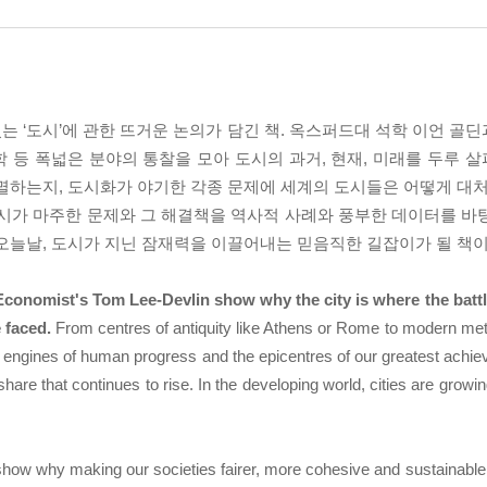
 ‘도시’에 관한 뜨거운 논의가 담긴 책. 옥스퍼드대 석학 이언 골
회학 등 폭넓은 분야의 통찰을 모아 도시의 과거, 현재, 미래를 두루
멸하는지, 도시화가 야기한 각종 문제에 세계의 도시들은 어떻게 대처했
도시가 마주한 문제와 그 해결책을 역사적 사례와 풍부한 데이터를 바
오늘날, 도시가 지닌 잠재력을 이끌어내는 믿음직한 길잡이가 될 책이
conomist's Tom Lee-Devlin show why the city is where the battles
 faced.
From centres of antiquity like Athens or Rome to modern met
e engines of human progress and the epicentres of our greatest achiev
 share that continues to rise. In the developing world, cities are growi
how why making our societies fairer, more cohesive and sustainable m