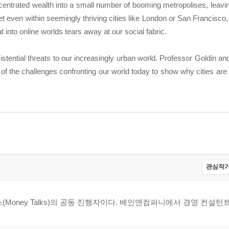
centrated wealth into a small number of booming metropolises, leavi
t even within seemingly thriving cities like London or San Francisco
 into online worlds tears away at our social fabric.
tential threats to our increasingly urban world. Professor Goldin a
 of the challenges confronting our world today to show why cities are
관심작가
oney Talks)의 공동 진행자이다. 베인앤컴퍼니에서 경영 컨설턴