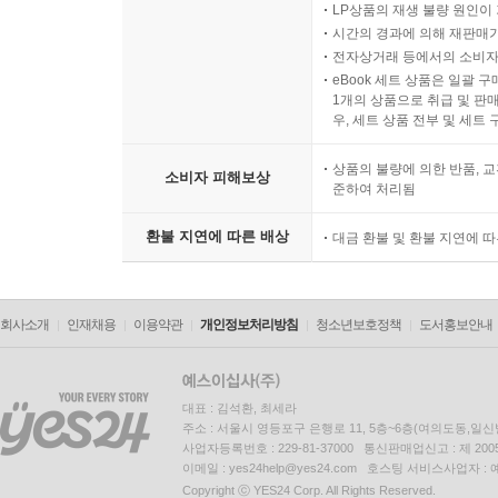
LP상품의 재생 불량 원인이 기
시간의 경과에 의해 재판매가
전자상거래 등에서의 소비자
eBook 세트 상품은 일괄 
1개의 상품으로 취급 및 판매
우, 세트 상품 전부 및 세트
상품의 불량에 의한 반품, 교
소비자 피해보상
준하여 처리됨
환불 지연에 따른 배상
대금 환불 및 환불 지연에 
회사소개
인재채용
이용약관
개인정보처리방침
청소년보호정책
도서홍보안내
대표 : 김석환, 최세라
주소 : 서울시 영등포구 은행로 11, 5층~6층(여의도동,일신
사업자등록번호 : 229-81-37000 통신판매업신고 : 제 200
이메일 : yes24help@yes24.com 호스팅 서비스사업자 :
Copyright ⓒ YES24 Corp. All Rights Reserved.