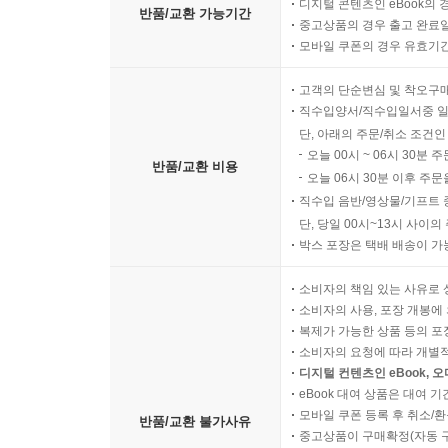
디지털 콘텐츠인 eBook의 
반품/교환 가능기간
중고상품의 경우 출고 완료일
모바일 쿠폰의 경우 유효기간(
고객의 단순변심 및 착오구
직수입양서/직수입일서중 일
단, 아래의 주문/취소 조건인
오늘 00시 ~ 06시 30분 
반품/교환 비용
오늘 06시 30분 이후 주문
직수입 음반/영상물/기프트 
단, 당일 00시~13시 사이
박스 포장은 택배 배송이 가
소비자의 책임 있는 사유로 
소비자의 사용, 포장 개봉에 
복제가 가능한 상품 등의 포장을 
소비자의 요청에 따라 개별
디지털 컨텐츠인 eBook, 
eBook 대여 상품은 대여 기
모바일 쿠폰 등록 후 취소/환
반품/교환 불가사유
중고상품이 구매확정(자동 