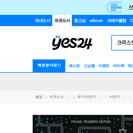
국내도서
외국도서
중고샵
eBook
크레마클럽
C
빠른분야찾기
베스트
신상품
이벤트
바이백
매
웰컴
외국도서
유아/어린이
어린이