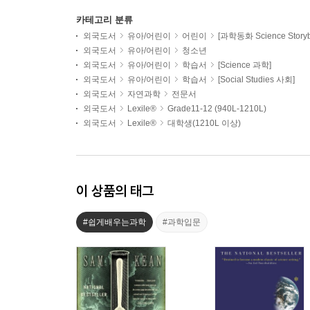
카테고리 분류
외국도서
유아/어린이
어린이
[과학동화 Science Storyb
외국도서
유아/어린이
청소년
외국도서
유아/어린이
학습서
[Science 과학]
외국도서
유아/어린이
학습서
[Social Studies 사회]
외국도서
자연과학
전문서
외국도서
Lexile®
Grade11-12 (940L-1210L)
외국도서
Lexile®
대학생(1210L 이상)
이 상품의 태그
#쉽게배우는과학
#과학입문