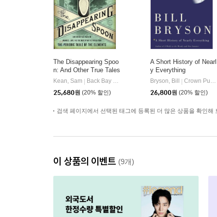
The Disappearing Spoo
A Short History of Nearl
n: And Other True Tales
y Everything
of Madness, Love, and
Kean, Sam
Back Bay Books
Bryson, Bill
Crown Publishing Group (NY)
|
|
the History of the World
25,680
원
(20% 할인)
26,800
원
(20% 할인)
from the Periodic Table
of the Elements
검색 페이지에서 선택된 태그에 등록된 더 많은 상품을 확인해 
이 상품의 이벤트
(9개)