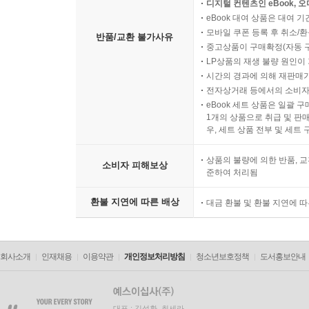
디지털 컨텐츠인 eBook, 
eBook 대여 상품은 대여 기
모바일 쿠폰 등록 후 취소/환
반품/교환 불가사유
중고상품이 구매확정(자동 
LP상품의 재생 불량 원인이 기
시간의 경과에 의해 재판매가
전자상거래 등에서의 소비자
eBook 세트 상품은 일괄 
1개의 상품으로 취급 및 판매
우, 세트 상품 전부 및 세트
상품의 불량에 의한 반품, 교
소비자 피해보상
준하여 처리됨
환불 지연에 따른 배상
대금 환불 및 환불 지연에 
회사소개
인재채용
이용약관
개인정보처리방침
청소년보호정책
도서홍보안내
대표 : 김석환, 최세라