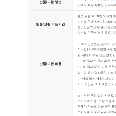
반품/교환 방법
판매자 배송 상품은 판매자와
출고 완료 후 10일 이내의 
디지털 콘텐츠인 eBook의 
반품/교환 가능기간
중고상품의 경우 출고 완료일
모바일 쿠폰의 경우 유효기간(
고객의 단순변심 및 착오구
직수입양서/직수입일서중 일
단, 아래의 주문/취소 조건인
오늘 00시 ~ 06시 30분 
반품/교환 비용
오늘 06시 30분 이후 주문
직수입 음반/영상물/기프트 
단, 당일 00시~13시 사이
박스 포장은 택배 배송이 가
소비자의 책임 있는 사유로 
소비자의 사용, 포장 개봉에 
복제가 가능한 상품 등의 포장을 
소비자의 요청에 따라 개별