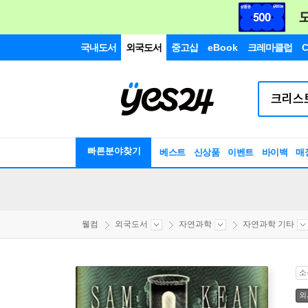
국내도서
외국도서
중고샵
eBook
크레마클럽
C
빠른분야찾기
베스트
신상품
이벤트
바이백
매
웰컴
외국도서
자연과학
자연과학 기타
소
외