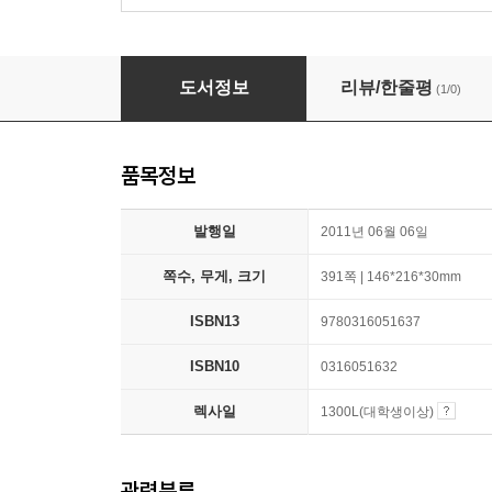
The Disappearing Spoon: And Other True Tale
도서정보
리뷰/한줄평
(1/0)
품목정보
발행일
2011년 06월 06일
쪽수, 무게, 크기
391쪽 | 146*216*30mm
ISBN13
9780316051637
ISBN10
0316051632
렉사일
1300L(대학생이상)
관련분류