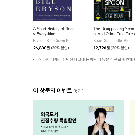
A Short History of Nearl
The Disappearing Spoo
y Everything
n: And Other True Tales
of Rivalry, Adventure, a
Bryson, Bill
Crown Publishing Group (NY)
Kean, Sam
Little, Brown Books for Young Readers
|
|
nd the History of the W
26,800
원
(20% 할인)
12,720
원
(20% 할인)
orld from the Periodic T
able of the Elements
검색 페이지에서 선택된 태그에 등록된 더 많은 상품을 확인해 
이 상품의 이벤트
(6개)