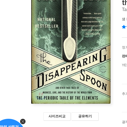
t
Ta
샘 
정
판
Y
추
사이즈비교
공유하기
결