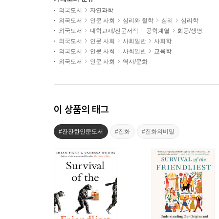
외국도서
자연과학
외국도서
인문 사회
심리와 철학
심리
심리학
외국도서
대학교재/전문서적
공학계열
화공/생명
외국도서
인문 사회
사회일반
사회학
외국도서
인문 사회
사회일반
교육학
외국도서
인문 사회
역사/문화
이 상품의 태그
#잔잔한인문도서
#진화
#진화의비밀