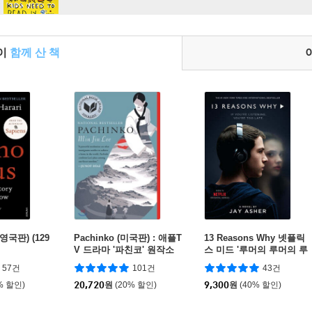
들이
함께 산 책
(영국판) (129
Pachinko (미국판) : 애플T
13 Reasons Why 넷플릭
V 드라마 '파친코' 원작소
스 미드 '루머의 루머의 루
설
머' 원작 소설
57건
101건
43건
% 할인)
20,720
원
(20% 할인)
9,300
원
(40% 할인)