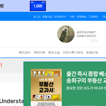
로그인
회원가입
마이페이지
카트
주문/배송
고객센터
Gl
해리포터
캐릭터북
원작소설
어린이특가세트
회원리뷰
기
: Understanding Our Origins and