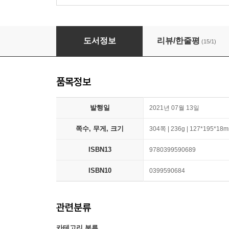
Survival of the Friendliest: Understanding
도서정보
리뷰/한줄평
(15/1)
품목정보
발행일
2021년 07월 13일
쪽수, 무게, 크기
304쪽 | 236g | 127*195*18
ISBN13
9780399590689
ISBN10
0399590684
관련분류
카테고리 분류