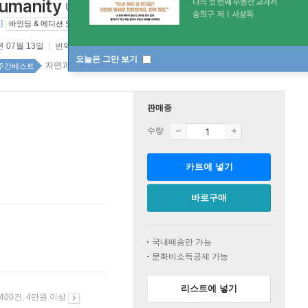
umanity
Understanding Our Origins and
]
바인딩 & 에디션 안내
년 07월 13일
번역서 :
다정한 것이 살아남는다
오늘은 그만 보기
자연과학 58위
주간베스트
판매중
수량
카트에 넣기
바로구매
국내배송만 가능
문화비소득공제 가능
리스트에 넣기
 400건, 4만원 이상