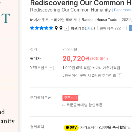
Rediscovering Our Common H
Rediscovering Our Common Humanity
[ Paperback 
버네사 우즈
,
브라이언 헤어
저
Random House Trade
2021
9.9
회원리뷰(
16
건)
판매지수 222
정가
25,900원
20,720
원
판매가
(20% 할인)
YES포인트
1,040원 (5% 적립) + 마니아추가적립
5만원이상 구매 시 2천원 추가적립
추가혜택쿠폰
쿠폰받기
주문금액대별 할인쿠폰
결제혜택
카카오페이
2,000원 즉시할인
일