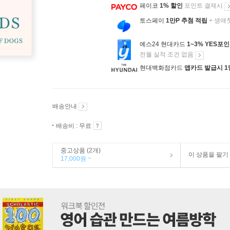
페이코
1% 할인
포인트 결제시
토스페이
1만P 추첨 적립
+ 생애
예스24 현대카드
1~3% YES포
전월 실적 조건 없음
현대백화점카드
앱카드 발급시 1
배송안내
배송비 : 무료
중고상품 (2개)
이 상품을 팔기
17,000원 ~