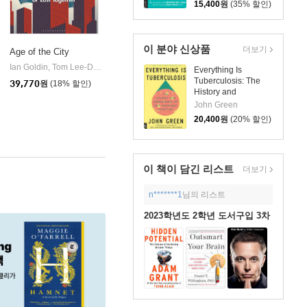
15,400
원
(35% 할인)
이 분야 신상품
더보기
Age of the City
msbury Continuum
Ian Goldin, Tom Lee-Devlin
Bloomsbury Continuum
|
Everything Is
Tuberculosis: The
39,770
원
(18% 할인)
History and
Persistence of Our
John Green
Deadliest Infection
20,400
원
(20% 할인)
이 책이 담긴
리스트
더보기
n*******1
님의 리스트
2023학년도 2학년 도서구입 3차