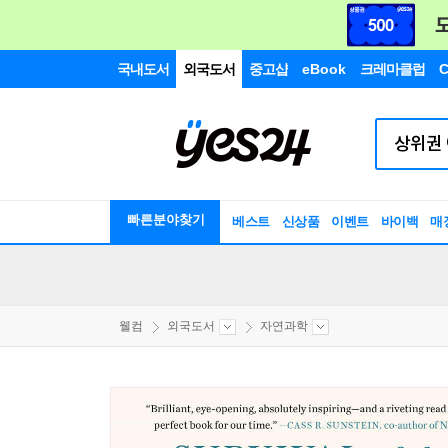
국내도서
외국도서
중고샵
eBook
크레마클럽
C
빠른분야찾기
베스트
신상품
이벤트
바이백
매
웰컴
외국도서
자연과학