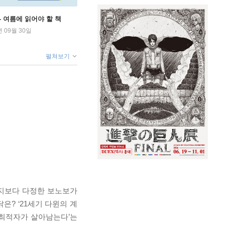
ng - 여름에 읽어야 할 책
년 09월 30일
펼쳐보기
팬지보다 다정한 보노보가
? ‘21세기 다윈의 계
 최적자가 살아남는다’는