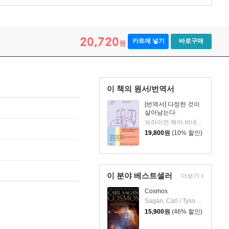
20,720
카트에 넣기
바로구매
원
이 책의 원서/번역서
[번역서] 다정한 것이
살아남는다
브라이언 헤어,버네사 우즈 공저/이민아 역/박한선 감수
19,800
원
(10% 할인)
이 분야 베스트셀러
더보기
Cosmos
Sagan, Carl / Tyson, Neil Degrasse / Druyan, Ann
15,900
원
(46% 할인)