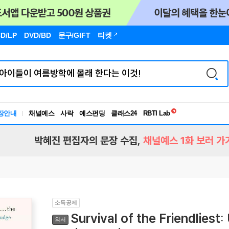
D/LP
DVD/BD
문구
/GIFT
티켓
독서유형검사
RBTI Lab
장안내
채널예스
사락
예스펀딩
클래스24
독서유형검사
박혜진 편집자의 문장 수집,
채널예스 1화 보러 가
소득공제
Survival of the Friendliest
외서