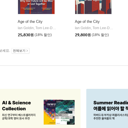
Age of the City
Age of the City
Ian Goldin, Tom Lee-Devlin
Bloomsbury Publishing PLC
Ian Goldin, Tom Lee-Devlin
Bloo
|
|
Random House Trade
|
25,830
원
(18% 할인)
29,800
원
(18% 할인)
보세요.
전체보기