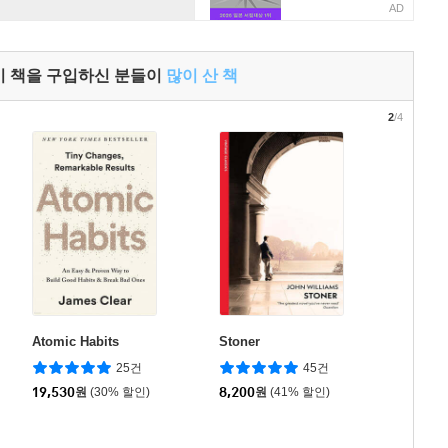
AD
이 책을 구입하신 분들이
많이 산 책
2
/4
Atomic Habits
Stoner
25건
45건
19,530
원
(30% 할인)
8,200
원
(41% 할인)