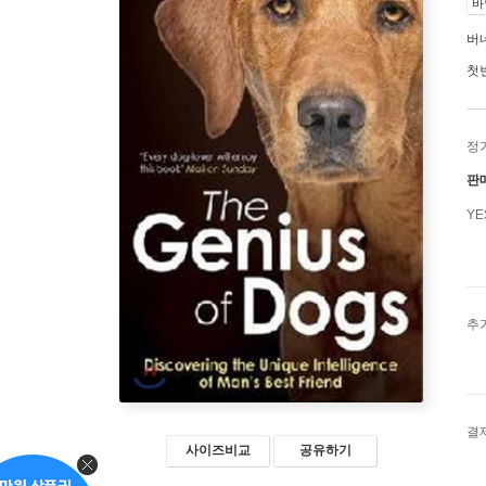
바
버
첫
정
판
Y
추
결
사이즈비교
공유하기