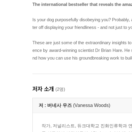
The international bestseller that reveals the ama
Is your dog purposefully disobeying you? Probably, a
ter off displaying your friendliness - and not just t
These are just some of the extraordinary insights t
ence by award-winning scientist Dr Brian Hare. He 
nd how you can use his groundbreaking work to build
저자 소개
(2명)
저 :
버네사 우즈
(Vanessa Woods)
작가, 저널리스트, 듀크대학교 진화인류학과 