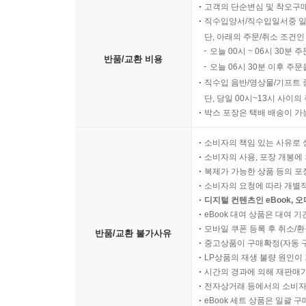
고객의 단순변심 및 착오구
직수입양서/직수입일서중 일
단, 아래의 주문/취소 조건인
오늘 00시 ~ 06시 30분 
반품/교환 비용
오늘 06시 30분 이후 주문
직수입 음반/영상물/기프트 
단, 당일 00시~13시 사이
박스 포장은 택배 배송이 가
소비자의 책임 있는 사유로 
소비자의 사용, 포장 개봉에 
복제가 가능한 상품 등의 포장을 
소비자의 요청에 따라 개별
디지털 컨텐츠인 eBook, 
eBook 대여 상품은 대여 기
모바일 쿠폰 등록 후 취소/환
반품/교환 불가사유
중고상품이 구매확정(자동 
LP상품의 재생 불량 원인이 기
시간의 경과에 의해 재판매가
전자상거래 등에서의 소비자
eBook 세트 상품은 일괄 