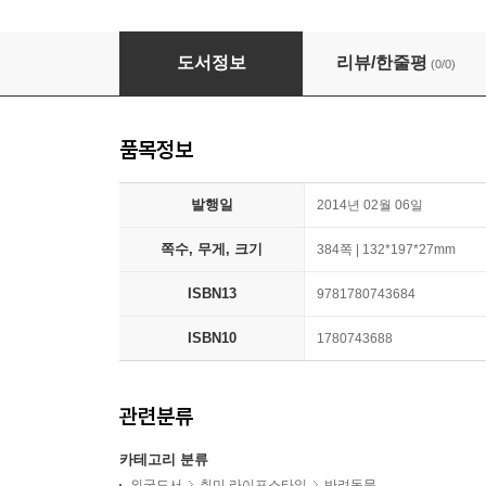
The Genius of Dogs
도서정보
리뷰/한줄평
(0/0)
품목정보
발행일
2014년 02월 06일
쪽수, 무게, 크기
384쪽 | 132*197*27mm
ISBN13
9781780743684
ISBN10
1780743688
관련분류
카테고리 분류
외국도서
취미 라이프스타일
반려동물