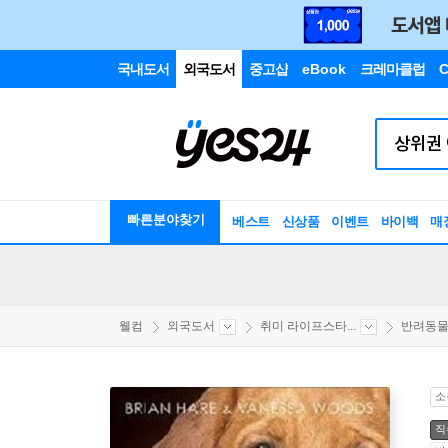
국내도서
외국도서
중고샵
eBook
크레마클럽
C
빠른분야찾기
베스트
신상품
이벤트
바이백
매
웰컴
외국도서
취미 라이프스타...
반려동
소
직