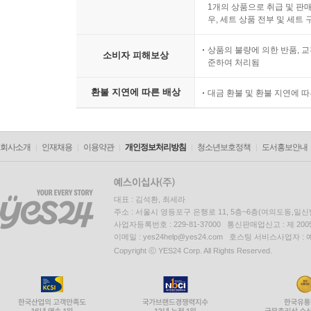
1개의 상품으로 취급 및 판매
우, 세트 상품 전부 및 세트
상품의 불량에 의한 반품, 교
소비자 피해보상
준하여 처리됨
환불 지연에 따른 배상
대금 환불 및 환불 지연에 
회사소개
인재채용
이용약관
개인정보처리방침
청소년보호정책
도서홍보안내
대표 : 김석환, 최세라
주소 : 서울시 영등포구 은행로 11, 5층~6층(여의도동,일신
사업자등록번호 : 229-81-37000 통신판매업신고 : 제 200
이메일 : yes24help@yes24.com 호스팅 서비스사업자 :
Copyright ⓒ YES24 Corp. All Rights Reserved.