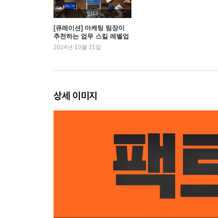
‘세계는 점점 나빠진다’는 거대 오해
읽다
치유로서 통계
[큐레이션] 마케팅 팀장이
추천하는 업무 스킬 레벨업
부정 본능
을 위한 책
2024년 10월 21일
부정 본능을 어떻게 억제할까?
나는 감사하고 싶다, 사회에
사실충실성
상세 이미지
3장 직선 본능
이제까지 본 가장 섬뜩한 그래프
세계 인구는 ‘단지’ 증가하고 또 증가할 뿐이라는 거
직선 본능
인구 곡선 형태
잠깐, ‘그들은’ 여전히 자녀가 많다
생존자가 많으면 왜 인구가 감소할까?
직선 본능을 어떻게 억제할까? 모든 선이 다 직선은
하나의 곡선에서 어느 부분을 보는가?