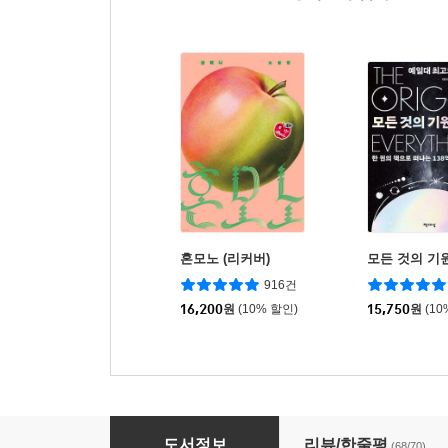
혼모노 (리커버)
모든 것의 기
916건
16,200
원
(10% 할인)
15,750
원
(10
팩트풀니스
도서정보
리뷰/한줄평
(68/70)