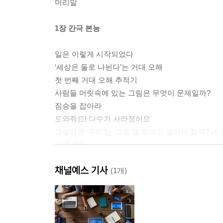
머리말
1장 간극 본능
일은 이렇게 시작되었다
‘세상은 둘로 나뉜다’는 거대 오해
첫 번째 거대 오해 추적기
사람들 머릿속에 있는 그림은 무엇이 문제일까?
짐승을 잡아라
도와줘요! 다수가 사라졌어요
그렇다면 ‘우리’는 ‘그들’을 뭐라고 불러야 할까? 네
간극 본능
간극 본능을 어떻게 억제할까?
채널예스 기사
사실충실성
(1개)
2장 부정 본능
하수구에서 빠져나오기