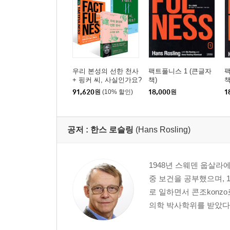
우리 본성의 선한 천사
팩트풀니스 1 (큰글자
팩
+ 핑커 씨, 사실인가요?
책)
책
+ 팩트풀니스 세트
91,620
원
(10% 할인)
18,000
원
1
공저 :
한스 로슬링
(Hans Rosling)
1948년 스웨덴 웁살
중 보건을 공부했으며, 1
로 일하면서 콘조konz
의학 박사학위를 받았다.