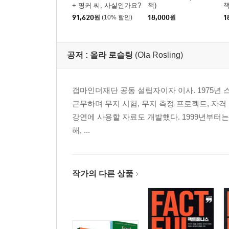
+ 핑커 씨, 사실인가요?
책)
책
+ 팩트풀니스 세트
91,620
원
(10% 할인)
18,000
원
1
공저 :
올라 로슬링
(Ola Rosling)
갭마인더재단 공동 설립자이자 이사. 1975년 
근무하며 무지 시험, 무지 측정 프로젝트, 자격
강연에 사용할 자료도 개발했다. 1999년부터는
해, ...
작가의 다른 상품