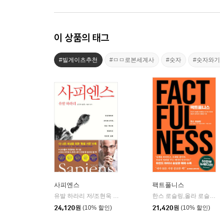
이 상품의 태그
#빌게이츠추천
#ㅁㅁ로본세계사
#숫자
#숫자와
사피엔스
팩트풀니스
유발 하라리 저/조현욱 역/이태수 감수
김영사
한스 로슬링,올라 로슬링,안나 로슬링 뢴룬드 공저/이창신 역
|
24,120
원
(10% 할인)
21,420
원
(10% 할인)