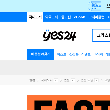
국내도서
외국도서
중고샵
eBook
크레마클럽
C
빠른분야찾기
베스트
신상품
이벤트
바이백
매
웰컴
국내도서
인문
인문/교양
교양