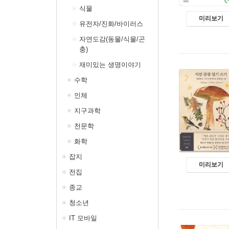
식물
미리보기
유전자/진화/바이러스
자연도감(동물/식물/곤
충)
재미있는 생명이야기
수학
인체
지구과학
천문학
화학
잡지
미리보기
전집
종교
청소년
IT 모바일