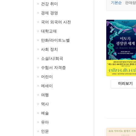
기본순
판매량
건강 취미
경제 경영
국어 외국어 사전
대학교재
만화/라이트노벨
사회 정치
소설/시/희곡
수험서 자격증
어린이
미리보기
에세이
여행
역사
예술
유아
인문