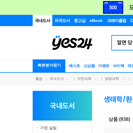
국내도서
외국도서
중고샵
eBook
크레마클럽
C
빠른분야찾기
베스트
신상품
이벤트
바이백
매
웰컴
국내도서
자연과학
생명과학
생태학/환
국내도서
상품 (938)
가정 살림