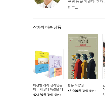
구원 등을 지냈다. 현재
테쿠...
작가의 다른 상품
다정한 것이 살아남는
행동 다양성
인
다 + 세상에 똑같은 개
45,000
원
(10% 할인)
는 없다 세트
42,120
원
(10% 할인)
2