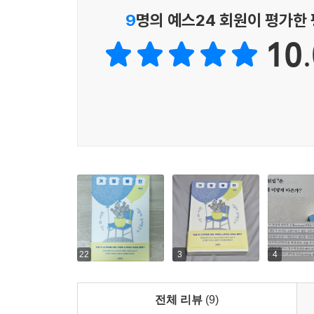
한국인은 왜 이중의 거절불안에 시달리고 있을까?
9
명의 예스24 회원이 평가한
10.
사람마다 거절불안이 다른 모습으로 표출되는 것처
우습게 비칠까, 공동체에서 어떻게 평가받을지 그것이
존재론적 위협으로 작용한다. 서양에서는 거절불안이
전적으로 개인의 책임이며 무능과 게으름의 결과
개인에게 전가한다.
저자는 오늘날 한국인이 두 가지 불안을 한 몸에
숙이면 당당하지 못하다고 지적받고, 고개를 들
있는지를 잘 보여준다. 거절불안을 개인의 문제로 
생존을 위한 화재경보기에서
끊임없이 울려대는 고장 난 화재경보기로
22
3
4
병리현상으로 발전되곤 하는 거절불안이라는 감정
전체 리뷰
(9)
진화사에서 찾는다. 아프리카 사바나에서 홀로 