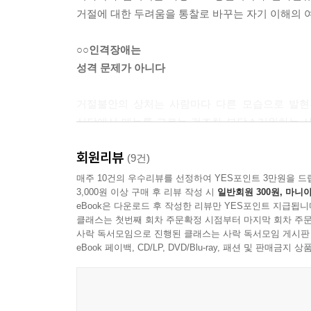
의 목소리는 누구의 것인가? 부모, 선생님, 사회, 
거절에 대한 두려움을 통찰로 바꾸는 자기 이해의 
적으로 행동해.’”
--- p.287
○○인격장애는
성격 문제가 아니다
“사람에게 버려지는 것도 물론 상처지만, 신에게 버
라는 거대한 장부에서 지워지는 듯한 느낌이다. 
거절불안의 상처는 사람마다 다른 모습으로 발현
거절은 상상하기 어렵다.”
식당에서 메뉴를 고르는 것조차 부담스러워하는 사
--- p.337
끝까지 매달리는 의존성 인격장애, 한 사람에게 
회원리뷰
타인의 시선을 갈구하는 자기애성 인격장애까지 
(9건)
“거절불안을 완전히 제거하려는 시도는 그림자를 없애
걷는 우리가 의지할 수 있는 표지판이 되어주고, 현
매주 10건의 우수리뷰를 선정하여 YES포인트 3만원을 드
춤추는 법이다. 그것이 우리 안에 있음을 인정하되,
3,000원 이상 구매 후 리뷰 작성 시
일반회원 300원, 마니아
치는 대신, 충분히 괜찮은 나로 숨 쉴 공간을 만드는 
eBook은 다운로드 후 작성한 리뷰만 YES포인트 지급됩니
위와 같이 다양한 모습으로 드러나는 거절에 대한 나
클래스는 첫번째 회차 주문확정 시점부터 마지막 회차 주문
알았다고 해서 거절불안이라는 미로의 출구를 바로
--- p.375
사락 독서모임으로 진행된 클래스는 사락 독서모임 게시판
거절불안의 뿌리를 직접 마주해야 한다. 『거절
eBook 페이백, CD/LP, DVD/Blu-ray, 패션 및 판매금
심도 있게 이해할 수 있게 도와주는 책이다.
체면과 능력, 그 환장의 콜라보