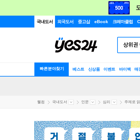
국내도서
외국도서
중고샵
eBook
크레마클럽
C
빠른분야찾기
베스트
신상품
이벤트
바이백
매
웰컴
국내도서
인문
심리
주제로 읽는