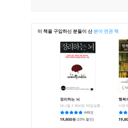
이 책을 구입하신 분들이 산
분야 연관 책
정리하는 뇌
행복
대니얼 J. 레비틴 저/김성훈 역
와이즈베리
서은국
|
449건
19,800
원
(10% 할인)
19,8