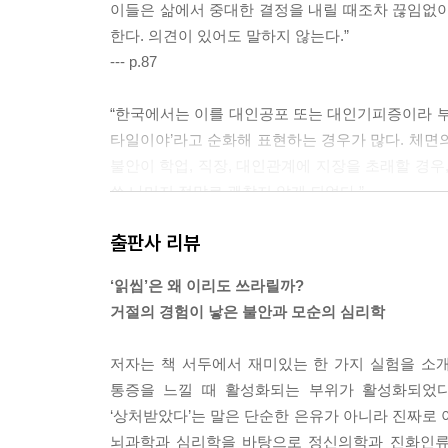
이들은 삶에서 중대한 결정을 내릴 때조차 끊임없이
한다. 의견이 있어도 말하지 않는다.”
--- p.87
“한국에서는 이를 대인공포 또는 대인기피증이라 부른
타일이야’라고 순화해 표현하는 경우가 많다. 체면
불안이 학업, 직장, 대인관계에 지장을 초래할 경우
쓴 나머지 정말로 괜찮지 않게 되었다.”
--- p.153
출판사 리뷰
“동양적 체면과 서구식 자기표현을 모두 만족시키
‘읽씹’은 왜 이리도 쓰라릴까?
서는 자신감 넘치는 리더를 연기한다. 사회생활이 할
거절의 경험이 낳은 불안과 모순의 심리학
받을까 두려운 체면 기반의 불안, 다른 하나는 ‘존재
--- p.194
저자는 책 서두에서 재미있는 한 가지 실험을 소
통증을 느낄 때 활성화되는 부위가 활성화되었다.
“우리가 느끼는 죄책감, 수치심, 자기비난은 순수한
‘상처받았다’는 말은 단순한 은유가 아니라 진짜로 
안은 이 모든 것의 집약체다. 우리는 실제로 거절당
뇌과학과 심리학을 바탕으로 정신의학과 진화인류학