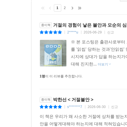
먹잇감이었다. 수백만 년의 진화사는 우리 뇌에 
1
2
연결에 민감하도록 우리 자신을 ‘자기가축화’시켰다.
이 관점에서 보면 거절불안은 결함이 아니라 인
거절의 경험이 낳은 불안과 모순의 
종이책
오작동한다는 것이다. 오늘날 우리는 사바나에서 
2*****u
2026-06-29
신고
|
|
|
수백 명과 상호작용하고, 잠깐의 실수도 영원히 
※ 본 포스팅은 출판사로부터
비상구는 사라졌다. 그리고 이 불안은 인간이 만들
를 '읽씹' 당하는 것과'안읽씹
시지에 상대가 답을 하는지가이
종교로 이어진 ‘거절불안’
대해 진지한...
더보기
거절당한 자를 위한 구원은 있는가?
1명
이 이 리뷰를 추천합니다.
거절에 대한 두려움은 일상에서만 적용되는 것이 
속에도 깊게 새겨져 있다고 말한다. 성경 창세기
믿음은 동시에 언제든 신의 기분에 따라 거절당할 수
박한선 < 거절불안 >
종이책
s********7
2026-06-30
신고
|
|
|
역설적인 것은 위대한 영적 지도자들은 모두 거
이 책은 우리가 왜 사소한 거절에 상처를 받는
왕자의 자리를 거절한 채 떠돌이가 되었을 때 비로
안을 어떻게대해야 하는지에 대해 적혀있습니다