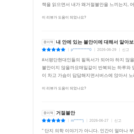
가장 큰 상처를 주지만, 동시에 인간을 더 깊은 성
책을 읽으면서 내가 왜거절불안을 느끼는지, 어
아니라 인간 존재의 한 부분이다. 빛이 있는 한 
이 리뷰가 도움이 되었나요?
중요한 것은 거절불안을 몰아내는 것이 아니라 이해
되는 순간 우리는 비로소 불안의 손아귀에서 벗어날
자기혐오를 자기이해로, 두려움을 성찰로 바꾸는 
내 안에 있는 불안이에 대해서 알아
종이책
아니다. 하지만 나를 괴롭히는 존재가 무엇인지 똑
p***********0
2026-06-29
신고
|
|
|
#서평단현대인들의 필독서가 되어야 하지 않을까
불안이지 않을까요매일같이 반복되는 하루와 멈
이 차고 가슴이 답답해지면서버스에 앉아서 노래
이 리뷰가 도움이 되었나요?
거절불안
종이책
m******j
2026-06-27
신고
|
|
|
" 단지 의학 이야기가 아니다. 인간이 얼마나