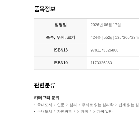
품목정보
발행일
2026년 06월 17일
쪽수, 무게, 크기
424쪽 | 552g | 135*205*23
ISBN13
9791173326868
ISBN10
1173326863
관련분류
카테고리 분류
국내도서
인문
심리
주제로 읽는 심리학
쉽게 읽는 
국내도서
자연과학
뇌과학
뇌과학 일반