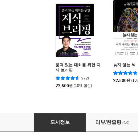
품격 있는 대화를 위한 지
늙지 않는 뇌
식 브리핑
97건
22,500
원
(1
22,500
원
(10% 할인)
거절불안
도서정보
리뷰/한줄평
(9/0)