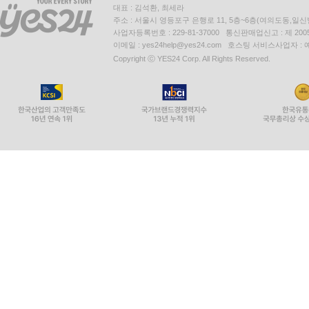
대표 : 김석환, 최세라
주소 : 서울시 영등포구 은행로 11, 5층~6층(여의도동,일신
사업자등록번호 : 229-81-37000 통신판매업신고 : 제 200
이메일 : yes24help@yes24.com 호스팅 서비스사업자 :
Copyright ⓒ YES24 Corp. All Rights Reserved.