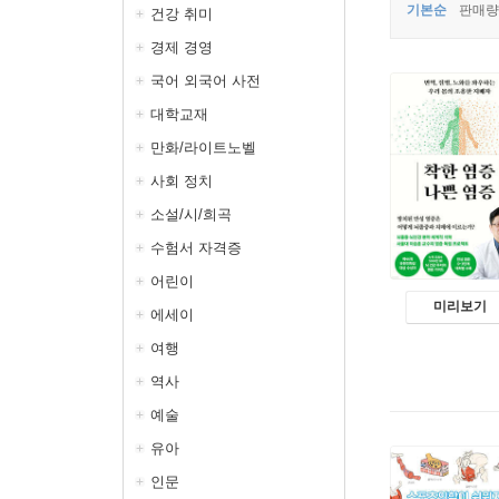
기본순
판매량
건강 취미
경제 경영
국어 외국어 사전
대학교재
만화/라이트노벨
사회 정치
소설/시/희곡
수험서 자격증
어린이
미리보기
에세이
여행
역사
예술
유아
인문