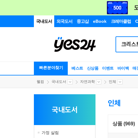
국내도서
외국도서
중고샵
eBook
크레마클럽
C
빠른분야찾기
베스트
신상품
이벤트
바이백
매
웰컴
국내도서
자연과학
인체
인체
국내도서
상품 (969)
가정 살림