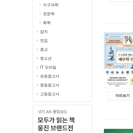
지구과학
천문학
화학
잡지
전집
종교
청소년
IT 모바일
초등참고서
중등참고서
고등참고서
미리보기