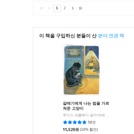
1
2
이 책을 구입하신 분들이 산
분야 연관 책
갈매기에게 나는 법을 가르
쳐준 고양이
루이스 세뿔베다 글/이억배 그림/유왕무 역
|
58건
11,520
원
(10% 할인)