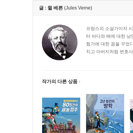
18. 태평양 해저 4000리
글 :
쥘 베른
(Jules Verne)
19. 바니코로
20. 토러스 해협
프랑스의 소설가이자 시인
21. 땅 위에서 며칠을 보내다
터 바다와 배에 대한 낭
22. 네모 선장, 벼락을 만들다
험가에 대한 꿈을 꾸었다
23. 잠을 설치다
치고 아버지처럼 변호사가
24. 산호 왕국
옮긴이의 말
작가 연보
작가의 다른 상품
비룡소 클래식을 펴내면서