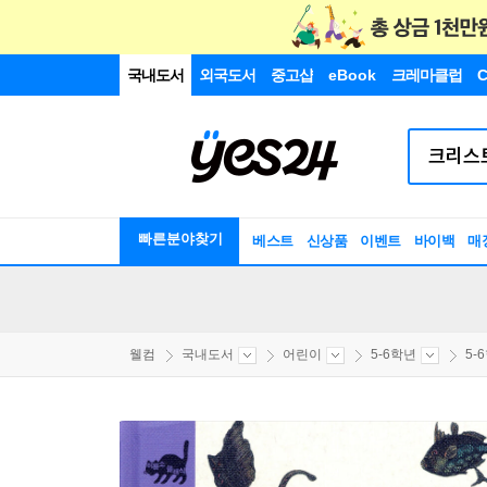
국내도서
외국도서
중고샵
eBook
크레마클럽
C
빠른분야찾기
베스트
신상품
이벤트
바이백
매
웰컴
국내도서
어린이
5-6학년
5-