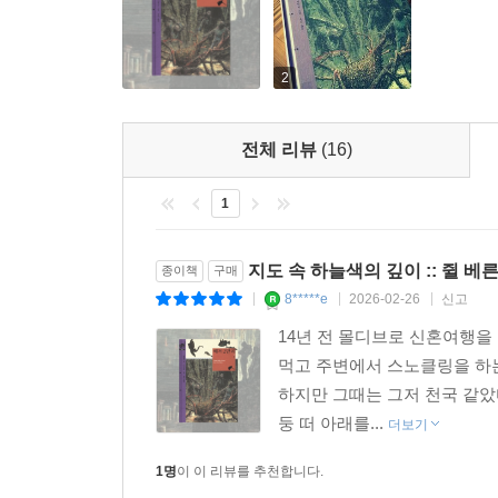
2
전체 리뷰
(16)
1
지도 속 하늘색의 깊이 :: 쥘 베
종이책
구매
8*****e
2026-02-26
신고
|
|
|
14년 전 몰디브로 신혼여행을
먹고 주변에서 스노클링을 하
하지만 그때는 그저 천국 같았
둥 떠 아래를...
더보기
1명
이 이 리뷰를 추천합니다.