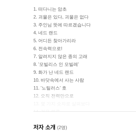
1. 떠다니는 암초
2. 괴물은 있다, 괴물은 없다
3. 주인님 뜻에 따르겠습니다
4. 네드 랜드
5. 어디든 찾아가리라
6. 전속력으로!
7. 알려지지 않은 종의 고래
8. '모빌리스 인 모빌레'
9. 화가 난 네드 랜드
10. 바닷속에서 사는 사람
11. '노틸러스' 호
12. 오직 전력만으로
13. 몇 가지 숫자로 살펴보다
14. 검은 해류
15. 초대장
저자 소개
16. 해저 평원을 산책하다
(2명)
17. 바닷속 숲