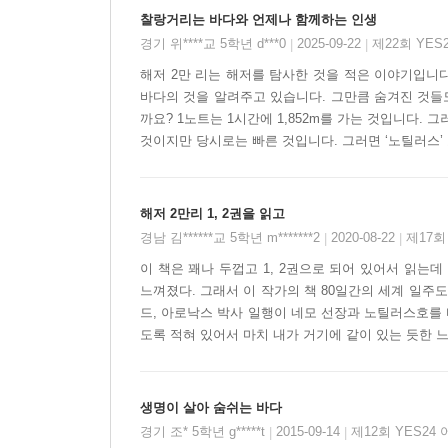
찰랑거리는 바다와 언제나 함께하는 인생
경기 위****교 5학년 d***0
2025-09-22
제22회 YE
|
|
해저 2만 리는 해저를 탐사한 것을 적은 이야기입니다
바다의 것을 알려주고 있습니다. 그만큼 숨겨진 것들도
까요? 1노트는 1시간에 1,852m를 가는 것입니다. 그
것이지만 당시로는 빠른 것입니다. 그러면 ‘노틸러스’ 호는
해저 2만리 1, 2권을 읽고
경남 김******교 5학년 m*******2
2020-08-22
제17회
|
|
이 책은 꽤나 두껍고 1, 2권으로 되어 있어서 읽는
느껴졌다. 그래서 이 작가의 책 80일간의 세계 일주도
드, 아로낙스 박사 일행이 네모 선장과 노틸러스호를 
도록 적혀 있어서 마치 내가 거기에 같이 있는 듯한 느낌
생명이 살아 숨쉬는 바다
경기 조* 5학년 g*****t
2015-09-14
제12회 YES24
|
|