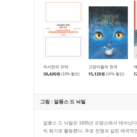
자서전의 규약
고양이들의 천국
30,600
원
(10% 할인)
15,120
원
(10% 할인)
1
그림 : 알퐁스 드 뇌빌
알퐁스 드 뇌빌은 1835년 프랑스에서 태어났
믹 화가로 활동했다. 주로 전쟁과 같은 애국적