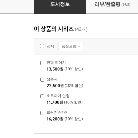
해저 2만 리 1
도서정보
리뷰/한줄평
(16/8)
이 상품의 시리즈
(42개)
품절포함
전체
인형 이야기
13,500
원
(10% 할인)
삼총사
22,500
원
(10% 할인)
호두까기 인형
11,700
원
(10% 할인)
프랑켄슈타인
16,200
원
(10% 할인)