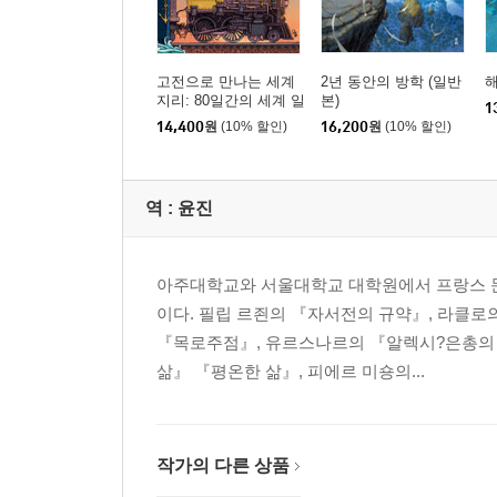
고전으로 만나는 세계
2년 동안의 방학 (일반
해
지리: 80일간의 세계 일
본)
1
주
14,400
원
(10% 할인)
16,200
원
(10% 할인)
역 :
윤진
아주대학교와 서울대학교 대학원에서 프랑스 문
이다. 필립 르죈의 『자서전의 규약』, 라클로
『목로주점』, 유르스나르의 『알렉시?은총의 
삶』 『평온한 삶』, 피에르 미숑의...
작가의 다른 상품