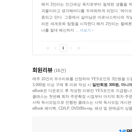
해저 2만리는 인간세상 육지로부터 절제된 생활을 하
괴물이라고 생각해바다를 두려워하게 되었다 `에이브러
종되고 만다. 그중에서 살아남은 아로낙스박사와 작살
라운 세계로릐 탐험을 시작한다.해저 2만리는 쥘베른
나를 절대 배신하지 ...
더보기
1
회원리뷰
(16건)
매주 10건의 우수리뷰를 선정하여 YES포인트 3만원을 드
3,000원 이상 구매 후 리뷰 작성 시
일반회원 300원, 마니아
eBook은 다운로드 후 작성한 리뷰만 YES포인트 지급됩니
클래스는 첫번째 회차 주문확정 시점부터 마지막 회차 주문
사락 독서모임으로 진행된 클래스는 사락 독서모임 게시판
eBook 페이백, CD/LP, DVD/Blu-ray, 패션 및 판매금
16
명