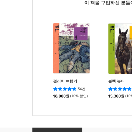
이 책을 구입하신 분
걸리버 여행기
블랙 뷰티
54건
18,000
원
(10% 할인)
15,300
원
(10