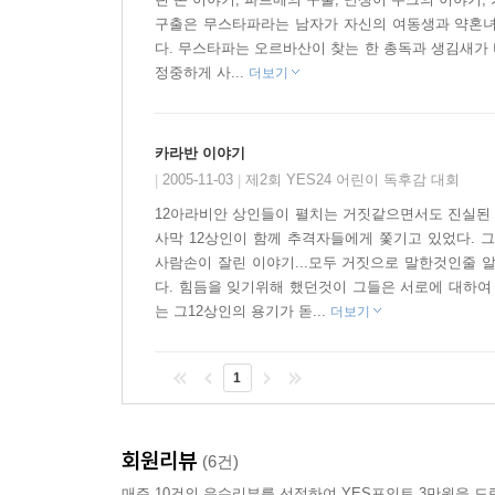
구출은 무스타파라는 남자가 자신의 여동생과 약혼녀
다. 무스타파는 오르바산이 찾는 한 총독과 생김새가
정중하게 사...
더보기
카라반 이야기
2005-11-03
제2회 YES24 어린이 독후감 대회
|
|
12아라비안 상인들이 펼치는 거짓같으면서도 진실된 
사막 12상인이 함께 추격자들에게 쫓기고 있었다. 
사람손이 잘린 이야기...모두 거짓으로 말한것인줄 
다. 힘듬을 잊기위해 했던것이 그들은 서로에 대하여
는 그12상인의 용기가 돋...
더보기
1
회원리뷰
(6건)
매주 10건의 우수리뷰를 선정하여 YES포인트 3만원을 드