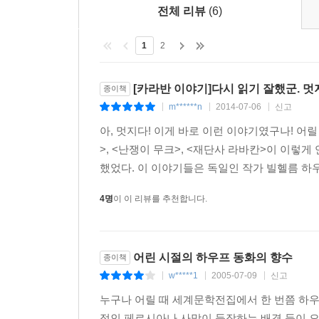
전체 리뷰
(6)
1
2
[카라반 이야기]다시 읽기 잘했군. 멋
종이책
m******n
2014-07-06
신고
|
|
|
아, 멋지다! 이게 바로 이런 이야기였구나! 
>, <난쟁이 무크>, <재단사 라바칸>이 이렇
했었다. 이 이야기들은 독일인 작가 빌헬름 하우
4명
이 이 리뷰를 추천합니다.
어린 시절의 하우프 동화의 향수
종이책
w*****1
2005-07-09
신고
|
|
|
누구나 어릴 때 세계문학전집에서 한 번쯤 하우
적인 페르시아나 사막이 등장하는 배경 등이 오