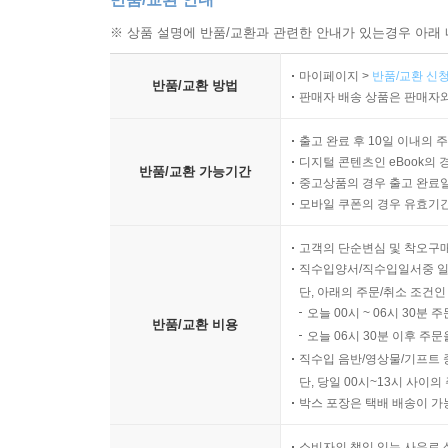
※ 상품 설명에 반품/교환과 관련한 안내가 있는경우 아래 
마이페이지 >
반품/교환 신청
반품/교환 방법
판매자 배송 상품은 판매자와
출고 완료 후 10일 이내의 
디지털 콘텐츠인 eBook의 
반품/교환 가능기간
중고상품의 경우 출고 완료일
모바일 쿠폰의 경우 유효기간(
고객의 단순변심 및 착오구
직수입양서/직수입일서중 일
단, 아래의 주문/취소 조건인
오늘 00시 ~ 06시 30분 
반품/교환 비용
오늘 06시 30분 이후 주문
직수입 음반/영상물/기프트 
단, 당일 00시~13시 사이
박스 포장은 택배 배송이 가
소비자의 책임 있는 사유로 