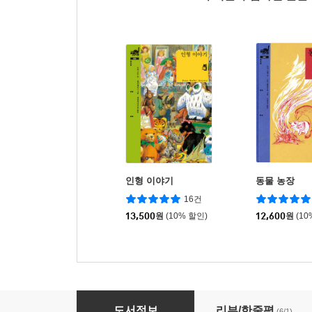
인형 이야기
동물 농장
16건
13,500
원
(10% 할인)
12,600
원
(10
카라반 이야기
도서정보
리뷰/한줄평
(6/1)