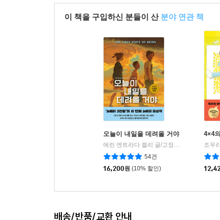
이 책을 구입하신 분들이 산
분야 연관 책
오늘이 내일을 데려올 거야
4×4
에린 엔트라다 켈리 글/고정아 역
책읽는곰
조우리
|
54건
16,200
원
(10% 할인)
12,4
배송/반품/교환 안내