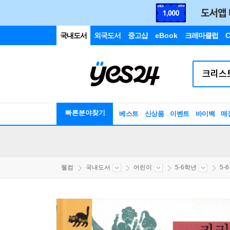
국내도서
외국도서
중고샵
eBook
크레마클럽
C
빠른분야찾기
베스트
신상품
이벤트
바이백
매
웰컴
국내도서
어린이
5-6학년
5-