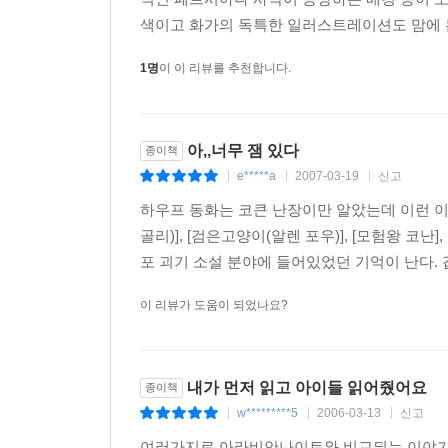
색이고 화가의 독특한 일러스트레이션도 맘에 든다
1명
이 이 리뷰를 추천합니다.
아,,너무 잼 있다
종이책
e*****a
2007-03-19
신고
|
|
|
하우프 동화는 코큰 난장이만 알았는데 이런 이
골리)], [검은고양이(알렌 포우)], [모험왕 코난]
포 괴기 소설 분야에 들어있었던 기억이 난다. 갑
이 리뷰가 도움이 되었나요?
내가 먼저 읽고 아이들 읽어줬어요
종이책
w*********5
2006-03-13
신고
|
|
|
여러가지로 아라비안나이트와 비교되는 이야기입