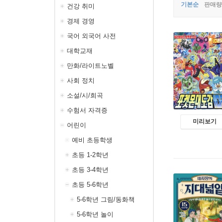
기본순
판매량
건강 취미
경제 경영
국어 외국어 사전
대학교재
만화/라이트노벨
사회 정치
소설/시/희곡
수험서 자격증
미리보기
어린이
예비 초등학생
초등 1-2학년
초등 3-4학년
초등 5-6학년
5-6학년 그림/동화책
5-6학년 놀이