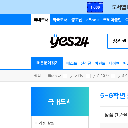
국내도서
외국도서
중고샵
eBook
크레마클럽
C
빠른분야찾기
베스트
신상품
이벤트
바이백
매
웰컴
국내도서
어린이
5-6학년
5-
5-6학년
국내도서
상품 (1,764
가정 살림