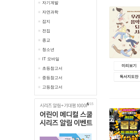
자기계발
자연과학
잡지
전집
종교
청소년
IT 모바일
미리보기
초등참고서
독서지도안
중등참고서
고등참고서
7
/15