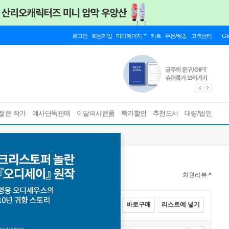
로그인
회원가입
마이페이지
카트
주문/배송
고객센터
Gl
젊은 작가
예사단독판매
이달의사은품
특가할인
추천도서
대량/법인
회원리뷰
전체선택
카트에 넣기
바로구매
리스트에 넣기