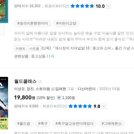
10.0
판매지수 16,302
회원리뷰
(
43
건)
#생각이튼튼한아이
#어린이교양
아이의 삶에 아름다운 앎을 선사하는 놀라운 예술 수업 미술사를 알면 인간과
읽는 시리즈”“어려운 내용도 쉽게 풀어 주어서 부모와 함께 읽기 좋아요.” “독서.
[단독] 『채사장의 지대넓얕 16 : 종교와 신비』출간 기념 
이벤트
사은품
(26.01.28 ~ 00.12.31)
관련상품 :
중고상품
11개
월드클래스
이성모
,
정진
,
스토리랩
글/
김래현
그림
다산어린이
2026년 04월
19,800
원
10
%
1,100원
9.8
판매지수 9,993
회원리뷰
(
52
건)
#월드컵
#축구
#축구알고보면더재밌다
#그래제본소
월드컵을 가장 짜릿하고 재미있게 시작하는 책경고: 너무 재밌어서 밤새 읽다