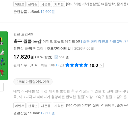
[유아/어린이/가정살림] 여름방학, 줄거움
이벤트
선착순
사은품
기획전
(26.07.20 ~ 26.08.23)
관련상품 :
eBook
12,600원
반전 도감-09
축구 월클 도감
어제도 오늘도 레전드 50
[
초판 한정 레전드 카드 2매
양
장민석
글/
익뚜
그림
후즈갓마이테일
2026년 06월
17,820
원
10
%
990원
10.0
판매지수 1,914
회원리뷰
(
12
건)
#크레마클럽에있어요
대륙과 시대를 넘어 전 세계를 호령한 축구 레전드 50인을 한 권에 만나다! 
록, 시그니처 세리머니가 총망라된 완벽한 '월클' 도감. 《축구 월클 도감》은 지
[유아/어린이/가정살림] 여름방학, 줄거움
이벤트
선착순
사은품
기획전
(26.07.20 ~ 26.08.23)
관련상품 :
eBook
12,600원