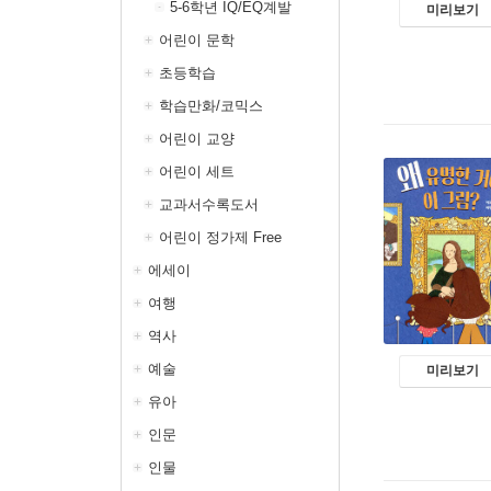
5-6학년 IQ/EQ계발
미리보기
어린이 문학
초등학습
학습만화/코믹스
어린이 교양
어린이 세트
교과서수록도서
어린이 정가제 Free
에세이
여행
역사
예술
미리보기
유아
인문
인물