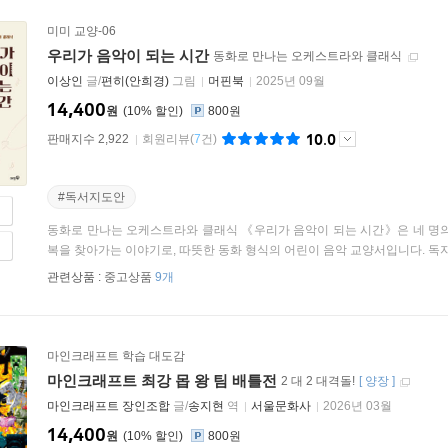
미미 교양-06
우리가 음악이 되는 시간
동화로 만나는 오케스트라와 클래식
이상인
글/
편히(안희경)
그림
머핀북
2025년 09월
14,400
원
10
%
800원
10.0
판매지수 2,922
회원리뷰
(
7
건)
#독서지도안
동화로 만나는 오케스트라와 클래식 《우리가 음악이 되는 시간》은 네 명의
복을 찾아가는 이야기로, 따뜻한 동화 형식의 어린이 음악 교양서입니다. 독자들
관련상품 :
중고상품
9개
마인크래프트 학습 대도감
마인크래프트 최강 몹 왕 팀 배틀전
2 대 2 대격돌!
[
양장
]
마인크래프트 장인조합
글/
송지현
역
서울문화사
2026년 03월
14,400
원
10
%
800원