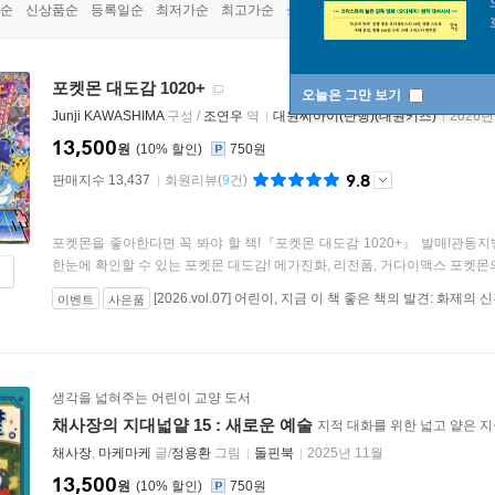
순
신상품순
등록일순
최저가순
최고가순
상품명순
포켓몬 대도감 1020+
오늘은 그만 보기
Junji KAWASHIMA
구성 /
조연우
역
대원씨아이(단행)(대원키즈)
2026년
13,500
원
10
%
750원
9.8
판매지수 13,437
회원리뷰
(
9
건)
포켓몬을 좋아한다면 꼭 봐야 할 책!『포켓몬 대도감 1020+』 발매!관동
한눈에 확인할 수 있는 포켓몬 대도감! 메가진화, 리전폼, 거다이맥스 포켓몬의
[2026.vol.07] 어린이, 지금 이 책 좋은 책의 발견: 화제의
이벤트
사은품
생각을 넓혀주는 어린이 교양 도서
채사장의 지대넓얕 15 : 새로운 예술
지적 대화를 위한 넓고 얕은 
채사장
,
마케마케
글/
정용환
그림
돌핀북
2025년 11월
13,500
원
10
%
750원