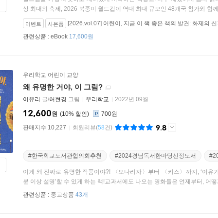
상 최대의 축제, 2026 북중미 월드컵이 역대 최대 규모인 48개국 참가와 함께 
[2026.vol.07] 어린이, 지금 이 책 좋은 책의 발견: 화제의
이벤트
사은품
관련상품 :
eBook
17,600원
우리학교 어린이 교양
왜 유명한 거야, 이 그림?
이유리
글/
허현경
그림
우리학교
2022년 09월
12,600
원
10
%
700원
9.8
판매지수 10,227
회원리뷰
(
58
건)
#한국학교도서관협의회추천
#2024경남독서한마당선정도서
#
이게 왜 진짜로 유명한 작품이야?! 〈모나리자〉부터 〈키스〉까지, ‘이유가
분 이상 설명’할 수 있게 하는 책!교과서에도 나오는 명화들은 언제부터, 어떻게 
관련상품 :
중고상품
43개