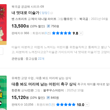
북극곰 궁금해 시리즈-09
내 멋대로 미술가
[
양장
]
벤 스트리트
글/
제이 대니얼 라이트
그림/
황유진
역
북극곰
2021년 04월
13,500
원
10
%
750원
9.8
판매지수 966
회원리뷰
(
8
건)
미술이 따분하고 어렵게 느껴지는 어린이를 위한솔직하고 통쾌하고 별난 “내
고, 따분하게 느껴진다고요? 미술관 가이드이자 ‘내 멋대로 미술가’인 고양이 ‘레
관련상품 :
중고상품
22개
유쾌한 교양 수업
,
대충 봐도 머리에 남는 상식
대충 봐도 머리에 남는 어린이 축구 상식
축구의 재미를 제대로 알
한준희
글/
나인완
그림
블루무스어린이
2025년 10월
15,120
원
10
%
840원
10.0
판매지수 10,056
회원리뷰
(
5
건)