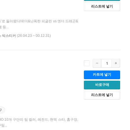
리스트에 넣기
’로 돌아왔다!위더&난폭한 피글린 vs 엔더 드래곤&
등...
스 빅스티커
(26.04.23 ~ 00.12.31)
카트에 넣기
바로구매
리스트에 넣기
구
 10개 구단의 팀 컬러, 레전드, 현역 스타, 홈구장,
...