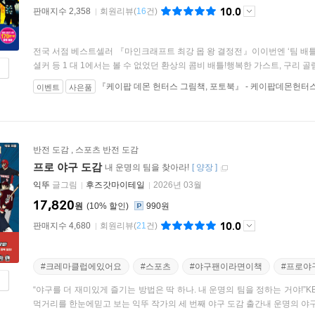
10.0
판매지수 2,358
회원리뷰
(
16
건)
전국 서점 베스트셀러 『마인크래프트 최강 몹 왕 결정전』이이번엔 ‘팀 배틀
셜커 등 1 대 1에서는 볼 수 없었던 환상의 콤비 배틀!행복한 가스트, 구리 골렘 
『케이팝 데몬 헌터스 그림책, 포토북』 - 케이팝데몬헌터
이벤트
사은품
반전 도감
,
스포츠 반전 도감
프로 야구 도감
내 운명의 팀을 찾아라!
[
양장
]
익뚜
글그림
후즈갓마이테일
2026년 03월
17,820
원
10
%
990원
10.0
판매지수 4,680
회원리뷰
(
21
건)
#크레마클럽에있어요
#스포츠
#야구팬이라면이책
#프로야
“야구를 더 재미있게 즐기는 방법은 딱 하나. 내 운명의 팀을 정하는 거야!”KBO
먹거리를 한눈에믿고 보는 익뚜 작가의 세 번째 야구 도감 출간내 운명의 야구팀