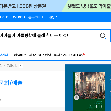
D/LP
DVD/BD
문구
/GIFT
티켓
독서유형검사
RBTI Lab
장안내
채널예스
사락
예스펀딩
클래스24
독서유형검사
6학년 문화/예...
 문화/예술
)