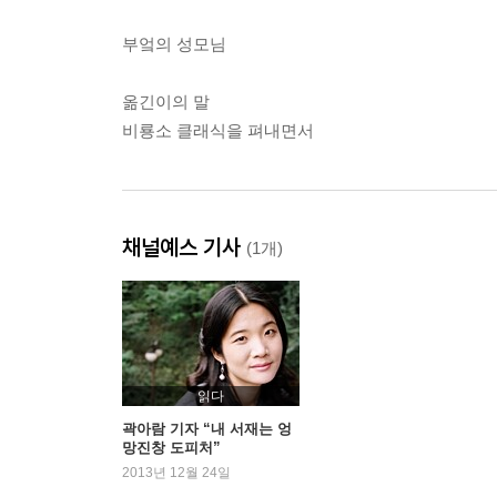
부엌의 성모님
옮긴이의 말
비룡소 클래식을 펴내면서
채널예스 기사
(1개)
읽다
곽아람 기자 “내 서재는 엉
망진창 도피처”
2013년 12월 24일