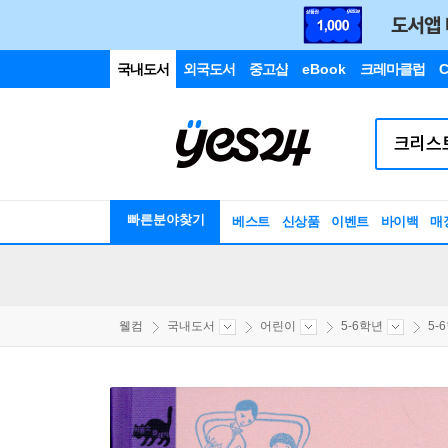
국내도서
외국도서
중고샵
eBook
크레마클럽
C
빠른분야찾기
베스트
신상품
이벤트
바이백
매
웰컴
국내도서
어린이
5-6학년
5-