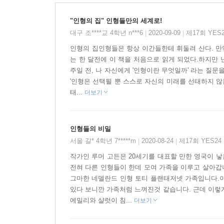
"인형의 집" 인형들만의 세계로!
대구 조****교 4학년 n***6
2020-09-09
제17회 YE
|
|
인형의 집인형들은 항상 이간들한테 휘둘려 산다. 만약
는 한 달전에 이 책을 처음으로 읽게 되었다.하지만
주일 전, 나 자신에게 '인형이란 무엇일까' 라는 질
'인형은 선택될 뿐 스스로 자신의 미래를 선태하지 않
태...
더보기
인형들의 비밀
서울 갈* 4학년 7*****m
2020-08-24
제17회 YES2
|
|
작가인 루머 고든은 20세기를 대표할 만한 영국이 
전혀 다른 인형들이 한데 모여 가족을 이루고 살아갑
그마한 네델란드 인형 토티 플랜태저넷 가족입니다.이
있다 보니깐 가족처럼 느껴진것 같습니다. 근데 이렇
에밀리와 샬럿이 침...
더보기