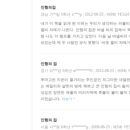
인형의집
경남 거**림 5학년 s****g
2012-09-23
제9회 YES2
|
|
내가 이 책을 읽게 된 이유는 우리가 생각하는 러블리
켈비 자매가 나온다. 인형의 집은 버넬 씨의 집에서 
럼 나도 이 램프를 가지고 싶었다. 다음 날 버넬씨의
보았는데 딱 두 사람만 보지 못했다. 바로 켈비 자매가
인형의 집
경기 의***양 5학년 w**********0
2012-08-21
제9회 
|
|
루머고든:지은이 줄거리는 주인공인 자그마한 네덜란드
는 에밀리와 샬럿의 방에 예쁘고 큰 인형의 집이 들
상깊은 장면은 애플의 머리카락에 촛불의 불이 붙자 
이었습니다.
더보기
인형의 집
서울 서**동 6학년 t*********g
2008-08-23
제5회 YE
|
|