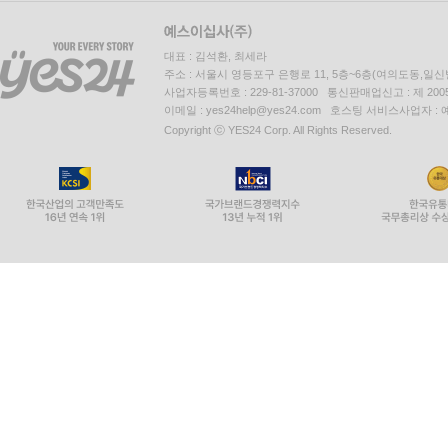
대표 : 김석환, 최세라
주소 : 서울시 영등포구 은행로 11, 5층~6층(여의도동,일신
사업자등록번호 : 229-81-37000 통신판매업신고 : 제 200
이메일 : yes24help@yes24.com 호스팅 서비스사업자 :
Copyright ⓒ YES24 Corp. All Rights Reserved.