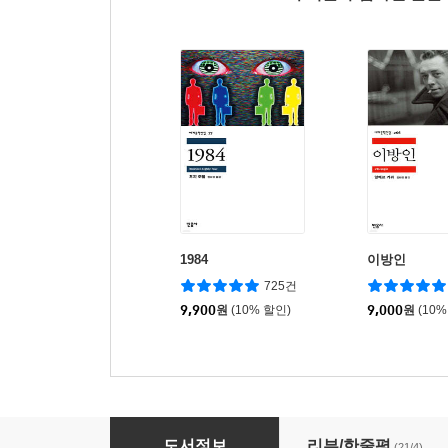
1984
이방인
725건
9,900
원
(10% 할인)
9,000
원
(10%
인형의 집
도서정보
리뷰/한줄평
(21/4)