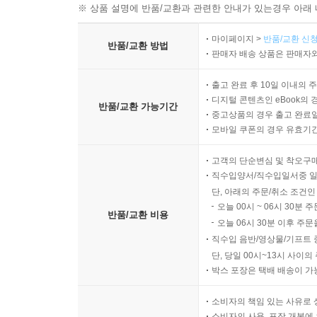
※ 상품 설명에 반품/교환과 관련한 안내가 있는경우 아래 
마이페이지 >
반품/교환 신청
반품/교환 방법
판매자 배송 상품은 판매자와
출고 완료 후 10일 이내의 
디지털 콘텐츠인 eBook의 
반품/교환 가능기간
중고상품의 경우 출고 완료일
모바일 쿠폰의 경우 유효기간(
고객의 단순변심 및 착오구
직수입양서/직수입일서중 일
단, 아래의 주문/취소 조건인
오늘 00시 ~ 06시 30분 
반품/교환 비용
오늘 06시 30분 이후 주문
직수입 음반/영상물/기프트 
단, 당일 00시~13시 사이
박스 포장은 택배 배송이 가
소비자의 책임 있는 사유로 
소비자의 사용, 포장 개봉에 