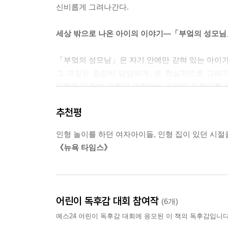
신비롭게 그려나간다.
사람들과 대화를 나누고 감정을 교류할 줄 모르는
슬픔을 함께 하고 싶어 한다. 마르타 아줌마가 
세상 밖으로 나온 아이의 이야기―「부엌의 성모님
부엌에 놓을 성모님이 그려진 성화가 없어서 슬프다
이제 그 성화를 직접 만들기로 한다. 남들과는 대
「부엌의 성모님」은 자기 안에만 갇혀 있는 아이가
가서 사탕을 외상으로 가져오기도 하고, 무엇보다
그 과정은 굉장히 담담하게, 또 현실적으로 그려지
본 엄마 아빠, 그리고 아줌마는 감동의 눈물을 
타향을 떠돌며 외롭게 생활하는 가정부 아줌마를 위
것이다.
그레고리가 덤덤하게 서서히 바깥세상으로 첫발
추천평
뭉클하면서도 따스한 감동을 전해줄 것이다.
인형 놀이를 하던 여자아이들, 인형 집이 있던 시절
《뉴욕 타임스》
어린이 독후감 대회 참여작
(6개)
예스24 어린이 독후감 대회에 응모된 이 책의 독후감입니다