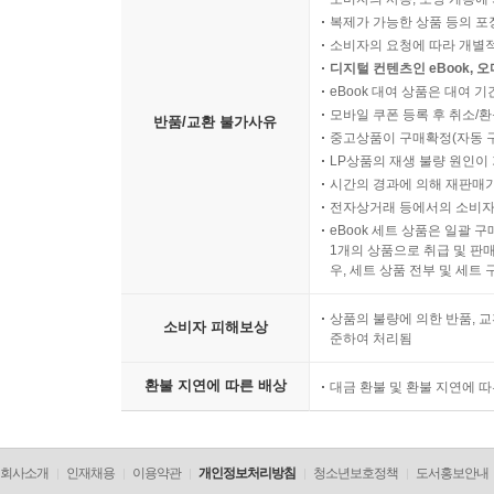
복제가 가능한 상품 등의 포장을 
소비자의 요청에 따라 개별
디지털 컨텐츠인 eBook, 
eBook 대여 상품은 대여 기
모바일 쿠폰 등록 후 취소/환
반품/교환 불가사유
중고상품이 구매확정(자동 
LP상품의 재생 불량 원인이 기
시간의 경과에 의해 재판매가
전자상거래 등에서의 소비자
eBook 세트 상품은 일괄 
1개의 상품으로 취급 및 판매
우, 세트 상품 전부 및 세트
상품의 불량에 의한 반품, 교
소비자 피해보상
준하여 처리됨
환불 지연에 따른 배상
대금 환불 및 환불 지연에 
회사소개
인재채용
이용약관
개인정보처리방침
청소년보호정책
도서홍보안내