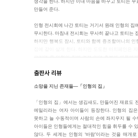
생각을 한다. 하지만 이내 마음을 바꾸고 토티는 무
만들어 준다.
인형 전시회에 나간 토티는 거기서 원래 인형의 집에
무시한다. 마침내 전시회는 무사히 끝나고 토티는 집
하지만 행복도 잠시, 토티와 함께 증조할머니의 인
집에 같이 살게 한다. 하지만 도도한 마치페인은 
그러던 중 인형의 집에 켜져 있던 촛불에 애플에게
집에서 일어난 일에 대해 뭔가 깨닫고 마치페인을 
출판사 리뷰
인형의 집은 안정을 되찾고, 버디가 없지만 플랜태
소망을 지닌 존재들―「인형의 집」
『부엌의 성모님』
아홉 살 그레고리는 좀 특별한 아이다. 엄마한테도
「인형의 집」에서는 생김새도, 만들어진 재료도 전
어려운 말도 척척하지만 하기 싫은 일을 억지로 
에밀리라는 여자 아이들이 등장한다. 인형의 집
대상은 세상에 버려지고 학대받은 고양이나 혼자 
못하고 늘 수동적이며 사람의 손에 좌지우지 될 수
공통점이 없어 보이는 아줌마를 좋아하는 이유는 바로
아이들은 인형들에게는 절대적인 힘을 휘두를 수 
아직 안 돌아오셨을 때’ 느끼는 슬픔과 텅 비고 
않다. 두 세계는 인형의 ‘바람’이라는 것을 매개
속에 켜켜이 쌓이고 단단하게 굳어가서 딱딱한 껍데