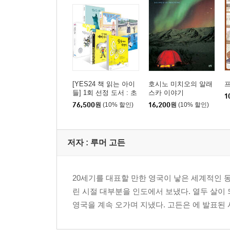
[YES24 책 읽는 아이
호시노 미치오의 알래
들] 1회 선정 도서 : 초
스카 이야기
1
등 3~4학년 세트
76,500
원
(10% 할인)
16,200
원
(10% 할인)
저자 : 루머 고든
20세기를 대표할 만한 영국이 낳은 세계적인 동
린 시절 대부분을 인도에서 보냈다. 열두 살이
영국을 계속 오가며 지냈다. 고든은
에 발표된 