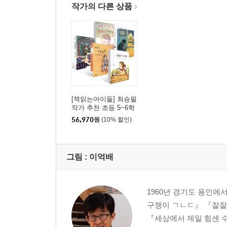
작가의 다른 상품
[책읽는아이들] 최승필
작가 추천 초등 5~6학
년 세트
56,970
원
(10% 할인)
그림 :
이억배
1960년 경기도 용인
구쟁이 ㄱㄴㄷ』 『잘잘
『세상에서 제일 힘센 