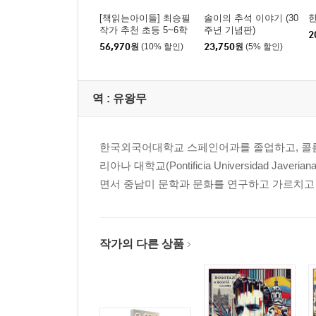
[책읽는아이들] 최승필
솔이의 추석 이야기 (30
한
작가 추천 초등 5~6학
주년 기념판)
2
년 세트
56,970
원
(10% 할인)
23,750
원
(5% 할인)
역 :
유왕무
한국외국어대학교 스페인어과를 졸업하고, 콜롬비아의 ‘
리아나 대학교(Pontificia Universidad
면서 중남미 문학과 문화를 연구하고 가르치고 있
작가의 다른 상품