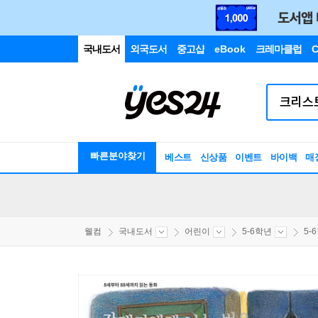
국내도서
외국도서
중고샵
eBook
크레마클럽
C
빠른분야찾기
베스트
신상품
이벤트
바이백
매
웰컴
국내도서
어린이
5-6학년
5-