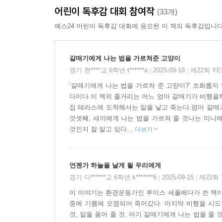
어린이 독후감 대회 참여작
작품은 1996년 유럽 최고의 베스트셀러가 됐으며,
(33개)
모두 읽어볼 가치가 있는 훌륭한 이야기”(쥐트 도이
예스24 어린이 독후감 대회에 응모된 이 책의 독후감입니다
몸집이 큰 검은 고양이 소르바스,
갈매기에게 나는 법을 가르쳐준 고양이
어미를 잃은 새끼 갈매기에게 나는 법을 가르치다
경기 현****교 6학년 t******a
2025-09-18
제22회 Y
|
|
‘갈매기에게 나는 법을 가르쳐 준 고양이?‘ 조화롭
한 갈매기가 함부르크 항구 근처의 북해에서 기름
다이다.이 책의 줄거리는 어느 엄마 갈매기가 비행을
갈매기. 마지막 남은 힘을 다해 육지로 날아가다
집 테라스에 도착해서는 알을 낳고 죽는다.엄마 갈매기
고양이 소르바스와 만나게 된다.
것셋째, 새끼에게 나는 법을 가르쳐 줄 것나는 미니
것인지 잘 알고 있다...
더보기
고양이 소르바스는 죽어 가는 갈매기에게 세 가지 
첫째 갈매기가 낳게 될 알을 먹지 않고, 둘째 알을
언젠가 하늘을 날게 될 우리에게
소르바스에게는 몹시 버거운 약속이었다. 그렇지만 
경기 다******교 6학년 k*******6
2025-09-15
제22회
|
|
최선을 다한다.
이 이야기는 환경운동가인 루이스 세풀베다가 쓴 책이
중에 기름에 오염되어 죽어갔다. 마지막 비행을 시도
낯설고 힘든 상황에 부딪힌 소르바스는 항구의 고
것, 알을 품어 줄 것, 아기 갈매기에게 나는 법을 
받으면서 알을 부화시키고, 태어난 새끼갈매기 아