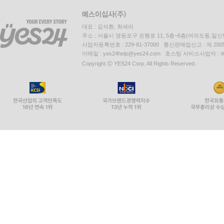
회사소개
인재채용
이용약관
개인정보처리방침
청소년보호정책
도서홍보안내
대표 : 김석환, 최세라
주소 : 서울시 영등포구 은행로 11, 5층~6층(여의도동,일신
사업자등록번호 : 229-81-37000 통신판매업신고 : 제 200
이메일 : yes24help@yes24.com 호스팅 서비스사업자 :
Copyright ⓒ YES24 Corp. All Rights Reserved.