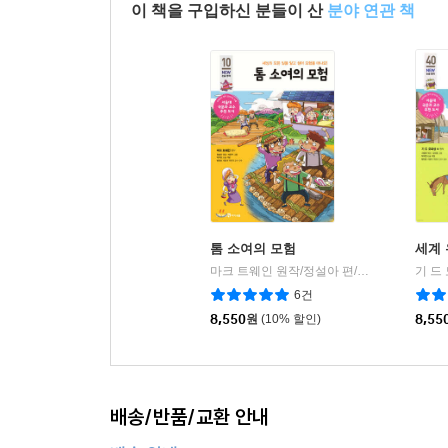
이 책을 구입하신 분들이 산
분야 연관 책
톰 소여의 모험
세계 
마크 트웨인 원작/정설아 편/박준우 그림/박우현 감수
6건
8,550
원
(10% 할인)
8,55
배송/반품/교환 안내