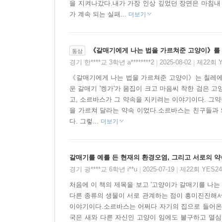
을 지켜나갔다.내가 가장 인상 깊었던 장면은 마침내
가르친다는 세 번째 약속은 소르바스와 그의 친구
가 계속 되는 실패...
더보기
찾아내서 아포르뚜나다에게 가르쳐보지만 열일곱 차
결국 소르바스는 고양이 세상 밖에서 누군가의 도
《갈매기에게 나는 법을 가르쳐준 고양이》를
동상
소통해서는 안된다”는 것은 고양이 사회의 금기였
경기 한****교 3학년 a********2
2025-08-02
제22회 
|
|
소르바스는 신뢰할 수 있는 유일한 인간인 한 시인
《갈매기에게 나는 법을 가르쳐준 고양이》는 칠레에서
운 갈매기 '켕가'가 몸집이 크고 마음씨 착한 검은 
비가 오는 어느 날 저녁, 항구의 고양이들과 시인은
고, 소르바스가 그 약속을 지키려는 이야기이다. 그약
을 가르쳐 달라는 약속 이었다.소르바스는 친구들과 
떠는 아포르뚜나다에게 엄마 고양이 소르바스는 말
다. 그렇...
더보기
“날개만으로 날 수 있는 건 아냐! 오직 날려고 노력할
마침내 아포르뚜나다는 난간을 박차고 비가 내리
빗물인지 눈물인지 알 수 없는 액체 방울들이 하염
갈매기를 예를 든 현재의 환경오염, 그리고 서로의 약
경기 광****교 6학년 i**u
2025-07-19
제22회 YES
|
|
처음에 이 책의 제목을 보고 '고양이가 갈매기를 나는 
다른 종류의 생물이 서로 관계하는 점이 흥미진진해서
이야기이다.소르바스는 어쩌다 자기의 집으로 들어온 
국은 새와 다른 자신인 고양이 임에도 불구하고 열심