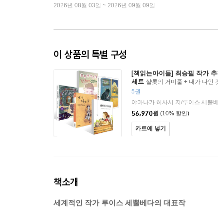
2026년 08월 03일 ~ 2026년 09월 09일
이 상품의 특별 구성
[책읽는아이들] 최승필 작가 추
세트
샬롯의 거미줄 + 내가 나인 것
갈매기에게 나는 법을 가르쳐준 고양
5권
전학생 세트
56,970
원
(10% 할인)
카트에 넣기
책소개
세계적인 작가 루이스 세뿔베다의 대표작