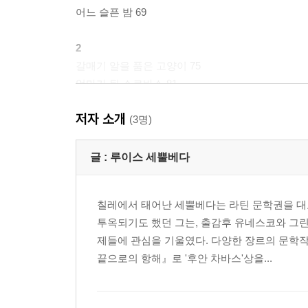
어느 슬픈 밤 69
2
갈매기 알을 품은 고양이 75
엄마가 된 소르바스 81
두 건달 고양이 89
저자 소개
왕초 쥐와의 협상 95
(3명)
수컷일까 암컷일까 105
진정한 행운아, 아포르뚜나다 113
글 :
루이스 세뿔베다
나는 법을 배우는 갈매기 119
고양이들의 최종결정 127
칠레에서 태어난 세뿔베다는 라틴 문학권을 대
선택된 인간, 시인 133
투옥되기도 했던 그는, 출감후 유네스코와 그
시인을 만나다 139
제들에 관심을 기울였다. 다양한 장르의 문학
날아라, 아포르뚜나다 149
끝으로의 항해』로 '후안 차바스'상을...
옮긴이의 말 159