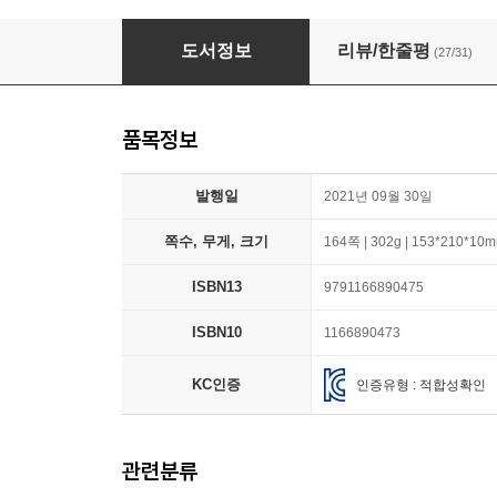
갈매기에게 나는 법을 가르쳐준 고양이
도서정보
리뷰/한줄평
(27/31)
품목정보
발행일
2021년 09월 30일
쪽수, 무게, 크기
164쪽 | 302g | 153*210*10
ISBN13
9791166890475
ISBN10
1166890473
KC인증
인증유형 : 적합성확인
관련분류