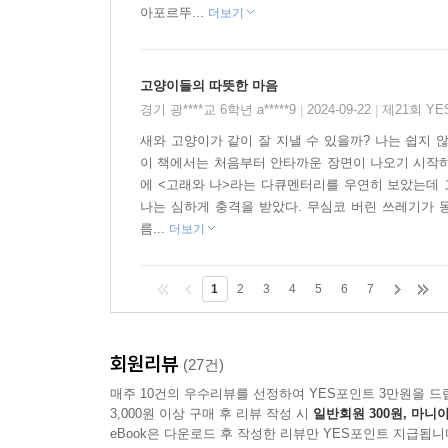
아포르뚜...
더보기
고양이들의 따뜻한 마음
경기 광****교 6학년 a*****9
2024-09-22
제21회 Y
|
|
새와 고양이가 같이 잘 지낼 수 있을까? 나는 쉽지 
이 책에서는 처음부터 안타까운 장면이 나오기 시작하
에 <고래와 나>라는 다큐멘터리를 우연히 보았는데 
나는 심하게 충격을 받았다. 무심코 버린 쓰레기가 
름...
더보기
1
2
3
4
5
6
7
회원리뷰
(27건)
매주 10건의 우수리뷰를 선정하여 YES포인트 3만원을 드
3,000원 이상 구매 후 리뷰 작성 시
일반회원 300원, 마니아
eBook은 다운로드 후 작성한 리뷰만 YES포인트 지급됩니