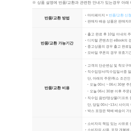
반품/교환 안내
※ 상품 설명에 반품/교환과 관련한 안내가 있는경우 아래 
마이페이지 >
반품/교환 신청
반품/교환 방법
판매자 배송 상품은 판매자와
출고 완료 후 10일 이내의 
디지털 콘텐츠인 eBook의 
반품/교환 가능기간
중고상품의 경우 출고 완료일
모바일 쿠폰의 경우 유효기간(
고객의 단순변심 및 착오구
직수입양서/직수입일서중 일
단, 아래의 주문/취소 조건인
오늘 00시 ~ 06시 30분 
반품/교환 비용
오늘 06시 30분 이후 주문
직수입 음반/영상물/기프트 
단, 당일 00시~13시 사이
박스 포장은 택배 배송이 가