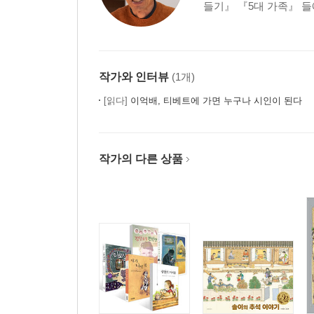
들기』 『5대 가족』 들
작가와 인터뷰
(1개)
[읽다]
이억배, 티베트에 가면 누구나 시인이 된다
작가의 다른 상품