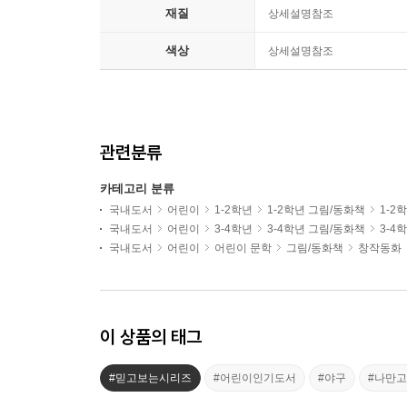
재질
상세설명참조
색상
상세설명참조
관련분류
카테고리 분류
국내도서
어린이
1-2학년
1-2학년 그림/동화책
1-2
국내도서
어린이
3-4학년
3-4학년 그림/동화책
3-4
국내도서
어린이
어린이 문학
그림/동화책
창작동화
이 상품의 태그
#믿고보는시리즈
#어린이인기도서
#야구
#나만