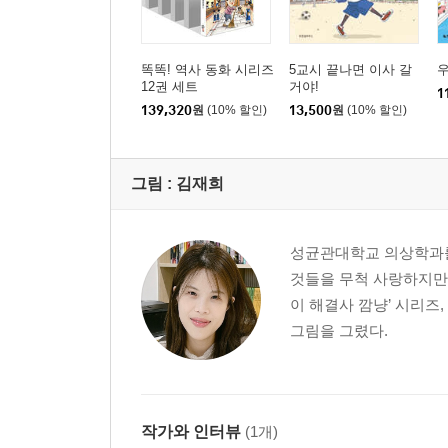
똑똑! 역사 동화 시리즈
5교시 끝나면 이사 갈
우
12권 세트
거야!
1
139,320
원
(10% 할인)
13,500
원
(10% 할인)
그림 :
김재희
성균관대학교 의상학과를
것들을 무척 사랑하지만 
이 해결사 깜냥’ 시리즈
그림을 그렸다.
작가와 인터뷰
(1개)