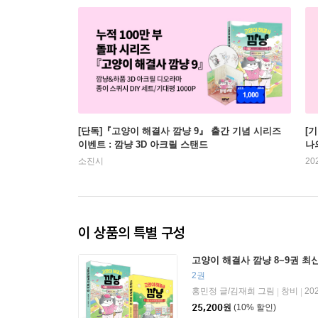
[단독]『고양이 해결사 깜냥 9』 출간 기념 시리즈
[
이벤트 : 깜냥 3D 아크릴 스탠드
나
소진시
20
이 상품의 특별 구성
고양이 해결사 깜냥 8~9권 최
2권
홍민정 글/김재희 그림
창비
20
|
|
25,200
원
(10% 할인)