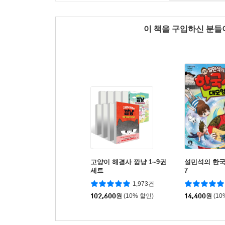
이 책을 구입하신 분
고양이 해결사 깜냥 1~9권
설민석의 한국
세트
7
1,973건
102,600
원
(10% 할인)
14,400
원
(10