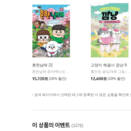
흔한남매 22
고양이 해결사 깜냥 9
흔한남매 원저/백난도 글/유난희 그림/흔한컴퍼니 감수
홍민정 글/김재희 그림
미래엔
창
|
|
15,120
원
(10% 할인)
12,600
원
(10% 할인)
검색 페이지에서 선택된 태그에 등록된 더 많은 상품을 확인해 
이 상품의 이벤트
(12개)