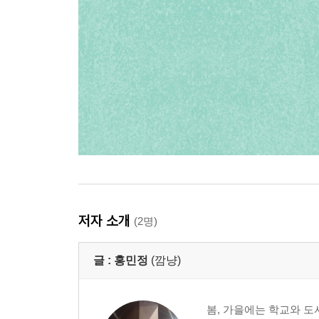
저자 소개
(2명)
글 :
홍민정
(깜냥)
봄, 가을에는 학교와 도