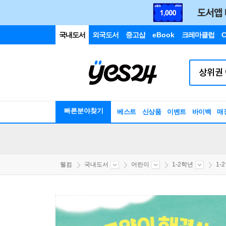
국내도서
외국도서
중고샵
eBook
크레마클럽
C
빠른분야찾기
베스트
신상품
이벤트
바이백
매
웰컴
국내도서
어린이
1-2학년
1-