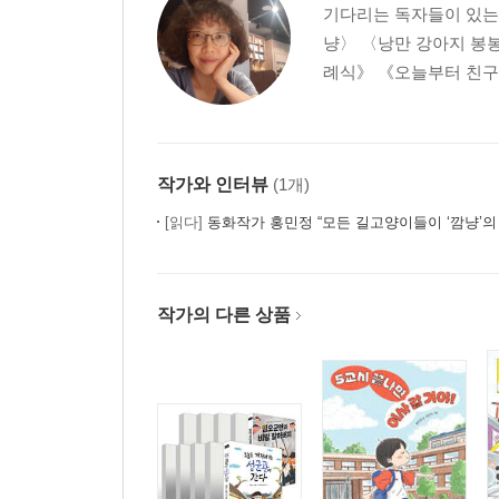
기다리는 독자들이 있는 
냥〉 〈낭만 강아지 봉
례식》 《오늘부터 친구 
작가와 인터뷰
(1개)
[읽다]
동화작가 홍민정 “모든 길고양이들이 ‘깜냥’의
작가의 다른 상품