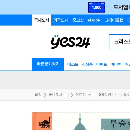
국내도서
외국도서
중고샵
eBook
크레마클럽
C
빠른분야찾기
베스트
신상품
이벤트
바이백
매
웰컴
국내도서
어린이
5-6학년
5-