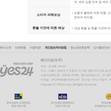
우, 세트 상품 전부 및 세트
상품의 불량에 의한 반품, 교
소비자 피해보상
준하여 처리됨
환불 지연에 따른 배상
대금 환불 및 환불 지연에 
회사소개
인재채용
이용약관
개인정보처리방침
청소년보호정책
도서홍보안내
대표 : 김석환, 최세라
주소 : 서울시 영등포구 은행로 11, 5층~6층(여의도동,일신
사업자등록번호 : 229-81-37000 통신판매업신고 : 제 200
이메일 : yes24help@yes24.com 호스팅 서비스사업자 :
Copyright ⓒ YES24 Corp. All Rights Reserved.