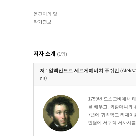
옮긴이의 말
작가연보
저자 소개
(1명)
저 :
알렉산드르 세르게예비치 푸쉬킨
(Aleks
ин)
1799년 모스크바에서
를 배우고, 외할머니와 
7년에 귀족학교 리체이를
민담에 서구적 서사시를 