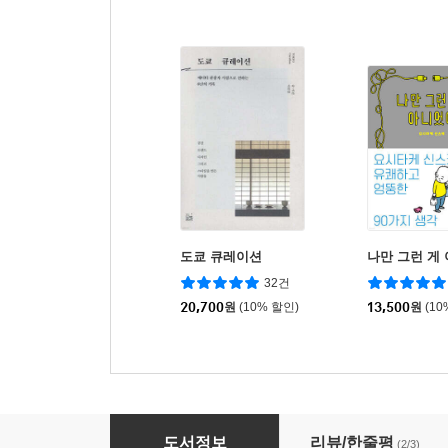
도쿄 큐레이션
나만 그런 게
32건
20,700
원
(10% 할인)
13,500
원
(10
루슬란과 류드밀라
도서정보
리뷰/한줄평
(2/3)