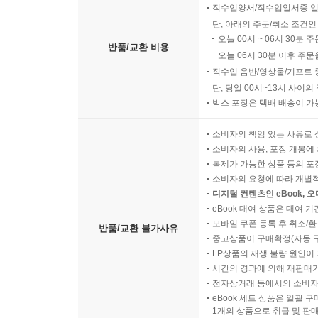
직수입양서/직수입일서중 일
단, 아래의 주문/취소 조건인
오늘 00시 ~ 06시 30분 
반품/교환 비용
오늘 06시 30분 이후 주문
직수입 음반/영상물/기프트 
단, 당일 00시~13시 사이
박스 포장은 택배 배송이 가
소비자의 책임 있는 사유로 
소비자의 사용, 포장 개봉에 
복제가 가능한 상품 등의 포장을 
소비자의 요청에 따라 개별
디지털 컨텐츠인 eBook, 
eBook 대여 상품은 대여 기
모바일 쿠폰 등록 후 취소/환
반품/교환 불가사유
중고상품이 구매확정(자동 
LP상품의 재생 불량 원인이 기
시간의 경과에 의해 재판매가
전자상거래 등에서의 소비자
eBook 세트 상품은 일괄 
1개의 상품으로 취급 및 판매