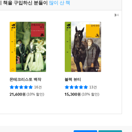
이 책을 구입하신 분들이
많이 산 책
3
/4
몬테크리스토 백작
블랙 뷰티
16건
13건
21,600
원
(10% 할인)
15,300
원
(10% 할인)