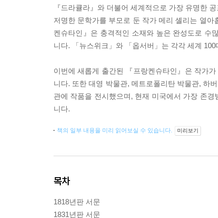
『드라큘라』와 더불어 세계적으로 가장 유명한 공
저명한 문학가를 부모로 둔 작가 메리 셸리는 열아
켄슈타인』은 충격적인 소재와 높은 완성도로 수많
니다. 「뉴스위크」와 「옵서버」는 각각 세계 100
이번에 새롭게 출간된 『프랑켄슈타인』은 작가가 
니다. 또한 대영 박물관, 메트로폴리탄 박물관, 하
관에 작품을 전시했으며, 현재 미국에서 가장 존경
니다.
책의 일부 내용을 미리 읽어보실 수 있습니다.
미리보기
목차
1818년판 서문
1831년판 서문