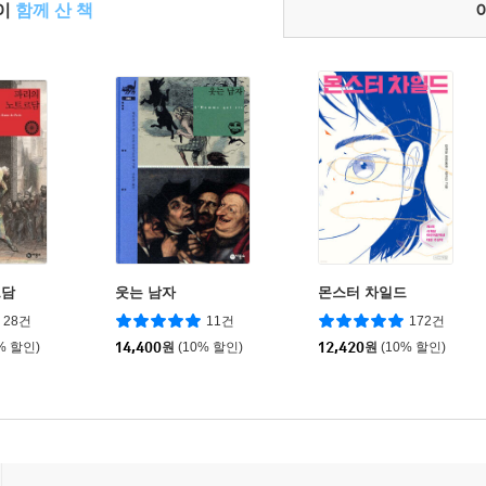
들이
함께 산 책
르담
웃는 남자
몬스터 차일드
28건
11건
172건
% 할인)
14,400
원
(10% 할인)
12,420
원
(10% 할인)