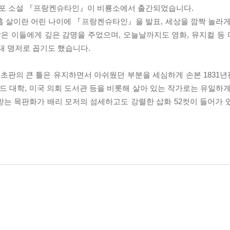
포 소설 『프랑켄슈타인』이 비룡소에서 출간되었습니다.
홉 살이란 어린 나이에 『프랑켄슈타인』을 발표, 세상을 깜짝 놀라게
은 이들에게 깊은 감명을 주었으며, 오늘날까지도 영화, 뮤지컬 등
대 명저로 꼽기도 했습니다.
초판의 큰 틀은 유지하면서 아쉬웠던 부분을 세심하게 손본 1831
버드 대학, 미국 의회 도서관 등을 비롯해 살아 있는 작가로는 유일하
받는 목판화가 배리 모저의 섬세하고도 강렬한 삽화 52컷이 들어가 