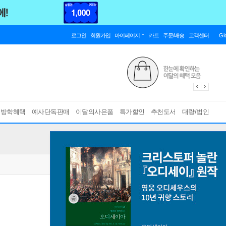
로그인
회원가입
마이페이지
카트
주문/배송
고객센터
Gl
름방학혜택
예사단독판매
이달의사은품
특가할인
추천도서
대량/법인