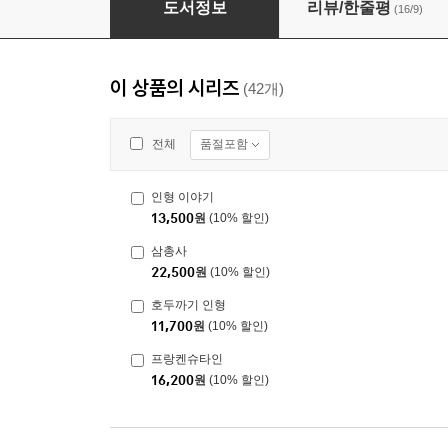
도서정보
리뷰/한줄평
(16/9)
이 상품의 시리즈
(42개)
품절포함
전체
인형 이야기
13,500
원
(10% 할인)
삼총사
22,500
원
(10% 할인)
호두까기 인형
11,700
원
(10% 할인)
프랑켄슈타인
16,200
원
(10% 할인)