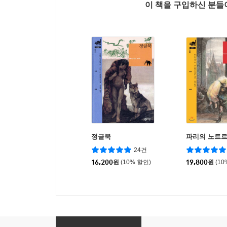
이 책을 구입하신 분
정글북
파리의 노트
24건
16,200
원
(10% 할인)
19,800
원
(10
프랑켄슈타인