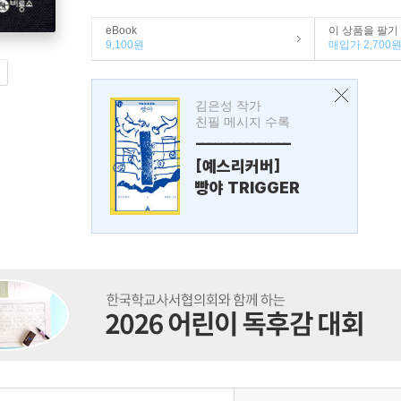
eBook
이 상품을 팔기
9,100원
매입가 2,700
김은성 작가
친필 메시지 수록
---------------
[예스리커버]
빵야 TRIGGER