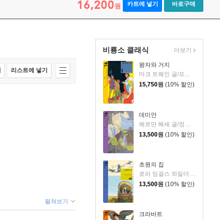
16,200
카트에 넣기
바로구매
원
비룡소 클래식
더보기
왕자와 거지
매
리스트에 넣기
마크 트웨인 글/프랭크 T. 메릴 외 그림/정회성 역
15,750
원
(10% 할인)
데미안
헤르만 헤세 글/정여울 역
13,500
원
(10% 할인)
초원의 집
로라 잉걸스 와일더 글/가스 윌리엄스 그림/김석희 역
13,500
원
(10% 할인)
펼쳐보기
크라바트