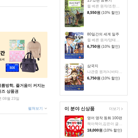
15 소년 표류기
쥘 베른 원작/조한기 역/김순금 그림/김준우 해설
8,550
원
(10% 할인)
80일간의 세계 일주
쥘 베른 원저/양태석 글/한송이 그림
6,750
원
(10% 할인)
삼국지
나관중 원저/시바타 카츠모 편역/임희진 역
6,750
원
(10% 할인)
여름방학, 줄거움이 커지는
퀴즈 상품권
년 08월 23일
이 분야 신상품
펼쳐보기
더보기
영어 명작 동화 100편
책아책아,김은아 글/아이작 더스트,마이클 A. 푸틀랙 감수
18,000
원
(10% 할인)