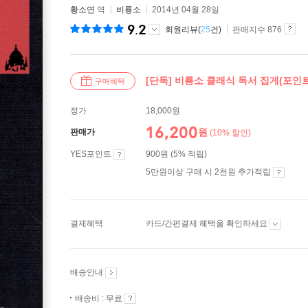
황소연
역
비룡소
2014년 04월 28일
9.2
회원리뷰(
25
건)
판매지수 876
[단독] 비룡소 클래식 독서 집게(포인
구매혜택
정가
18,000원
16,200
원
판매가
(10% 할인)
YES포인트
900원 (5% 적립)
5만원이상 구매 시 2천원 추가적립
결제혜택
카드/간편결제 혜택을 확인하세요
배송안내
배송비 : 무료