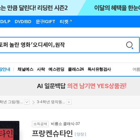
D/LP
DVD/BD
문구
/GIFT
티켓
독서유형검사
장안내
채널예스
사락
예스펀딩
클래스24
여
RBTI Lab
독서유형검사
AI 일문백답
의견 남기면 YES상품권!
4학년 그림/동...
3-4학년 명작동...
비룡소 클래식-37
소득공제
프랑켄슈타인
[ 양장 ]