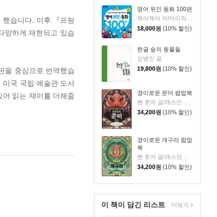
영어 위인 동화 100편
책아책아 저/아이작 더스트,마이클 A. 푸틀랙 감수
 했습니다. 이후 『프랑
18,000
원
(10% 할인)
 다양하게 재현되고 있습
한글 숲의 동물들
강병인 글
19,800
원
(10% 할인)
년판을 중심으로 번역했습
게 미국 국립 예술관 도서
경이로운 문어 팝업북
있어 읽는 재미를 더해줍
벤 호어 글/재스민 플로이드 그림/조은영 역
34,200
원
(10% 할인)
경이로운 개구리 팝업
북
벤 호어 글/재스민 플로이드 그림/조은영 역
34,200
원
(10% 할인)
이 책이 담긴
리스트
더보기