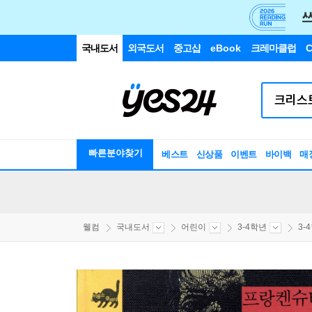
국내도서
외국도서
중고샵
eBook
크레마클럽
C
빠른분야찾기
베스트
신상품
이벤트
바이백
매
웰컴
국내도서
어린이
3-4학년
3-