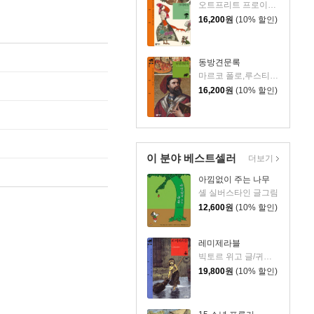
오트프리트 프로이슬러 글/헤르베르트 홀칭 그림/박민수 역
16,200
원
(10% 할인)
동방견문록
마르코 폴로,루스티켈로 다 피사 글/윤진 역
16,200
원
(10% 할인)
이 분야 베스트셀러
더보기
아낌없이 주는 나무
셸 실버스타인 글그림
12,600
원
(10% 할인)
레미제라블
빅토르 위고 글/귀스타브 브리옹 그림/염명순 역
19,800
원
(10% 할인)