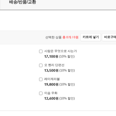
배송/반품/교환
카트에 넣기
바로구
선택한 상품
총
0
개 /
0
원
사람은 무엇으로 사는가
17,100
원
(10% 할인)
오 헨리 단편선
13,500
원
(10% 할인)
레미제라블
19,800
원
(10% 할인)
이솝 우화
12,600
원
(10% 할인)