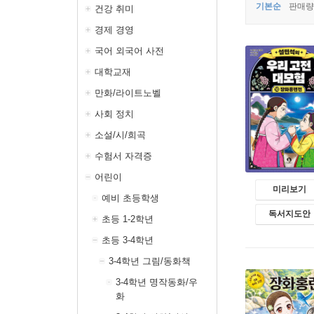
기본순
판매량
건강 취미
경제 경영
국어 외국어 사전
대학교재
만화/라이트노벨
사회 정치
소설/시/희곡
수험서 자격증
어린이
미리보기
예비 초등학생
독서지도안
초등 1-2학년
초등 3-4학년
3-4학년 그림/동화책
3-4학년 명작동화/우
화