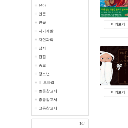
유아
인문
인물
미리보기
자기계발
자연과학
잡지
전집
종교
청소년
IT 모바일
초등참고서
미리보기
중등참고서
고등참고서
3
/14