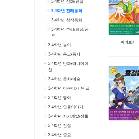
3-4학년 신화/전설
3-4학년 전래동화
3-4학년 창작동화
3-4학년 추리/탐정/공
포
미리보기
3-4학년 놀이
3-4학년 동요/동시
3-4학년 만화/애니메이
션
3-4학년 문화/예술
3-4학년 어린이가 쓴 글
3-4학년 영어
3-4학년 인물이야기
3-4학년 자기계발/생활
3-4학년 전집
3-4학년 종교