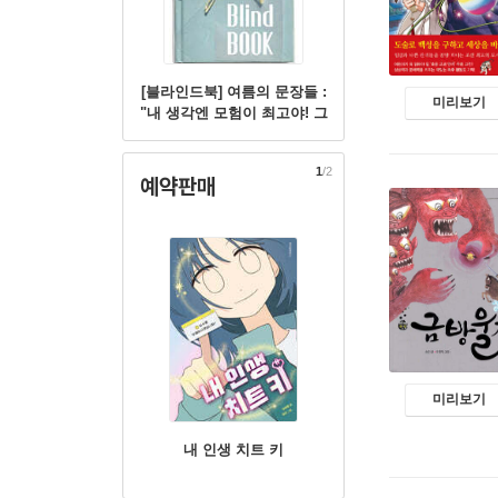
미리보기
[블라인드북] 여름의 문장들 :
"내 생각엔 모험이 최고야! 그
러니까 이번 여름방학엔 모험
을 하는 거야."
1
/2
예약판매
미리보기
내 인생 치트 키