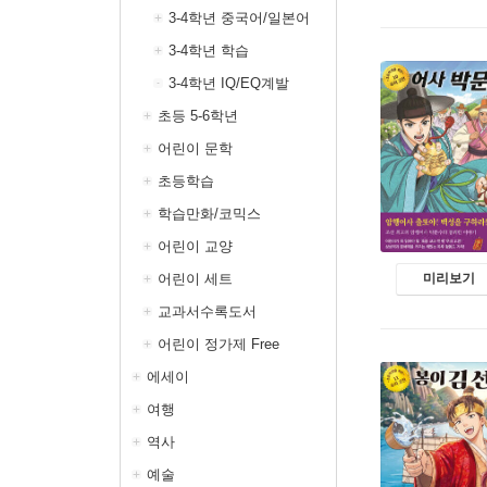
3-4학년 중국어/일본어
3-4학년 학습
3-4학년 IQ/EQ계발
초등 5-6학년
어린이 문학
초등학습
학습만화/코믹스
어린이 교양
어린이 세트
미리보기
교과서수록도서
어린이 정가제 Free
에세이
여행
역사
예술