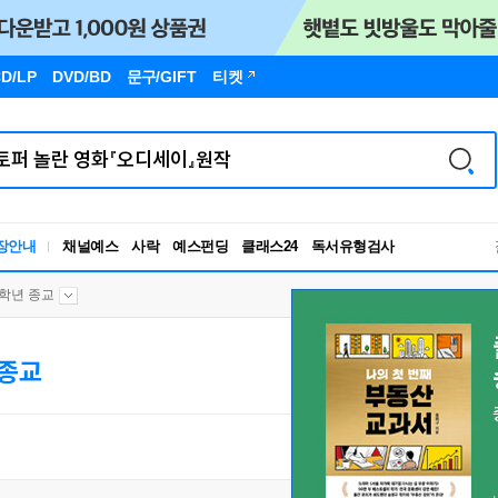
D/LP
DVD/BD
문구
/GIFT
티켓
장안내
채널예스
사락
예스펀딩
클래스24
독서유형검사
RBTI Lab
독서유형검사
4학년 종교
 종교