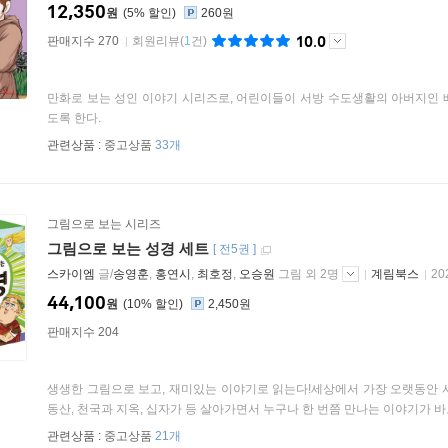
12,350
원
5
%
260원
10.0
판매지수 270
회원리뷰
(
1
건)
만화로 보는 성인 이야기 시리즈로, 어린이들이 서방 수도생활의 아버지인 
도록 한다.
관련상품 :
중고상품
33개
그림으로 보는 시리즈
그림으로 보는 성경 세트
[
전5권
]
스카이엠
글/
송영훈
,
홍연시
,
최호정
,
오승원
그림 외 2명
계림북스
20
44,100
원
10
%
2,450원
판매지수 204
생생한 그림으로 보고, 재미있는 이야기로 읽는다!세상에서 가장 오랫동안 
동산, 천국과 지옥, 십자가 등 살아가면서 누구나 한 번쯤 만나는 이야기가 바로
관련상품 :
중고상품
21개