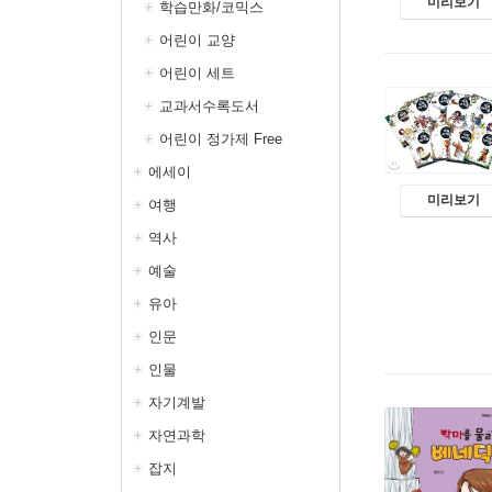
미리보기
학습만화/코믹스
어린이 교양
어린이 세트
교과서수록도서
어린이 정가제 Free
에세이
미리보기
여행
역사
예술
유아
인문
인물
자기계발
자연과학
잡지