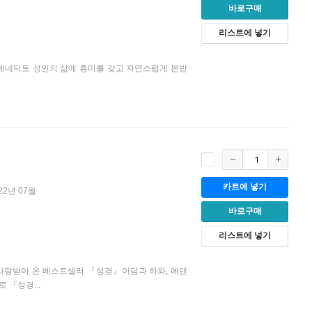
바로구매
리스트에 넣기
베네딕토 성인의 삶에 흥미를 갖고 자연스럽게 본받
카트에 넣기
22년 07월
바로구매
리스트에 넣기
사랑받아 온 베스트셀러 『성경』아담과 하와, 에덴
 『성경...