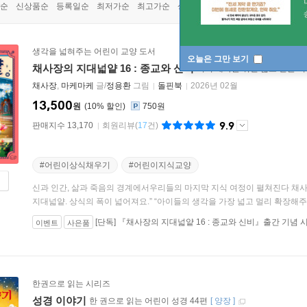
순
신상품순
등록일순
최저가순
최고가순
상품명순
생각을 넓혀주는 어린이 교양 도서
오늘은 그만 보기
채사장의 지대넓얕 16 : 종교와 신비
지적 대화를 위한 넓고 얕은 
채사장
,
마케마케
글/
정용환
그림
돌핀북
2026년 02월
13,500
원
10
%
750원
9.9
판매지수 13,170
회원리뷰
(
17
건)
#어린이상식채우기
#어린이지식교양
신과 인간, 삶과 죽음의 경계에서우리들의 마지막 지식 여정이 펼쳐진다 채사
지대넓얕. 상식의 폭이 넓어져요.” “아이들의 생각을 가장 넓고 멀리 확장해주는
[단독] 『채사장의 지대넓얕 16 : 종교와 신비』출간 기념 
이벤트
사은품
(26.01.28 ~ 00.12.31)
한권으로 읽는 시리즈
성경 이야기
한 권으로 읽는 어린이 성경 44편
[
양장
]