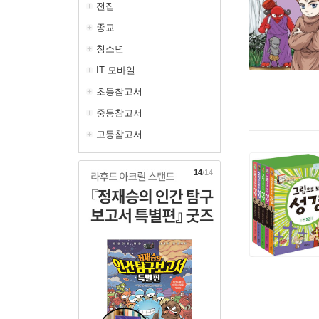
전집
종교
청소년
IT 모바일
초등참고서
중등참고서
고등참고서
1
/14