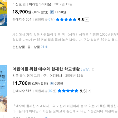
이상교
편
미래엔아이세움
2012년 12월
18,900
원
10
%
1,050원
9.8
판매지수 654
회원리뷰
(
6
건)
세상에서 가장 많은 사람들이 읽은 책 《성경》성경은 기원전 1000년경부터
형식을 다르게 쓴 66권의 책을 묶어 놓은 책입니다. 구약 성경은 39권의 책으로
관련상품 :
중고상품
21개
어린이를 위한 예수와 함께한 학교생활
[
양장
]
김옥
글/
박영미
그림
주니어김영사
2008년 12월
11,700
원
10
%
650원
9.5
판매지수 516
회원리뷰
(
40
건)
『예수와 함께한 저녁식사』의 어린이 버전이라 볼 수 있는 이 책은 독실한
아이들에게 하나님의 사랑을 전하고자 즐겁게 써 나간 작품입니다. 어린이들에