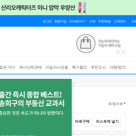
로그인
회원가입
마이페이지
카트
주문/배송
고객센터
Gl
젊은 작가
예사단독판매
이달의사은품
특가할인
추천도서
대량/법인
회원리뷰
전체선택
카트에 넣기
바로구매
리스트에 넣기