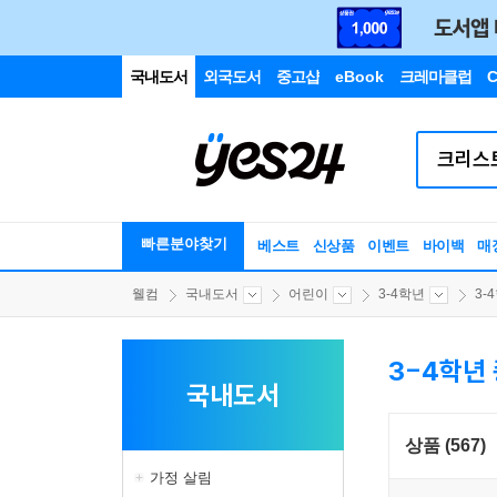
국내도서
외국도서
중고샵
eBook
크레마클럽
C
빠른분야찾기
베스트
신상품
이벤트
바이백
매
웰컴
국내도서
어린이
3-4학년
3-
3-4학년
국내도서
상품 (567)
가정 살림