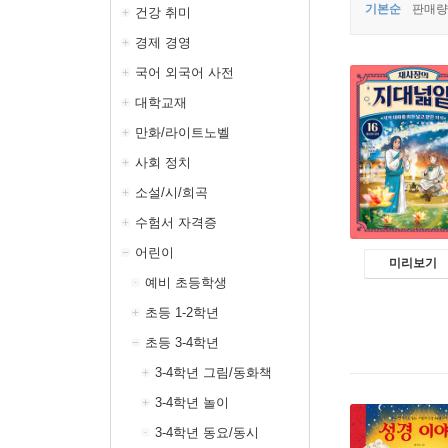
기본순
판매량
건강 취미
경제 경영
국어 외국어 사전
대학교재
만화/라이트노벨
사회 정치
소설/시/희곡
수험서 자격증
어린이
미리보기
예비 초등학생
초등 1-2학년
초등 3-4학년
3-4학년 그림/동화책
3-4학년 놀이
3-4학년 동요/동시