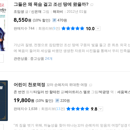
그들은 왜 목숨 걸고 조선 땅에 왔을까?
조임생
글 /
신은재
그림
해와비
2012년 01월
8,550
원
10
%
470원
10.0
판매지수 744
회원리뷰
(
9
건)
가난과 질병, 전쟁으로 캄캄했던 조선 땅에 구원의 빛을 들고 온 최초 외국 선
에 복음이 들어와 세상을 바꿨던 생생한 자료와 사진들을 통해서 우리 민족을 위
관련상품 :
중고상품
24개
어린이 천로역정
꼬마 순례자의 위대한 여정
존 번연
원저/
타일러 반 할테런
글/
베아트리스 멜로
그림/
박광영
역
세움북
19,800
원
10
%
220원
9.8
판매지수 1,638
회원리뷰
(
13
건)
“죄 짐을 벗기 위해, 하늘성을 찾아 떠나는꼬마 순례자의 믿음의 여정!”성경