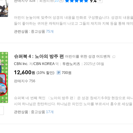
9.4
판매지수 528
회원리뷰
(
10
건)
어린이 눈높이에 맞추어 성경의 내용을 만화로 구성했습니다. 성경의 내용을
들이 좋아하는 귀여운 캐릭터들이 나오고 그들의 재치와 지혜 등을 통해 재미와
관련상품 :
중고상품
75개
슈퍼북 4 : 노아의 방주 편
어린이를 위한 성경 어드벤처
CBN Inc.
저/
CBN KOREA
역
두란노키즈
2025년 08월
12,600
원
10
%
700원
판매지수 756
슈퍼북 네 번째 책인 〈노아의 방주 편〉은 성경 창세기 6-9장 현장으로 떠
시며 하나님은 한탄하신다. 하나님은 의인인 노아를 부르셔서 홍수로 세상을 
관련상품 :
중고상품
17개