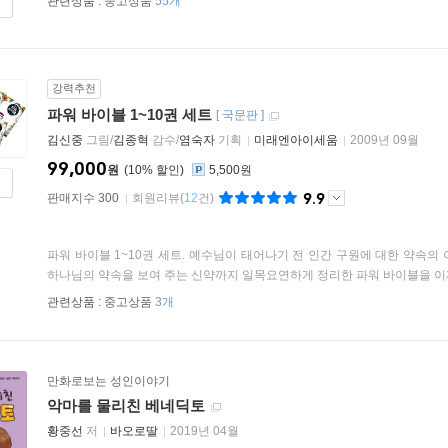
관련상품 :
중고상품
55개
강력추천
파워 바이블 1~10권 세트
[
국문판
]
김신중
그림/
김종혁
감수/
염숙자
기획
미래엔아이세움
2009년 09월
99,000
원
10
%
5,500원
9.9
판매지수 300
회원리뷰
(
12
건)
파워 바이블 1~10권 세트. 예수님이 태어나기 전 인간 구원에 대한 약속
하나님의 약속을 보여 주는 신약까지 일목요연하게 정리한 파워 바이블을 이제 
관련상품 :
중고상품
3개
만화로보는 성인이야기
악마를 물리친 베네딕토
황중선
저
바오로딸
2019년 04월