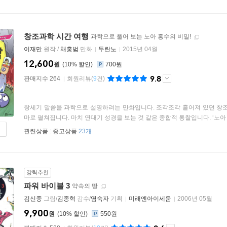
창조과학 시간 여행
과학으로 풀어 보는 노아 홍수의 비밀!
이재만
원작 /
채홍범
만화
두란노
2015년 04월
12,600
원
10
%
700원
9.8
판매지수 264
회원리뷰
(
9
건)
창세기 말씀을 과학으로 설명하려는 만화입니다. 조각조각 흩어져 있던 창조
마로 펼쳐집니다. 마치 연대기 성경을 보는 것 같은 종합적 통찰입니다. ‘노아 홍
관련상품 :
중고상품
23개
강력추천
파워 바이블 3
약속의 땅
김신중
그림/
김종혁
감수/
염숙자
기획
미래엔아이세움
2006년 05월
9,900
원
10
%
550원