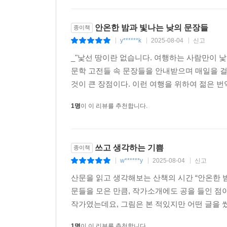
꽃피는책의 ‘인생 산책자를 위한 밤과낮 에디션’은 
하루의 시간을 반으로 가르는 과학적 구분이지만, 우
안온한 밤과 빛나는 낮의 문장들
정서적 구분이기도 하다. 불면, 고독, 상실, 죽음 등
종이책
y******k
2025-08-04
신고
그리고 이렇게 나뉜 두 개의 시간, 두 가지 주제들
|
|
|
삶이 이뤄지는 시공간을 은유한다.
_"낯선 땅이란 없습니다. 여행하는 사람만이 
문학 고전들 속 문장들을 안내받으며 매일을 걸
우리가 인생이라는 길고도 짧은 행로를 걷는 동안 빛
것이 큰 장점이다. 이런 여행을 위하여 젊은 번
길은 걸어볼 만한 길이다. 그리고 좋은 문학 작품
1명
이 이 리뷰를 추천합니다.
행간마다 진지한 사유의 흔적이 서려 있고, 삶을 
시선에 감응하며 독자 여러분 각자의 인생 산책을 이
쓰고 생각하는 기쁨
종이책
w******y
2025-08-04
신고
|
|
|
산문을 읽고 생각해보는 산책의 시간 “안온한 
문들을 모은 만큼, 작가소개에도 공을 들인 점
작가였는데요, 그림은 본 적있지만 어떤 글을 썼
1명
이 이 리뷰를 추천합니다.