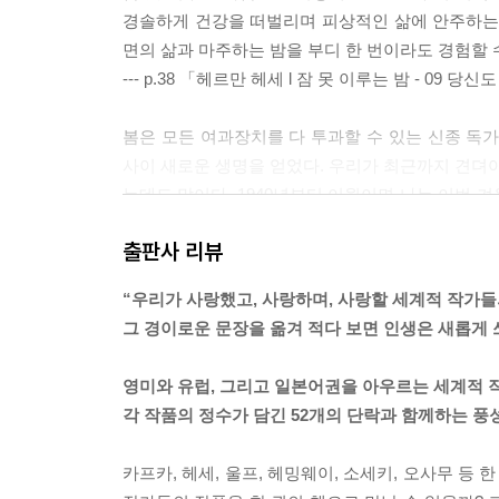
경솔하게 건강을 떠벌리며 피상적인 삶에 안주하는 사
면의 삶과 마주하는 밤을 부디 한 번이라도 경험할 
--- p.38 「헤르만 헤세 l 잠 못 이루는 밤 - 09 
봄은 모든 여과장치를 다 투과할 수 있는 신종 독가
사이 새로운 생명을 얻었다. 우리가 최근까지 견뎌야 
는데도 말이다. 1940년부터 이월이면 나는 이번 
서 다시 살아난다.
출판사 리뷰
--- p.68 「조지 오웰 l 두꺼비를 생각하며 - 18
“우리가 사랑했고, 사랑하며, 사랑할 세계적 작가들
가을은 여름과 동시에 찾아온다.
그 경이로운 문장을 옮겨 적다 보면 인생은 새롭게 
여름 속에 가을이 몰래 숨어 있으니 이미 가을은 와
면 여름이 오자마자 벌레가 울고, 정원으로 눈을 돌
영미와 유럽, 그리고 일본어권을 아우르는 세계적 작
는 게 아닌가. 가을은 교활한 악마다. 여름내 이미 
각 작품의 정수가 담긴 52개의 단락과 함께하는 풍
할 수 있다. 여름이 되자 집안사람 하나가 바다에 갈
와 있는데 말이지. 가을은 정녕 만만치 않은 상대다.
카프카, 헤세, 울프, 헤밍웨이, 소세키, 오사무 등
--- p.72 「다자이 오사무 l 아, 가을 - 20 가을