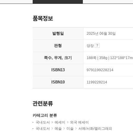
품목정보
발행일
2025년 06월 30일
판형
양장
쪽수, 무게, 크기
188쪽 | 358g | 122*188*17
ISBN13
9791199228214
ISBN10
1199228214
관련분류
카테고리 분류
국내도서
에세이
외국 에세이
국내도서
예술
미술
서예/서화/캘리그래피