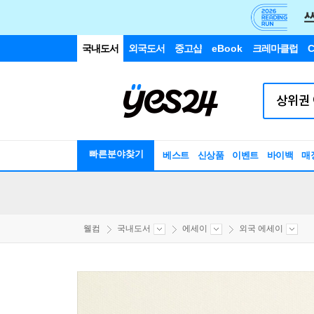
국내도서
외국도서
중고샵
eBook
크레마클럽
C
빠른분야찾기
베스트
신상품
이벤트
바이백
매
웰컴
국내도서
에세이
외국 에세이