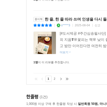
한 줄, 한 줄 따라 쓰며 인생을 다시
종이책
s*****3
2025-08-04
신고
|
|
|
[#도서제공 #주간심송필사단] 
외 지음❣️🌸꽃피는 책🌸 
고 밤만 이어진다면 여전히 밤이
더보기
1명
이 이 리뷰를 추천합니다.
1
2
한줄평
(1건)
1,000원 이상 구매 후 한줄평 작성 시
일반회원 50원, 마니