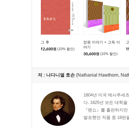
그 후
정원 이야기 + 고독 이
야기
12,600
원
(10% 할인)
1
30,600
원
(10% 할인)
저 :
나다니엘 호손
(Nathanial Hawthorn, Nat
1804년 미국 메사추세
다. 1825년 보든 대학
『팬쇼』를 출판하지만 
발표했던 작품 중 18편