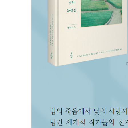
46 멜랑콜리야말로 삶의 진짜 비밀
47 굳이 북극의 끝을 상상하지 않더라도
48 그래요, 죽음이 나보다 강하답니다
49 고즈넉한 저녁노을 아래서
50 벌목꾼은 하늘을 쓸모없게 만들었다
51 당신이 이젠 없다
52 메멘토 모리
작가 소개
원문 출처