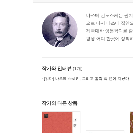
나쓰메 긴노스케는 원치
으로 다시 나쓰메 집안
제국대학 영문학과를 졸업
평생 어디 한곳에 정착하
작가와 인터뷰
(1개)
[읽다]
나쓰메 소세키, 그리고 훌쩍 백 년이 지났다
작가의 다른 상품