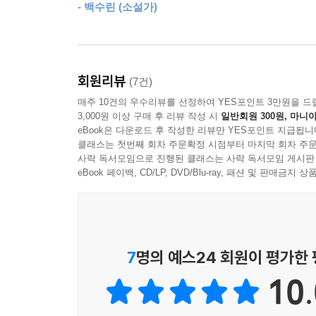
- 백수린 (소설가)
꽃피는책 산문선 ‘인생 산책자를 위한 밤과낮 에디
시공간으로 나눠 엮은 새로운 구성의 책이다. 밤과 
여러 주제를 그 온도와 명암에 따라 담고 있는 상징
회원리뷰
(7건)
시공간에는 한편에는 불면, 죽음, 산책, 쓰기, 고독 
매주 10건의 우수리뷰를 선정하여 YES포인트 3만원을 드
삶을 관통하는, 다른 온도와 다른 명암을 가진 주제
3,000원 이상 구매 후 리뷰 작성 시
일반회원 300원, 마니아
eBook은 다운로드 후 작성한 리뷰만 YES포인트 지급됩니
밤 에디션인 『왜 달빛을 받으며 잠시 걸어보지 않았
클래스는 첫번째 회차 주문확정 시점부터 마지막 회차 주문
사락 독서모임으로 진행된 클래스는 사락 독서모임 게시판
있어』는 공간, 계절, 여행, 사랑, 반려 등 다섯 
eBook 페이백, CD/LP, DVD/Blu-ray, 패션 및 판매금
『안온한 밤과 빛나는 낯의 문장들 필사 노트』는 
주제에는 산책, 사랑, 반려, 죽음 또는 불면, 공간,
단락에는 또한 단락의 핵심과 단락이 담긴 작품의 
깊이 느낄 수 있는 이 제목을 이정표 삼아 각 주제
7
명의 예스24 회원이 평가한
진지한 사유를 비교하며 느껴보는 새로운 경험을 할 
10.
한 달에 한 번 ‘이달의 인생 산책’을 적어보는 창작