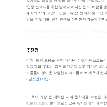
작가들의 작품을 한 권의 책으로 만날 순 없을까?
‘인생 산책자를 위한 밤과낮 에디션’은 이 바람을 
알제에 살 때 난 항상 겨울을 잘 견뎌냈다. 어느 밤
세계적 작가 32인의 산문 51편을 밤 에디션과 낮
걸 알고 있어서였다. 눈처럼 희고 연약한 그 꽃들
읽을 수 있기를, 먼저 인생을 산책한 대가들의 산책
맺는 데 꼭 필요한 만큼을 끈질기게 견뎌냈다. 이건 
내가 하려는 말은 다만, 불행으로 가득한 이 유럽 
‘인생 산책자를 위한 밤과낮 에디션 3’ 『안온한 밤
로 간직한 저 빛나는 도시로 돌아간다는 것이다.
니이미 난키치, 다자이 오사무, 데라다 도라히코,
--- p.86 「알베르 카뮈 l 아몬드나무들 - 25 
베아트릭스 포터, 스튜어트 화이트, 시마자키 도손
추천평
오리쿠치 시노부, 오스카 와일드, 윌리엄 포크너, 장
고산 지역 산장에 있을 때 눈보라를 만났는데 마치 
프란츠 카프카, 헤르만 헤세, 헨리 데이비드 소로의 
에서는 모든 게 새로웠다. 부드럽고 곧게, 다리가 지
여기, 밤의 도움을 받아 태어난 수많은 텍스트들이 
루눈의 고요한 소음 속을 끝없이 끝없이 미끄러지던 
점등될 때 우리는 검은 비단옷을 입고 다가온 밤손님
각 단락은 원문을 누구보다 깊이 이해하는 역자들
었는데, 무거운 륙색을 메고 장거리 등반을 하면 이렇
어둠들이 쌓아온 각별한 이야기를 바로 세우게 된다
깊이와 아름다움을 함께 담고 있는 정수들이다. 달
도 아니었다. 겨우내 배우고, 겨우내 몸을 만든 끝에
- 김소연 (시인)
쓰다 보면, 어느새 각 작품 전체를 그려볼 수 있
산책자가 되는 황홀한 경험도 함께.
--- p.110 「어니스트 헤밍웨이 l 슈룬스에서 보낸 겨울 - 
이 책의 가장 큰 매력은 세계 문학사를 수놓은 여
밤의 죽음애서 낮의 사랑까지 12개의 주제, 52개의
산문을 공들인 번역으로 읽고픈 독자들에게 이 책을 
세계적 작가들의 진지한 사유와 삶을 바라보는 시선