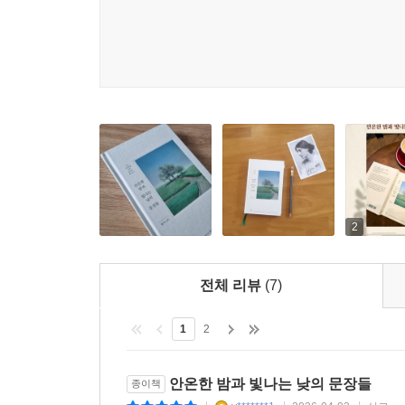
‘인생 산책자를 위한 밤과낮 에디션 3’ 『안온한 밤
52개의 단락이 나뉘어 담긴 12개의 주제는 1년 
1개월의 시간을 담고 있기 때문이다.
매주 한 편씩 네 편 혹은 다섯 편을 한 달 동안 필
빛나는 한 문장과 함께 그달의 주제와 관련된 질문이
“아름다움은 그것을 볼 수 있는 사람에게는 세상 어디
문득 세상의 소음을 멈추고 당신의 마음을 쉬게 한
2
첫 번째 달, 첫 번째 주제 끝에 담긴 ‘이 달의 인
넘어 나만의 인생 산책을 적어보는 창작의 은밀한 즐
전체 리뷰
(7)
“시간은 우리 위를 날아가지만, 그 그림자를 남긴다.”
1
2
올 한 해 당신의 하루 중 가장 긴 날은 언제였나요
안온한 밤과 빛나는 낮의 문장들
종이책
열두 번의 즐거움 끝, 이런 문장과 질문이 적혀 있는