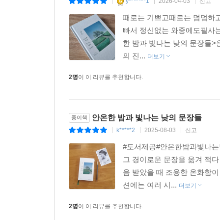
y*******1
2026-04-03
신고
|
|
|
때로는 기쁘고때로는 덤덤하고
작가와 작품을 더 가까이 더 생생히 더 온전히 만날 
빠서 정신없는 와중에도필사는 놓
그 뜻밖의 멋진 선물까지 더해진 필사의 즐거움
한 밤과 빛나는 낮의 문장들>
의 진...
‘인생 산책자를 위한 밤과낮 에디션’을 기획하며 
더보기
원문을 더 충실하게 옮겨줄 수 있을 것이어서였고,
2명
이 이 리뷰를 추천합니다.
꽃피는책은 우선, 단락 분량의 통일성이나 내용 
호흡을 조정하는 것부터 시작, 작가의 의도를 접어
안온한 밤과 빛나는 낮의 문장들
종이책
우리말 쓰임에 맞추려 원문의 언어가 지닌 다름을 
k*****2
2025-08-03
신고
|
|
|
언어의 다름을 그 어떤 번역보다 충실히 담아 전하
#도서제공#안온한밤과빛나는낮
다행히도 세 젊은 번역가 겸 연구자 겸 출판인은 이
그 경이로운 문장을 옮겨 적다
문장들 필사 노트』에 담긴 단락 52개 모두는 무
음 받았을 때 조용한 온화함이
즐거운 마음으로 해준 세 번역가가 전해주는 뜻밖
션에는 여러 시...
더보기
황홀한 경험을 할 수 있을 것이기에.
2명
이 이 리뷰를 추천합니다.