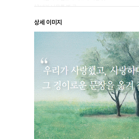
12 내가 나무를 벤 곳
13평생 잊을 수 없는 한 곳
상세 이미지
14 모든 이의 것이지만 어떤 이에게만 허락되는
15 그는 어떻게 시작되는가?
16 그녀는 어떻게 시작할 수 있었는가?
17 죽음에 ‘아니’라고 말할 수 있는 것
18 봄은 언제나 기적처럼
19 여름의 즐거움은 맨발
20 가을이라는 교활한 악마
21 겨울이고 게다가 밤이라면
22 그곳은 얼마나 부드러운가, 얼마나 고요한가
23 청새치는 흐름을 거슬러 동에서 서로
24 그해 우리가 간 곳
25 그토록 무구한 힘을 여전히 그대로 간직한
26 그래, 난 널 좋아했다
27 살아 있게 하는 모든 걸 사랑하는
28 사랑의 다른 이름, 어머니