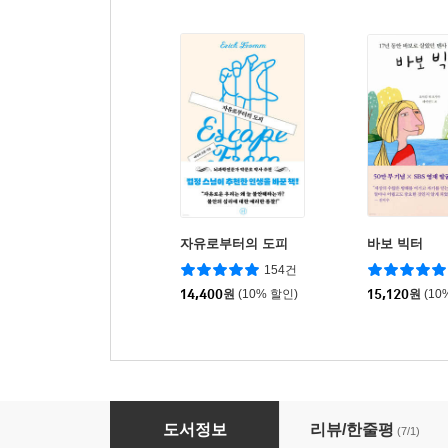
자유로부터의 도피
바보 빅터
154건
14,400
원
(10% 할인)
15,120
원
(10
안온한 밤과 빛나는 낮의 문장들
도서정보
리뷰/한줄평
(7/1)