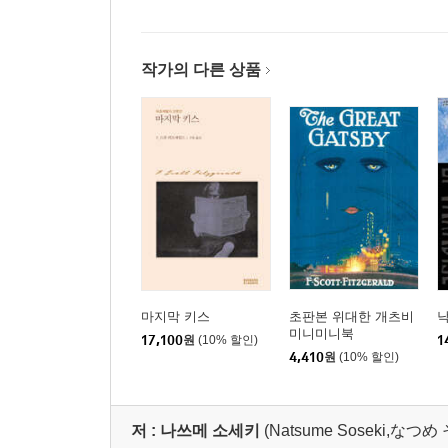
작가의 다른 상품
마지막 키스
초판본 위대한 개츠비
미니미니북
17,100
원
(10% 할인)
1
4,410
원
(10% 할인)
저 :
나쓰메 소세키
(Natsume Soseki,