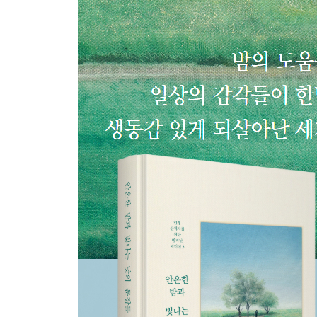
29 가족이라는 향연
30 제가 그만한 가치가 있는 사람인지요
31 시간을 생각하지 않는 것은 영원을 사는 것
32 돌아갈 다리를 불태운 예언자의 확신이 서린 도
33 이상한 세계
34 어떤 도시는 우리와 비밀스러운 사랑을 나눈다
35 어디에도 없지만 있는 어떤 곳
36 그리고 오렌지 향기
37 사실 나를 도운 건 태양
38 돌이키고 싶지 않은
39 길들인다는 것
40 길든다는 것
41 함께한다는 것
42 불가사의
43 이별한다는 것
44 그저 슬픔과 두려움 때문에
45 옷과 몸 사이의 간격을 의식할 정도로