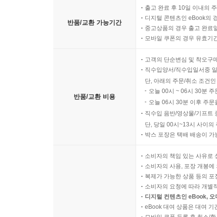
출고 완료 후 10일 이내의 
디지털 콘텐츠인 eBook의 
반품/교환 가능기간
중고상품의 경우 출고 완료일
모바일 쿠폰의 경우 유효기간(
고객의 단순변심 및 착오구
직수입양서/직수입일서중 일
단, 아래의 주문/취소 조건인
오늘 00시 ~ 06시 30분 
반품/교환 비용
오늘 06시 30분 이후 주문
직수입 음반/영상물/기프트 
단, 당일 00시~13시 사이
박스 포장은 택배 배송이 가
소비자의 책임 있는 사유로 
소비자의 사용, 포장 개봉에 
복제가 가능한 상품 등의 포장을 
소비자의 요청에 따라 개별
디지털 컨텐츠인 eBook, 
eBook 대여 상품은 대여 기
모바일 쿠폰 등록 후 취소/환