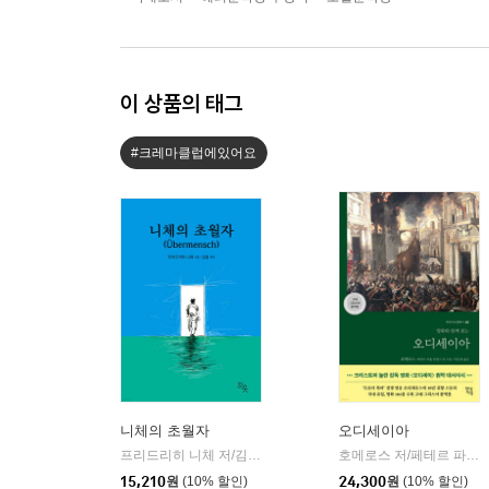
이 상품의 태그
#크레마클럽에있어요
니체의 초월자
오디세이아
프리드리히 니체 저/김철 편역
히읏
호메로스 저/페테르 파울 루벤스 그림/박문재 역
|
15,210
원
(10% 할인)
24,300
원
(10% 할인)