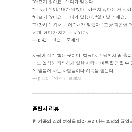
“아프지 않아요.” 애디가 말했다.
“누워서 쉬어.” 내가 말했다. “아프지 않다는 거 알아
“아프지 않아요.” 애디가 말했다. “일어날 거예요.”
“가만히 누워서 쉬어.” 내가 말했다. “그냥 피곤한
텐데, 애디가 저기 누워 있다.
--- p.41 「앤스」 중에서
사람이 살기 힘든 곳이다. 힘들다. 주님께서 땀 흘리
에도 열심히 정직하게 일한 사람이 이득을 얻을 수 있
에 빌붙어 사는 사람들이나 이득을 얻는다.
--- p.115 「앤스」 중에서
아버지는 죽을 준비를 하기 위해 사는 거라고 말했다
다. 남자는 사후에 집을 청소하는 것에 대해 전혀 
출판사 리뷰
누워 있었는데, 의사가 상처 부위를 덮고 꿰맨 후 
하고 고요한 모유만 남고, 나는 느린 침묵 속에 조용
한 가족의 장례 여정을 따라 드러나는 15명의 균열
--- p.184 「애디」 중에서