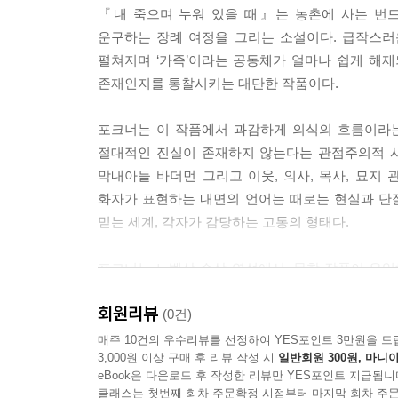
『내 죽으며 누워 있을 때』는 농촌에 사는 번
“네 엄마는 말이었는데, 아버지는 누구였어, 주얼?”
운구하는 장례 여정을 그리는 소설이다. 급작스러
“빌어먹을 거짓말쟁이.”
펼쳐지며 ‘가족’이라는 공동체가 얼마나 쉽게 해
“그렇게 부르지 마.” 내가 말한다.
존재인지를 통찰시키는 대단한 작품이다.
“빌어먹을 거짓말쟁이”
“그렇게 부르지 마, 주얼.” 높다란 달빛 아래, 주
포크너는 이 작품에서 과감하게 의식의 흐름이라는
--- p.221 「다알」 중에서
절대적인 진실이 존재하지 않는다는 관점주의적 사고와
막내아들 바더먼 그리고 이웃, 의사, 목사, 묘지
이따금 나는 누가 미쳤고 누가 미치지 않았는지 판
화자가 표현하는 내면의 언어는 때로는 현실과 단절
지, 그 누구도 완전히 미치거나 완전히 제정신이라고
믿는 세계, 각자가 감당하는 고통의 형태다.
대부분의 사람들이 어떻게 보는지 그 방식에 따라 결
포크너는 노벨상 수상 연설에서, 문학 작품이 유일하
--- p.243 「캐시」 중에서
연민, 자부심, 동정, 희생 같은 ‘오래된 마음의 진
회원리뷰
강조하는 보편성의 핵심은 서로 갈등하는 인간 존재와
(0건)
매주 10건의 우수리뷰를 선정하여 YES포인트 3만원을 드
3,000원 이상 구매 후 리뷰 작성 시
일반회원 300원, 마니아
포크너의 여러 작품 중에서도 『내 죽으며 누워 있
eBook은 다운로드 후 작성한 리뷰만 YES포인트 지급됩니
흥미로운 점은 이 작품이 관에 죽어 누워 있는 
클래스는 첫번째 회차 주문확정 시점부터 마지막 회차 주문