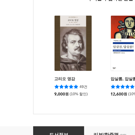
고리오 영감
압살롬, 압살롬
49건
9,000
원
(10% 할인)
12,600
원
(10
내 죽으며 누워 있을 때
도서정보
리뷰/한줄평