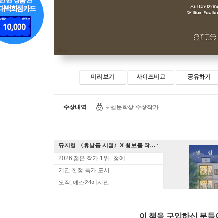
미리보기
사이즈비교
공유하기
수상내역
노벨문학상 수상작가
뮤지컬 〈휴남동 서점〉X 황보름 작가 북토크
2026 젊은 작가 1위 : 청예
기간 한정 특가 도서
오직, 예스24에서만
이 책을 구입하신 분