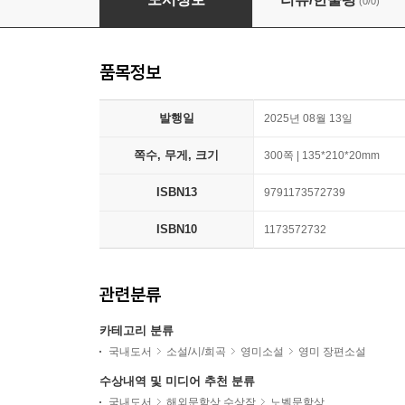
(0/0)
품목정보
발행일
2025년 08월 13일
쪽수, 무게, 크기
300쪽 | 135*210*20mm
ISBN13
9791173572739
ISBN10
1173572732
관련분류
카테고리 분류
국내도서
소설/시/희곡
영미소설
영미 장편소설
수상내역 및 미디어 추천 분류
국내도서
해외문학상 수상작
노벨문학상