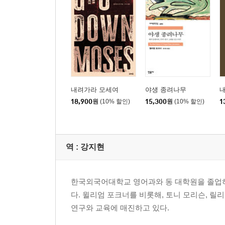
내려가라 모세여
야생 종려나무
내
18,900
원
(10% 할인)
15,300
원
(10% 할인)
1
역 :
강지현
한국외국어대학교 영어과와 동 대학원을 졸업하
다. 윌리엄 포크너를 비롯해, 토니 모리슨, 릴
연구와 교육에 매진하고 있다.