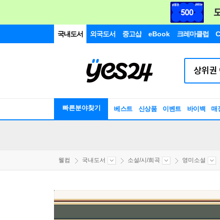
국내도서
외국도서
중고샵
eBook
크레마클럽
C
빠른분야찾기
베스트
신상품
이벤트
바이백
매
웰컴
국내도서
소설/시/희곡
영미소설