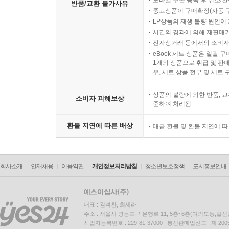
반품/교환 불가사유
중고상품이 구매확정(자동 
LP상품의 재생 불량 원인이 기
시간의 경과에 의해 재판매가
전자상거래 등에서의 소비자
eBook 세트 상품은 일괄 
1개의 상품으로 취급 및 판매
우, 세트 상품 전부 및 세트
상품의 불량에 의한 반품, 교
소비자 피해보상
준하여 처리됨
환불 지연에 따른 배상
대금 환불 및 환불 지연에 
회사소개
인재채용
이용약관
개인정보처리방침
청소년보호정책
도서홍보안내
대표 : 김석환, 최세라
주소 : 서울시 영등포구 은행로 11, 5층~6층(여의도동,일신
사업자등록번호 : 229-81-37000 통신판매업신고 : 제 200