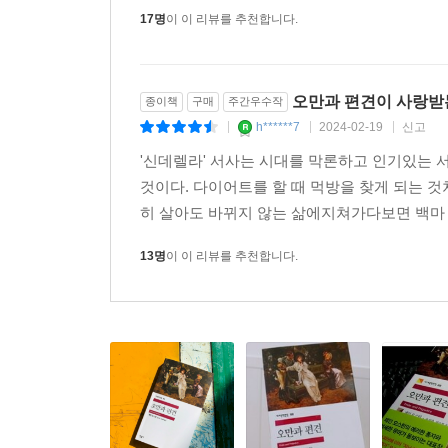
17명
이 이 리뷰를 추천합니다.
오만과 편견이 사랑받
종이책
구매
주간우수작
h******7
2024-02-19
신고
|
|
|
'신데렐라' 서사는 시대를 막론하고 인기있는
것이다. 다이어트를 할 때 먹방을 찾게 되는 것
히 살아도 바뀌지 않는 삶에지쳐가다보면 백마 
13명
이 이 리뷰를 추천합니다.