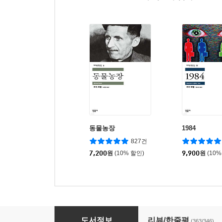
동물농장
1984
827건
7,200
원
(10% 할인)
9,900
원
(10%
오만과 편견
도서정보
리뷰/한줄평
(363/346)