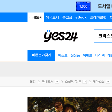
국내도서
외국도서
중고샵
eBook
크레마클럽
C
빠른분야찾기
베스트
신상품
이벤트
바이백
매
웰컴
국내도서
소설/시/희곡
테마소설