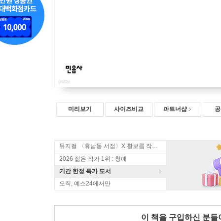
미리보기
사이즈비교
파트너샵
공
뮤지컬 〈휴남동 서점〉X 황보름 작가 북토크
2026 젊은 작가 1위 : 청예
기간 한정 특가 도서
오직, 예스24에서만
이 책을 구입하신 분