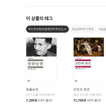
이 상품의 태그
#미국대학위원회SAT추천도서
#김영하작가추천
#김
동물농장
오만과 편견
조지 오웰 저/도정일 역
민음사
제인 오스틴 저/윤지관,전승희 공역
|
7,200
원
(10% 할인)
11,700
원
(10% 할인)