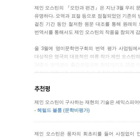
제인 오스틴의 『오만과 편견』은 지난 3월 우리 
유명하다. 오역과 표절 등으로 점철되었던 기존의 
걸친 기간 동안 철저한 원문 대조를 통해 원래의
번역서를 통해서도 제인 오스틴의 작품을 참되게 감
올 3월에 영미문학연구회의 번역 평가 사업팀에서
대상작은 영국의 대표적인 여류 작가 제인 오스틴의
34종의 번역본이 출간되었으며 현재까지도 15종 
원작의 작품성을 살려낸 믿고 추천할 만한 번역서는 
줄거리를 전달하는 데 성공했을 뿐, 가독성과 작
추천평
정확성이 매우 부족해 거의 신뢰할 수 없다.”고 결론
제인 오스틴이 구사하는 재현의 기술은 셰익스피어
이번에 민음사에서 출간된 『오만과 편견』은 윤지관
- 헤럴드 블룸 (문학비평가)
서로 교차해서 검토하는 과정을 되풀이해 탄생한 번
첫째, 기존의 많은 번역서들에서 빈번하게 발견되
제인 오스틴은 풍자의 회초리를 들어 사정없이 
내려고 했다. 한 문장, 한 문장 빼놓지 않고 꼼꼼한