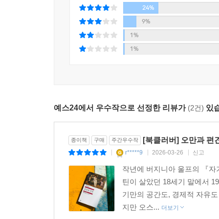
24%
9%
1%
1%
예스24에서 우수작으로 선정한 리뷰가
(2건)
있습
[북클러버] 오만과 편
종이책
구매
주간우수작
r*****9
2026-03-26
신고
|
|
|
작년에 버지니아 울프의 『자기
틴이 살았던 18세기 말에서 
기만의 공간도, 경제적 자유도
지만 오스...
더보기