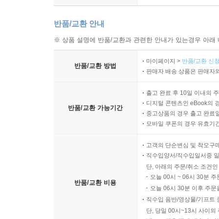
반품/교환 안내
※ 상품 설명에 반품/교환과 관련한 안내가 있는경우 아래 
마이페이지 >
반품/교환 신청
반품/교환 방법
판매자 배송 상품은 판매자와
출고 완료 후 10일 이내의 
디지털 콘텐츠인 eBook의 
반품/교환 가능기간
중고상품의 경우 출고 완료일
모바일 쿠폰의 경우 유효기간(
고객의 단순변심 및 착오구
직수입양서/직수입일서중 일
단, 아래의 주문/취소 조건인
오늘 00시 ~ 06시 30분 
반품/교환 비용
오늘 06시 30분 이후 주문
직수입 음반/영상물/기프트 
단, 당일 00시~13시 사이