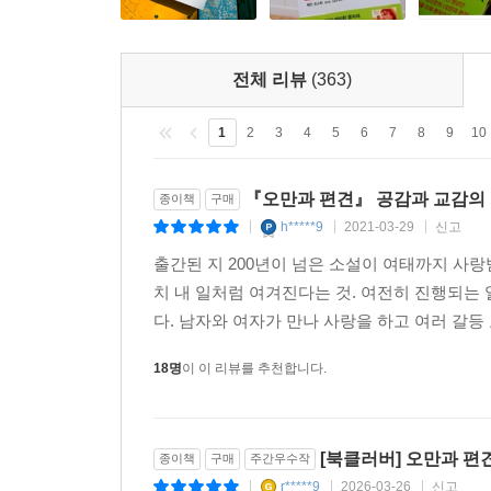
전체 리뷰
(363)
1
2
3
4
5
6
7
8
9
10
『오만과 편견』 공감과 교감의
종이책
구매
h*****9
2021-03-29
신고
|
|
|
출간된 지 200년이 넘은 소설이 여태까지 사랑
치 내 일처럼 여겨진다는 것. 여전히 진행되는
다. 남자와 여자가 만나 사랑을 하고 여러 갈등
18명
이 이 리뷰를 추천합니다.
[북클러버] 오만과 편
종이책
구매
주간우수작
r*****9
2026-03-26
신고
|
|
|