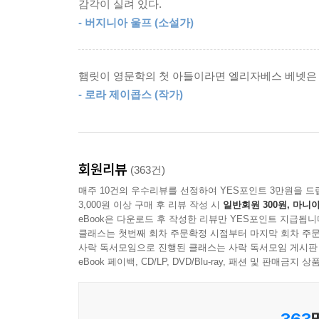
감각이 실려 있다.
중에 표시된 강조나 인용문의 표기를 철저히 따라서
- 버지니아 울프 (소설가)
둘째, 작가 제인 오스틴의 문체적인 특징이나 기법
쓰는데, 바로 그것이 이 작품이 묘미다. 그러므로 
햄릿이 영문학의 첫 아들이라면 엘리자베스 베넷은
- 로라 제이콥스 (작가)
셋째, 당시 시대상에 맞도록 적절한 표현을 찾아 번
대한 이해를 바탕으로 정확하고 내실 있는 번역을 
신사 계급 집안에서는 늦은 아침을 먹고, 오후 너덧 
이를 정확하게 구별하여 번역하였다. (기존의 번역본에
회원리뷰
(363건)
morning은 아침 식사와 정찬 사이의 시간을 말
매주 10건의 우수리뷰를 선정하여 YES포인트 3만원을 드
고려하여 적절히 번역하였다.
3,000원 이상 구매 후 리뷰 작성 시
일반회원 300원, 마니아
eBook은 다운로드 후 작성한 리뷰만 YES포인트 지급됩니
클래스는 첫번째 회차 주문확정 시점부터 마지막 회차 주문
넷째, 원작의 단어 하나하나의 의미도 빠뜨리지 않고
사락 독서모임으로 진행된 클래스는 사락 독서모임 게시판
eBook 페이백, CD/LP, DVD/Blu-ray, 패션 및 판매금
사실 이런 번역 과정은 비단 이 작품에만 해당되는
노력도 부족한 우리나라 번역 문학과 풍토의 척박함
363