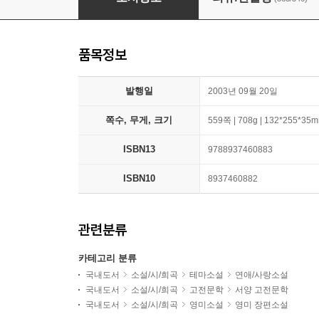
품목정보
발행일
2003년 09월 20일
쪽수, 무게, 크기
559쪽 | 708g | 132*255*35
ISBN13
9788937460883
ISBN10
8937460882
관련분류
카테고리 분류
국내도서
소설/시/희곡
테마소설
연애/사랑소설
국내도서
소설/시/희곡
고전문학
서양 고전문학
국내도서
소설/시/희곡
영미소설
영미 장편소설