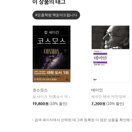
이 상품의 태그
#요즘책방:책읽어드립니다
코스모스
데미안
칼 세이건 저/홍승수 역
사이언스북스
헤르만 헤세 저/전영애 역
|
|
19,800
원
(10% 할인)
7,200
원
(10% 할인)
검색 페이지에서 선택된 태그에 등록된 더 많은 상품을 확인해 