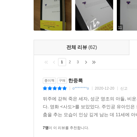
전체적으로 볼 때 한중록은 놀랍도록 정확한 기록이
깊이 읽기’ 중에서
반세기를 기다렸다!
11
최고의 학자들이 이 시대 언어로 새로 번역한 한국
전체 리뷰
(62)
우리 안에 숨어 있던 원대한 상상력의 샘물
모두가 안다고 믿었지만 아무도 몰랐던 우리 고전의
1
2
3
50년의 기다림, 5년의 기획, 이에 참여한 대한민국 
우리의 발견을 기다리며 웅크리고 있던 고전의 화려
한중록
종이책
구매
o********o
2020-12-20
신고
|
|
|
문학동네 한국고전문학전집
뒤주에 갇혀 죽은 세자, 성군 영조의 아들, 비
이 시대, 우리 고전의 정의는 무엇인가? 우리가 다
다. 영화 <사도>를 보았었다. 주인공 유아인은
드라마로 변용되지만 정작 한번도 읽어본 적 없는 
춤을 추는 모습이 인상 깊게 남는 데 11세에 
우리의 자산이다. 고전은 끝없는 상상력의 원천이
아직 모른다. 그러나 당신은 알게 될 것이다. 오늘
7명
이 이 리뷰를 추천합니다.
모르고” 그저 착하기만 한 흥보의 해학, “차마 망