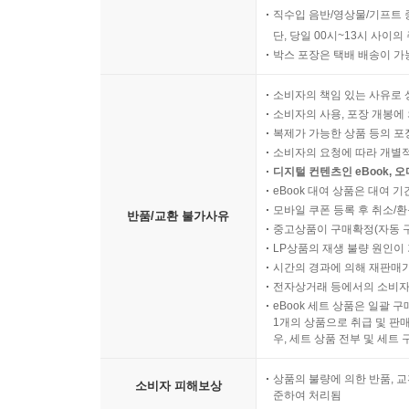
직수입 음반/영상물/기프트 
단, 당일 00시~13시 사이
박스 포장은 택배 배송이 가
소비자의 책임 있는 사유로 
소비자의 사용, 포장 개봉에 
복제가 가능한 상품 등의 포장을 
소비자의 요청에 따라 개별
디지털 컨텐츠인 eBook, 
eBook 대여 상품은 대여 기
모바일 쿠폰 등록 후 취소/환
반품/교환 불가사유
중고상품이 구매확정(자동 
LP상품의 재생 불량 원인이 기
시간의 경과에 의해 재판매가
전자상거래 등에서의 소비자
eBook 세트 상품은 일괄 
1개의 상품으로 취급 및 판매
우, 세트 상품 전부 및 세트
상품의 불량에 의한 반품, 교
소비자 피해보상
준하여 처리됨