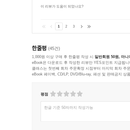
위대함을 같이 느끼기 위해 자구 하나, 단어 하나
이 리뷰가 도움이 되었나요?
이제까지의 모든 연구를 포괄한 각주를 달았으며, 
재발명하는 것이야말로 세계문학의 인식론적 지도를
1
2
3
한자리에 모은 문학동네 한국고전문학전집이 그간
불러오는 우리의, 더 나아가 세계 전체의 소중한 
한줄평
(45건)
문학동네 한국고전문학전집 편집위원
1,000원 이상 구매 후 한줄평 작성 시
일반회원 50원, 마니
심경호, 장효현, 정병설, 류보선
eBook은 다운로드 후 작성한 리뷰만 YES포인트 지급됩니
클래스는 첫번째 회차 주문확정 시점부터 마지막 회차 주문
eBook 페이백, CD/LP, DVD/Blu-ray, 패션 및 판매금
평점
한글 기준 50자까지 작성가능