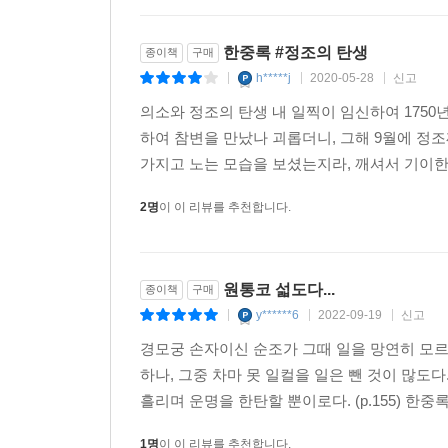
뒹구는 조선시대 남녀상열지사를 접하는 순간, 당신
있?던가.”
한중록 #정조의 탄생
종이책
구매
h*****j
2020-05-28
신고
|
|
|
반세기를 기다리고, 백 년 앞을 내다보다
지금껏 ‘고전’이라는 이름으로 출간된 책은 많았
의소와 정조의 탄생 내 일찍이 임신하여 1750
원전의 말맛을 잃거나 반대로 원문 그대로 출판되어
하여 참변을 만났나 괴롭더니, 그해 9월에 정조
50여년 만에 새로 발간됐다 칭할 만한 문학동네의
가지고 노는 모습을 보셨는지라, 깨셔서 기이한 징
시리즈에는 대한민국 50인의 국어국문학, 한문학 
2명
이 이 리뷰를 추천합니다.
독자를 위한 대중성과 연구자를 위한 깊이를 동시에
문학동네의 한국고전문학전집은 이 시대를 살아가는
원통코 섧도다...
종이책
구매
완결된 책이다. 문학동네의 한국고전문학전집은 언
y******6
2022-09-19
신고
시리즈를 ‘현대어역’과 ‘원본’으로 나누어 두 가지 
|
|
|
경모궁 손자이신 순조가 그때 일을 망연히 모르
우선, ‘현대어역’에서는 오늘날의 독자들을 위해 
하나, 그중 차마 못 일컬을 일은 뺀 것이 많도
위해 3년이 넘는 기간 동안 해당 책의 역주자는 
흘리며 운명을 한탄할 뿐이로다. (p.155) 한중록
독자모니터)의 의견까지 조율해 책으로 완성했다.
1명
이 이 리뷰를 추천합니다.