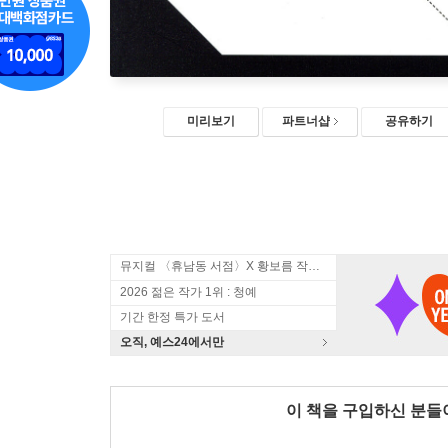
미리보기
파트너샵
공유하기
뮤지컬 〈휴남동 서점〉X 황보름 작가 북토크
2026 젊은 작가 1위 : 청예
기간 한정 특가 도서
오직, 예스24에서만
이 책을 구입하신 분