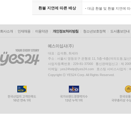
환불 지연에 따른 배상
대금 환불 및 환불 지연에 
회사소개
인재채용
이용약관
개인정보처리방침
청소년보호정책
도서홍보안내
대표 : 김석환, 최세라
주소 : 서울시 영등포구 은행로 11, 5층~6층(여의도동,일신
사업자등록번호 : 229-81-37000 통신판매업신고 : 제 200
이메일 : yes24help@yes24.com 호스팅 서비스사업자 :
Copyright ⓒ YES24 Corp. All Rights Reserved.