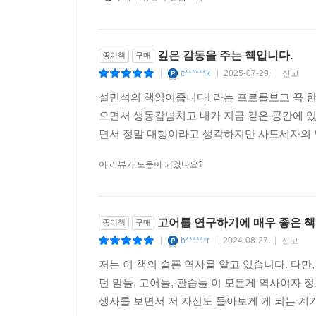
화보와 함께 본문 중간중간마다 다양한 관련 사진을 
덧붙였다. 여기에는 사도세자의 광증에 대한 치밀
을 통해 기록된 역사 이면의 진실을 볼 수 있
첨부했으며, 『서포만필』과 『홍길동전·전우치전』
깊은 감동을 주는 책입니다.
종이책
구매
c******k
2025-07-29
신고
|
|
|
한편 원본에서는 고전의 모든 이본을 집대성했다
설민석의 책읽어줍니다! 라는 프로를보고 꼭 
텍스트를 만들었다. 각 책마다 대표적인 저본을 
으면서 생동감넘치고 내가 지금 같은 공간에 
내용을 추가하고 잘못된 내용을 상당 부분 바로잡았
면서 정말 대행이라고 생각하지만 사도세자의
"문학동네 한국고전문학전집을 펴내며"
이 리뷰가 도움이 되었나요?
우리가 고전에 눈을 돌리는 것은 고전으로 회귀하
발견되고 있으며 심지어 어떤 작품은 저 구석에서
귀환시키는 것이다. 그러니까 고전 안에 숨죽이며
고어를 연구하기에 매우 좋은 책
종이책
구매
것, 이것이 우리의 궁극적인 목적이다.
b******r
2024-08-27
신고
|
|
|
저는 이 책의 슬픈 역사를 알고 있습니다. 다만
문학동네 한국고전문학전집은 몇몇 전문가의 연구실
던 말들, 고어들, 관습들 이 모든게 역사이자
계승을 통해 세계문학사를 또 한번 진화시키고자 
생사를 보면서 저 자신도 돌아보게 게 되는 계
고전은 말할 것도 없고 각 시대가 새롭게 찾아내어