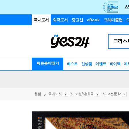
국내도서
외국도서
중고샵
eBook
크레마클럽
C
빠른분야찾기
베스트
신상품
이벤트
바이백
매
웰컴
국내도서
소설/시/희곡
고전문학