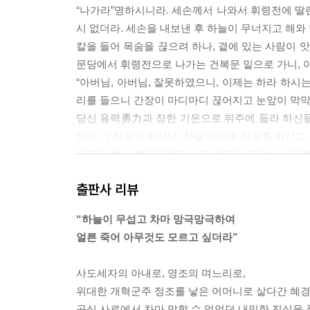
“나가라”명하시니라. 세손께서 나와서 휘령전에 딸린
시 없더라. 세손을 내보낸 후 하늘이 무너지고 해와
칼을 들어 목숨을 끊으려 하나, 곁에 있는 사람이 
문당에서 휘령전으로 나가는 건복문 밑으로 가니, 
“아버님, 아버님, 잘못하였으니, 이제는 하라 하시는
리를 들으니 간장이 마디마디 끊어지고 눈앞이 막막
당신 용력勇力과 장한 기운으로 뒤주에 들라 하신들
하여 그 지경이 되시니, 하늘이 어찌 이토록 하신고
세자가 벌써 폐위되었으니 그 처자가 편안히 대궐에 
아 영조께 글을 올리니라.
출판사 리뷰
“처분이 이러하시니 죄인의 처자가 편안히 대궐에 있
정으로 나가게 하여주소서.”
“하늘이 무섭고 차마 망극망극하여
그 끝에
얼른 죽어 아무것도 모르고 싶더라”
“천은天恩으로 세손을 보전하여주시길 바라나이다”
“동궁을 폐위하여 서인으로 만드셨다 하니, 빈궁도 
사도세자의 아내로, 영조의 며느리로,
세손은 남여藍輿, 지붕이 없는 작은 가마를 들여오
위대한 개혁군주 정조를 낳은 어머니로 살다간 혜경
청휘문에서 저승전 앞문으로 가 거기서 가마를 타니,
공식 사료에서 차마 말할 수 없었던 내밀한 진실을 