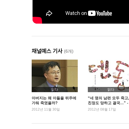
채널예스 기사
(6개)
읽다
읽다
아버지는 왜 아들을 뒤주에
“네 명의 남편 모두 죽고
가둬 죽였을까?
친정도 망하고 결국…” -
『덴동어미전』 박정애
2012년 11월 30일
2012년 08월 17일