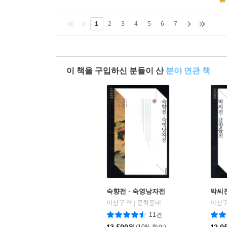
1
2
3
4
5
6
7
이 책을 구입하신 분들이 산
분야 연관 책
숙향전 · 숙영낭자전
박씨
이상구 역
문학동네
이상구
|
11건