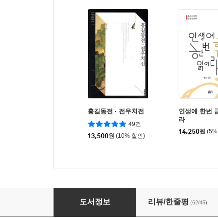
홍길동전 · 전우치전
인생에 한번 
라
49건
14,250
원
(5%
13,500
원
(10% 할인)
한중록
도서정보
리뷰/한줄평
(62/45)