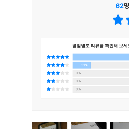
62
명
이 책 출간에 바칠 감사의 말은 누구보다 혜경궁
빠져들었다. 『한중록』은 조선시대 어떤 문학도 
내면의 도도한 물결을 그려냈다. 『한중록』은 역
않을 수 없다. _머리말에서
공식 사료를 뛰어넘는 또 한 편의 내밀한 궁중 역사
별점별로 리뷰를 확인해 보세
또한 『한중록』은 빼어난 문학작품인 동시에 공
역사서다. 특히 정병설 교수는 52 꼭지에 달하
하나의 사료로써 꼼꼼히 읽어냈다. 이는 기존의 『
21%
통해 독자들은 혜경궁 홍씨가 얼마나 치밀한 기억
0%
죽음에 뒤주가 등장하게된 배경은 물론 노년에 병
0%
옥추경의 벼락신 이야기까지 흥미진진한 조선 시대 
0%
한중록은 흔히, 궁중의 큰 어른이 된 헤경궁이 
회고한, 그런 작품 정도로 생각한다. 하지만 실제
기본 사료로 하여 철저히 고증된 정호가한 정
조선왕조실록처럼 다른 자료들을 서술의 바탕으로