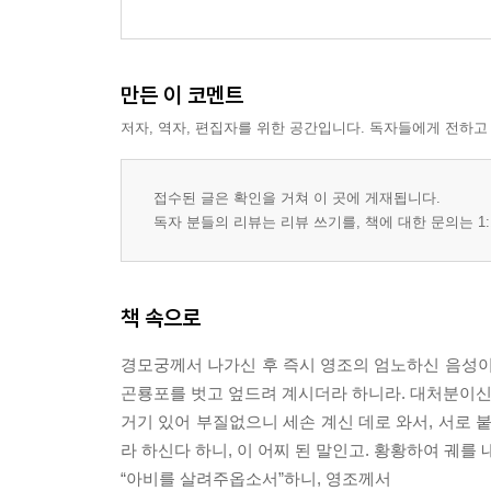
만든 이 코멘트
저자, 역자, 편집자를 위한 공간입니다. 독자들에게 전하고
접수된 글은 확인을 거쳐 이 곳에 게재됩니다.
독자 분들의 리뷰는 리뷰 쓰기를, 책에 대한 문의는 1:
책 속으로
경모궁께서 나가신 후 즉시 영조의 엄노하신 음성이
곤룡포를 벗고 엎드려 계시더라 하니라. 대처분이신 
거기 있어 부질없으니 세손 계신 데로 와서, 서로 
라 하신다 하니, 이 어찌 된 말인고. 황황하여 궤를
“아비를 살려주옵소서”하니, 영조께서