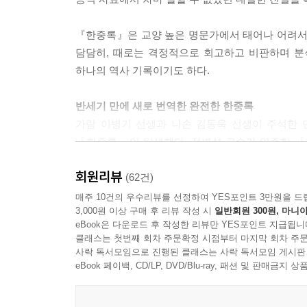
뒤를 따르며 통곡하니, 만고 천지간에 이런 경상景狀
命은 붙었으나 오죽하리오. --- 본문 중에서
『한중록』은 교양 높은 명문가에서 태어나 어려서 
담담히, 때로는 격정적으로 회고하고 비판하며 분
『한중록』은 마력魔力이 있다. 세자를 뒤주에 가
하나의 역사 기록이기도 하다.
한 아픔에 화가 치밀어 등이 뜨거워 잠을 자지 못했
『한중록』은 뜨겁다. 그 뜨거움이 읽는 사람을 
반세기 만에 새로 번역한 완전한 한중록
『한중록』을 보고 이것이야말로 ‘조선의 산문 고전
가람 이병기 선생과 나손 김동욱 선생이 주석한 
『한중록』이 탄생했다. 정병설 교수가 역주한 『
--- 머리말 중에서
『보장』과 「병인추록」까지 모두 포괄하고 있다.
회원리뷰
선정과 이본 비교는 작업에서 매우 중요했다. 정
(62건)
을 저본으로 삼아 종전 대부분의 역주본이 포괄하지
매주 10건의 우수리뷰를 선정하여 YES포인트 3만원을 드
3,000원 이상 구매 후 리뷰 작성 시
일반회원 300원, 마니아
eBook은 다운로드 후 작성한 리뷰만 YES포인트 지급됩니
조선 시대 가장 유려한 산문 문학의 정수
클래스는 첫번째 회차 주문확정 시점부터 마지막 회차 주문
혜경궁 홍씨는 뒤주에 갇혀 죽은 남편 사도세자를
사락 독서모임으로 진행된 클래스는 사락 독서모임 게시판
아름다움을 지녔다. 『한중록』은 우리가 간직해야 할
eBook 페이백, CD/LP, DVD/Blu-ray, 패션 및 판매금
산문고전일 따름이다”. 정병설 교수는 이렇게 말한다