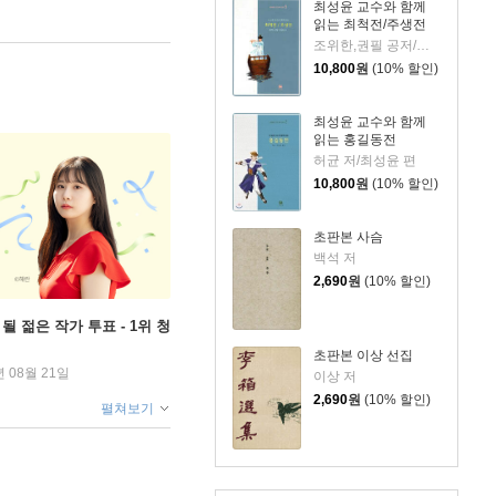
최성윤 교수와 함께
읽는 최척전/주생전
조위한,권필 공저/최성윤 역
10,800
원
(10% 할인)
최성윤 교수와 함께
읽는 홍길동전
허균 저/최성윤 편
10,800
원
(10% 할인)
초판본 사슴
백석 저
2,690
원
(10% 할인)
될 젊은 작가 투표 - 1위 청
초판본 이상 선집
년 08월 21일
이상 저
2,690
원
(10% 할인)
펼쳐보기