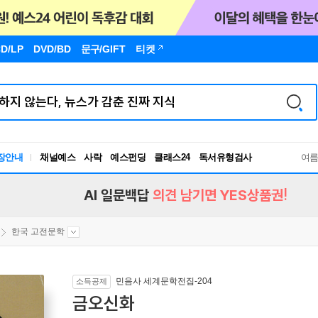
D/LP
DVD/BD
문구
/GIFT
티켓
독서유형검사
장안내
채널예스
사락
예스펀딩
클래스24
여
RBTI Lab
독서유형검사
AI 일문백답
의견 남기면 YES상품권!
한국 고전문학
민음사 세계문학전집-204
소득공제
금오신화