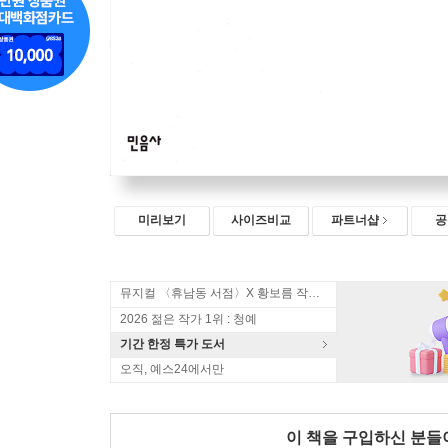
미리보기
사이즈비교
파트너샵
공
뮤지컬 〈휴남동 서점〉X 황보름 작가 북토크
2026 젊은 작가 1위 : 청예
기간 한정 특가 도서
오직, 예스24에서만
이 책을 구입하신 분