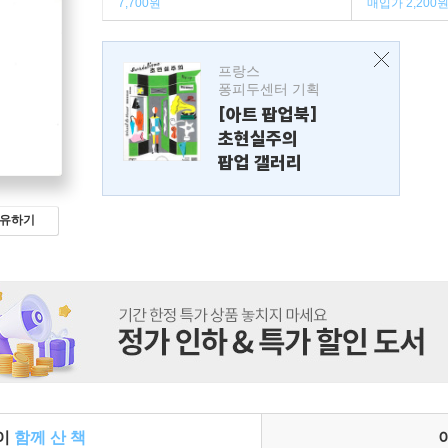
7,700원
매입가 2,200
프랑스
퐁피두센터 기획
[아트 팝업북]
초현실주의
팝업 갤러리
유하기
들이
함께 산 책