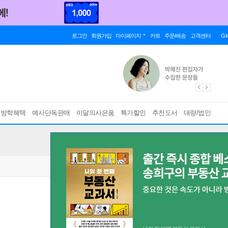
로그인
회원가입
마이페이지
카트
주문/배송
고객센터
Gl
름방학혜택
예사단독판매
이달의사은품
특가할인
추천도서
대량/법인