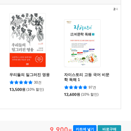
2
/4
우리들의 일그러진 영웅
자이스토리 고등 국어 비문
학 독해 1
30건
97건
13,500
원
(10% 할인)
12,600
원
(10% 할인)
9,900
카트에 넣기
바로구매
원