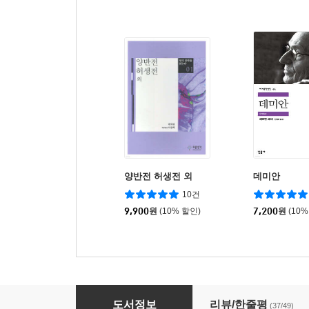
양반전 허생전 외
데미안
10건
9,900
원
(10% 할인)
7,200
원
(10%
금오신화
도서정보
리뷰/한줄평
(37/49)