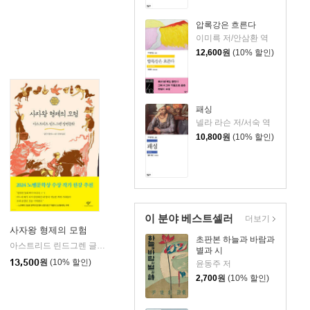
압록강은 흐른다
이미륵 저/안삼환 역
12,600
원
(10% 할인)
패싱
넬라 라슨 저/서숙 역
10,800
원
(10% 할인)
이 분야 베스트셀러
더보기
사자왕 형제의 모험
초판본 하늘과 바람과
아스트리드 린드그렌 글/김경희 역/일론 비클란드 그림
창비
|
별과 시
13,500
원
(10% 할인)
윤동주 저
2,700
원
(10% 할인)