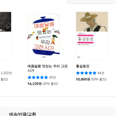
매콤달콤 맛있는 우리 고전
홍길동전
시가
1,222건
44건
20건
 할인)
10,800
원
(10% 할인)
14,220
원
(10% 할인)
배송/반품/교환