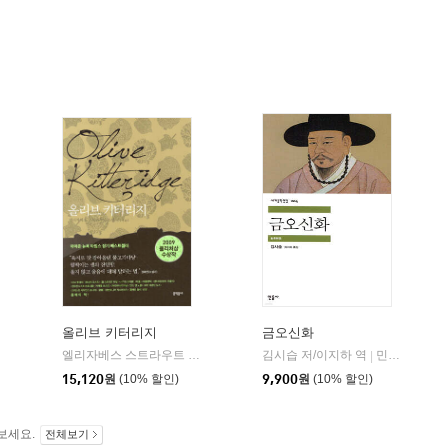
올리브 키터리지
금오신화
민음사
엘리자베스 스트라우트 저/권상미 역
김시습 저/이지하 역
문학동네
민음사
|
|
|
15,120
원
(10% 할인)
9,900
원
(10% 할인)
보세요.
전체보기