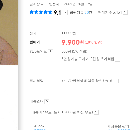
김시습
저
민음사
2009년 04월 17일
9.1
회원리뷰(
86
건)
판매지수 5,454
정가
11,000원
9,900
원
판매가
(10% 할인)
YES포인트
550원 (5% 적립)
5만원이상 구매 시 2천원 추가적립
결제혜택
카드/간편결제 혜택을 확인하세요
배송안내
배송비 : 유료 (도서 15,000원 이상 무료)
eBook
이 상품을 팔기