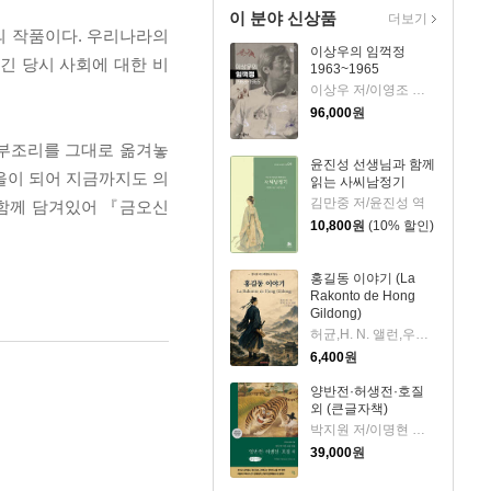
이 분야 신상품
더보기
의 작품이다. 우리나라의
이상우의 임꺽정
긴 당시 사회에 대한 비
1963~1965
이상우 저/이영조 그림
96,000
원
 부조리를 그대로 옮겨놓
윤진성 선생님과 함께
거울이 되어 지금까지도 의
읽는 사씨남정기
김만중 저/윤진성 역
 함께 담겨있어 『금오신
10,800
원
(10% 할인)
홍길동 이야기 (La
Rakonto de Hong
Gildong)
허균,H. N. 앨런,우재훈(Cezaro) 저
6,400
원
양반전·허생전·호질
외 (큰글자책)
박지원 저/이명현 역/한동훈 그림
39,000
원