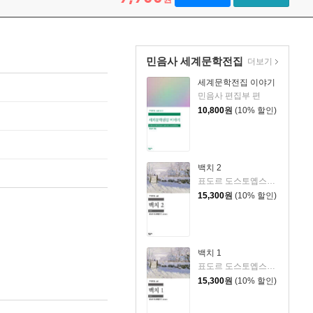
민음사 세계문학전집
더보기
세계문학전집 이야기
민음사 편집부 편
10,800
원
(10% 할인)
백치 2
표도르 도스토옙스키 저/김연경 역
15,300
원
(10% 할인)
백치 1
표도르 도스토옙스키 저/김연경 역
15,300
원
(10% 할인)