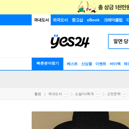
국내도서
외국도서
중고샵
eBook
크레마클럽
C
빠른분야찾기
베스트
신상품
이벤트
바이백
매
웰컴
국내도서
소설/시/희곡
고전문학