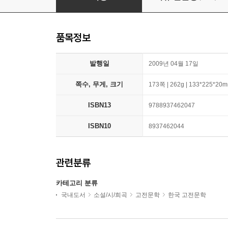
품목정보
발행일
2009년 04월 17일
쪽수, 무게, 크기
173쪽 | 262g | 133*225*20
ISBN13
9788937462047
ISBN10
8937462044
관련분류
카테고리 분류
국내도서
소설/시/희곡
고전문학
한국 고전문학