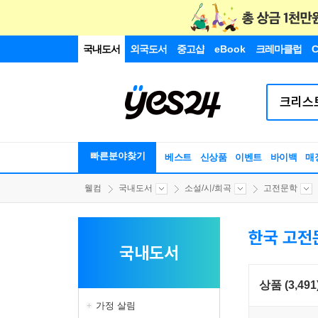
국내도서
외국도서
중고샵
eBook
크레마클럽
C
빠른분야찾기
베스트
신상품
이벤트
바이백
매
웰컴
국내도서
소설/시/희곡
고전문학
한국 고전
국내도서
상품 (3,491
가정 살림