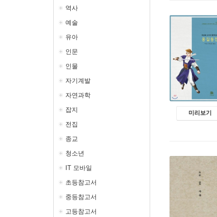
역사
예술
유아
인문
인물
자기계발
자연과학
잡지
미리보기
전집
종교
청소년
IT 모바일
초등참고서
중등참고서
고등참고서