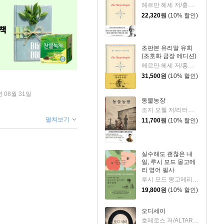
헤르만 헤세 저/홍진호 역
22,320
원
(10% 할인)
초판본 유리알 유희
(초호화 금장 에디션)
헤르만 헤세 저/홍진호 역
31,500
원
(10% 할인)
년 08월 31일
동물농장
조지 오웰 저/리터링크 역
펼쳐보기
11,700
원
(10% 할인)
실수해도 괜찮은 내
일, 루시 모드 몽고메
리 영어 필사
루시 모드 몽고메리 저/이루리 편역
19,800
원
(10% 할인)
오디세이
호메로스 저/ALTARI LAB 편