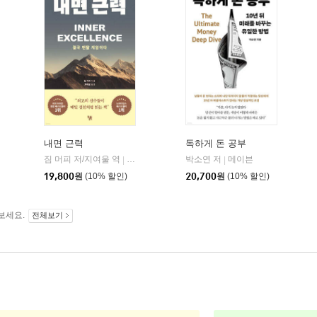
내면 근력
독하게 돈 공부
짐 머피 저/지여울 역
현대지성
윌북(willbook)
박소연 저
메이븐
|
|
|
19,800
원
(10% 할인)
20,700
원
(10% 할인)
보세요.
전체보기