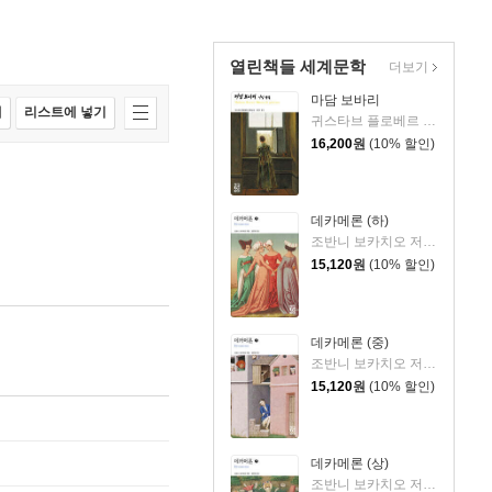
열린책들 세계문학
더보기
마담 보바리
매
리스트에 넣기
귀스타브 플로베르 저/김용은 역
16,200
원
(10% 할인)
데카메론 (하)
조반니 보카치오 저/김운찬 역
15,120
원
(10% 할인)
데카메론 (중)
조반니 보카치오 저/김운찬 역
15,120
원
(10% 할인)
데카메론 (상)
조반니 보카치오 저/김운찬 역