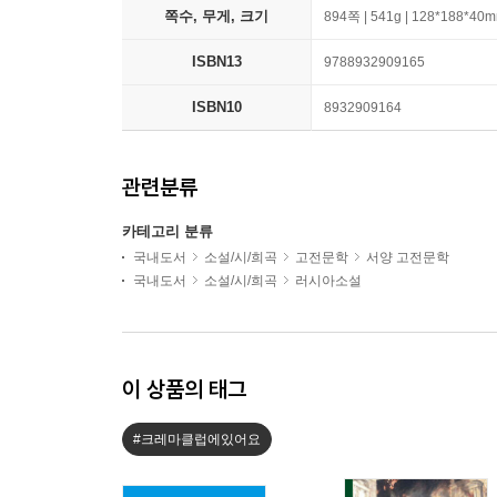
쪽수, 무게, 크기
894쪽 | 541g | 128*188*40
ISBN13
9788932909165
ISBN10
8932909164
관련분류
카테고리 분류
국내도서
소설/시/희곡
고전문학
서양 고전문학
국내도서
소설/시/희곡
러시아소설
이 상품의 태그
#크레마클럽에있어요