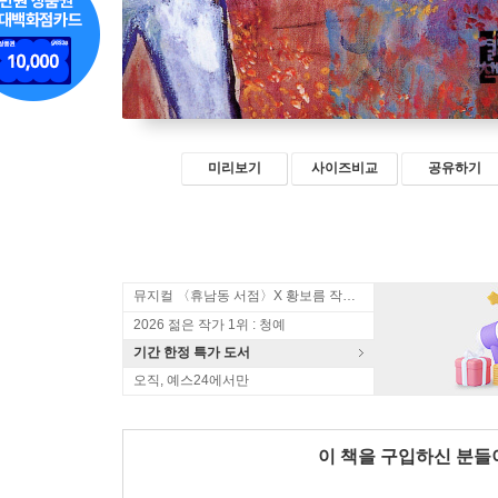
미리보기
사이즈비교
공유하기
뮤지컬 〈휴남동 서점〉X 황보름 작가 북토크
2026 젊은 작가 1위 : 청예
기간 한정 특가 도서
오직, 예스24에서만
이 책을 구입하신 분