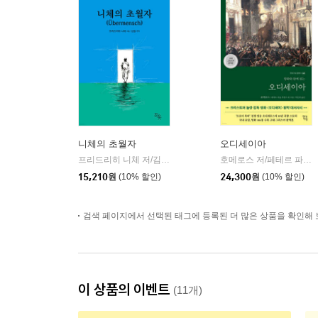
니체의 초월자
오디세이아
프리드리히 니체 저/김철 편역
히읏
호메로스 저/페테르 파울 루벤스 그림/박문재 역
|
15,210
원
(10% 할인)
24,300
원
(10% 할인)
검색 페이지에서 선택된 태그에 등록된 더 많은 상품을 확인해 
이 상품의 이벤트
(11개)