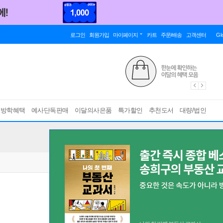
로그인
회원가입
마이페이지
카트
주문/배송
고객센터
Gl
름방학혜택
예사단독판매
이달의사은품
특가할인
추천도서
대량/법인