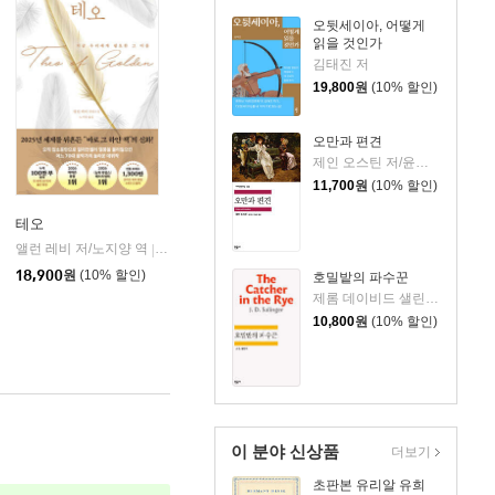
오뒷세이아, 어떻게
읽을 것인가
김태진 저
19,800
원
(10% 할인)
오만과 편견
제인 오스틴 저/윤지관,전승희 공역
11,700
원
(10% 할인)
테오
앨런 레비 저/노지양 역
오팬하우스
|
18,900
원
(10% 할인)
호밀밭의 파수꾼
제롬 데이비드 샐린저 저/공경희 역
10,800
원
(10% 할인)
이 분야 신상품
더보기
초판본 유리알 유희