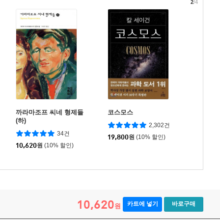
2
/4
까라마조프 씨네 형제들
코스모스
(하)
2,302건
34건
19,800
원
(10% 할인)
10,620
원
(10% 할인)
10,620
카트에 넣기
바로구매
원