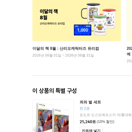
이달의 책 8월 : 산리오캐릭터즈 유리컵
2
예
2026년 08월 01일 ~ 2026년 08월 31일
20
이 상품의 특별 구성
죄와 벌 세트
전 2권
표도르 도스또예프스끼 저/홍대화
21,240
원
(10% 할인)
카트에 넣기