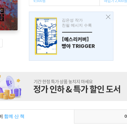
9,500원
매입가 2,400
김은성 작가
친필 메시지 수록
---------------
[예스리커버]
빵야 TRIGGER
들이
함께 산 책