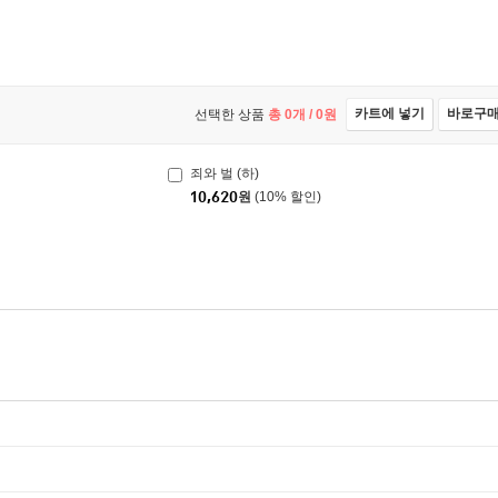
카트에 넣기
바로구
선택한 상품
총
0
개 /
0
원
죄와 벌 (하)
10,620
원
(10% 할인)