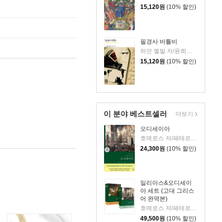
15,120
원
(10% 할인)
필경사 바틀비
허먼 멜빌 저/윤희기 역
15,120
원
(10% 할인)
이 분야 베스트셀러
더보기
오디세이아
호메로스 저/페테르 파울 루벤스 그림/박문재 역
24,300
원
(10% 할인)
일리아스&오디세이
아 세트 (고대 그리스
어 완역본)
호메로스 저/페테르 파울 루벤스 그림/박문재 역
49,500
원
(10% 할인)