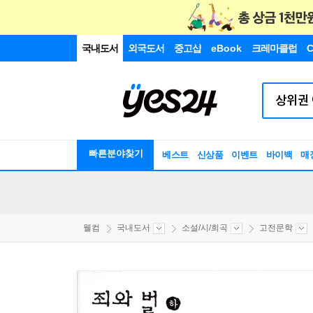
국내도서
외국도서
중고샵
eBook
크레마클럽
C
빠른분야찾기
베스트
신상품
이벤트
바이백
매
웰컴
국내도서
소설/시/희곡
고전문학