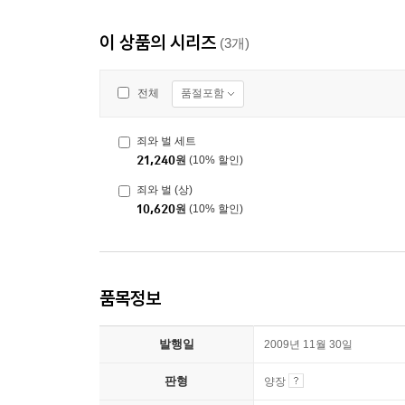
이 상품의 시리즈
(3개)
품절포함
전체
죄와 벌 세트
21,240
원
(10% 할인)
죄와 벌 (상)
10,620
원
(10% 할인)
품목정보
발행일
2009년 11월 30일
판형
양장