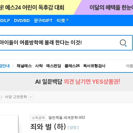
D/LP
DVD/BD
문구
/GIFT
티켓
장안내
채널예스
사락
예스펀딩
클래스24
독서유형검사
여
RBTI Lab
독서유형검사
AI 일문백답
의견 남기면 YES상품권!
서양 고전문학
열린책들 세계문학-002
소득공제
죄와 벌 (하)
[ 양장 ]