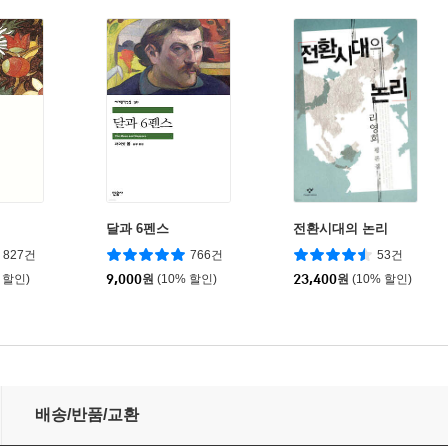
달과 6펜스
전환시대의 논리
827건
766건
53건
 할인)
9,000
원
(10% 할인)
23,400
원
(10% 할인)
배송/반품/교환