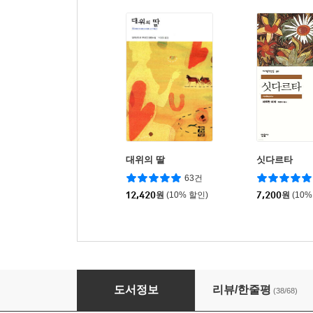
대위의 딸
싯다르타
63건
12,420
원
(10% 할인)
7,200
원
(10%
죄와 벌 (하)
도서정보
리뷰/한줄평
(38/68)