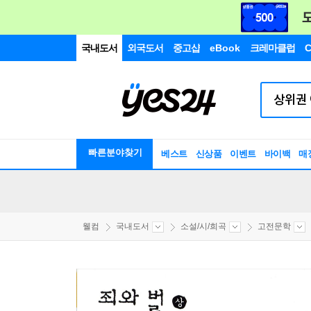
국내도서
외국도서
중고샵
eBook
크레마클럽
C
빠른분야찾기
베스트
신상품
이벤트
바이백
매
웰컴
국내도서
소설/시/희곡
고전문학