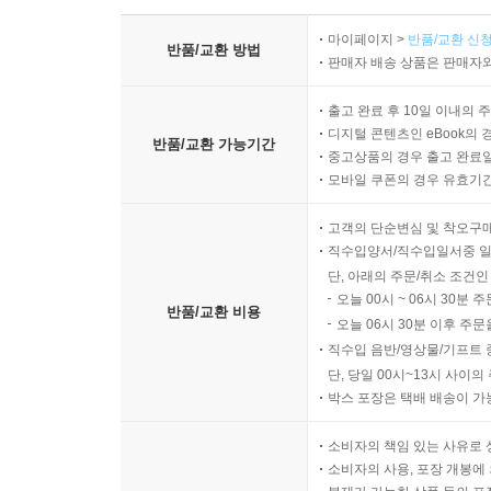
마이페이지 >
반품/교환 신청
반품/교환 방법
판매자 배송 상품은 판매자와
출고 완료 후 10일 이내의 
디지털 콘텐츠인 eBook의 
반품/교환 가능기간
중고상품의 경우 출고 완료일
모바일 쿠폰의 경우 유효기간(
고객의 단순변심 및 착오구
직수입양서/직수입일서중 일
단, 아래의 주문/취소 조건인
오늘 00시 ~ 06시 30분 
반품/교환 비용
오늘 06시 30분 이후 주문
직수입 음반/영상물/기프트 
단, 당일 00시~13시 사이
박스 포장은 택배 배송이 가
소비자의 책임 있는 사유로 
소비자의 사용, 포장 개봉에 