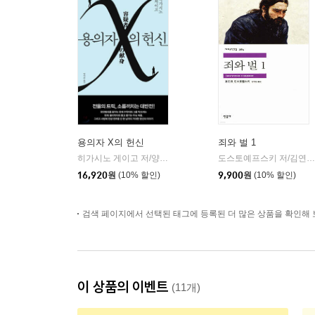
용의자 X의 헌신
죄와 벌 1
히가시노 게이고 저/양억관 역
재인
도스토예프스키 저/김연경 역
|
16,920
원
(10% 할인)
9,900
원
(10% 할인)
검색 페이지에서 선택된 태그에 등록된 더 많은 상품을 확인해 
이 상품의 이벤트
(11개)