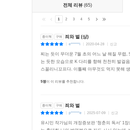
전체 리뷰
(65)
1
2
3
4
5
죄와 벌 (상)
종이책
구매
e******i
2020-04-28
신고
|
|
|
찌는 듯이 무더운 7월 초의 어느 날 해질 무렵
는 듯한 모습으로 K 다리를 향해 천천히 발걸음
스꼴리니꼬프다. 이틀째 아무것도 먹지 못해 생각이 뒤
5명
이 이 리뷰를 추천합니다.
죄와 벌
종이책
구매
p******e
2025-07-09
신고
|
|
|
유시민 작가님의 개정증보판 ‘청춘의 독서’ 1장