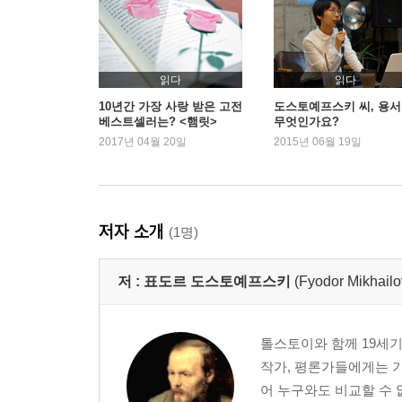
읽다
읽다
10년간 가장 사랑 받은 고전
도스토예프스키 씨, 용
베스트셀러는? <햄릿>
무엇인가요?
2017년 04월 20일
2015년 06월 19일
저자 소개
(1명)
저 :
표도르 도스토예프스키
(Fyodor Mikhailo
톨스토이와 함께 19세
작가, 평론가들에게는 가
어 누구와도 비교할 수 