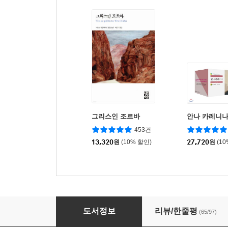
그리스인 조르바
안나 카레니나
453건
13,320
원
(10% 할인)
27,720
원
(1
죄와 벌 (상)
도서정보
리뷰/한줄평
(65/97)