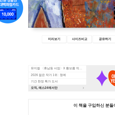
미리보기
사이즈비교
공유하기
뮤지컬 〈휴남동 서점〉X 황보름 작가 북토크
2026 젊은 작가 1위 : 청예
기간 한정 특가 도서
오직, 예스24에서만
이 책을 구입하신 분