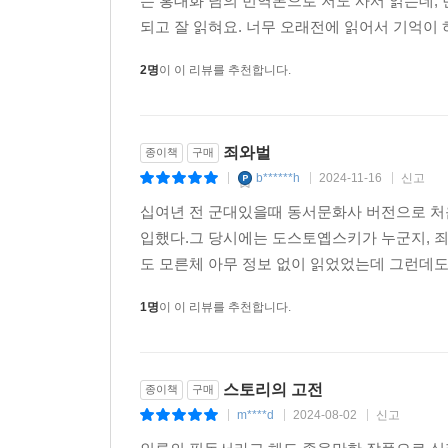
는 홍대화 님의 번역본으로 저도 사서 읽는데,
되고 잘 읽혀요. 너무 오래전에 읽어서 기억이 
2명
이 이 리뷰를 추천합니다.
죄와벌
종이책
구매
b******h
2024-11-16
신고
|
|
|
십여년 전 군대있을때 동서문화사 버전으로 처
입했다.그 당시에는 도스토옙스키가 누군지, 
도 모른체 아무 정보 없이 읽었었는데 그런데도
1명
이 이 리뷰를 추천합니다.
스토리의 고전
종이책
구매
m****d
2024-08-02
신고
|
|
|