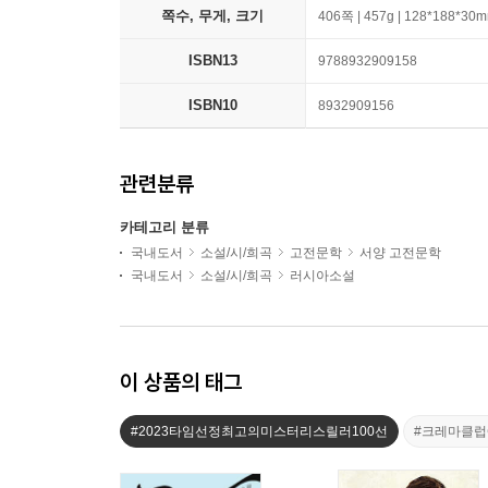
쪽수, 무게, 크기
406쪽 | 457g | 128*188*30
ISBN13
9788932909158
ISBN10
8932909156
관련분류
카테고리 분류
국내도서
소설/시/희곡
고전문학
서양 고전문학
국내도서
소설/시/희곡
러시아소설
이 상품의 태그
#2023타임선정최고의미스터리스릴러100선
#크레마클