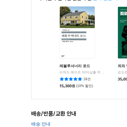
레볼루셔너리 로드
죄와 
리처드 예이츠 저/이삼출 역
민음사
|
18건
35,0
15,300
원
(10% 할인)
배송/반품/교환 안내
배송 안내