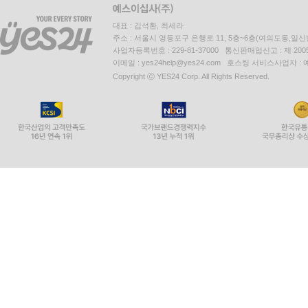
대표 : 김석환, 최세라
주소 : 서울시 영등포구 은행로 11, 5층~6층(여의도동,일신
사업자등록번호 : 229-81-37000 통신판매업신고 : 제 200
이메일 : yes24help@yes24.com 호스팅 서비스사업자 :
Copyright ⓒ YES24 Corp. All Rights Reserved.