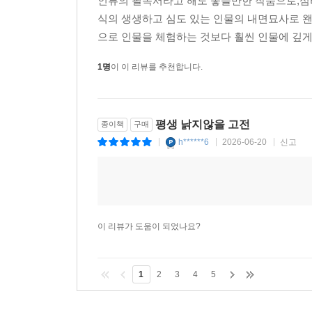
인류의 필독서라고 해도 좋을만한 작품으로,심
식의 생생하고 심도 있는 인물의 내면묘사로 왠지
으로 인물을 체험하는 것보다 훨씬 인물에 깊게
1명
이 이 리뷰를 추천합니다.
평생 낡지않을 고전
종이책
구매
h******6
2026-06-20
신고
|
|
|
이 리뷰가 도움이 되었나요?
1
2
3
4
5