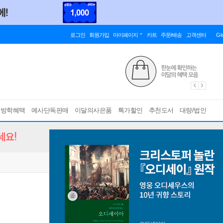
로그인
회원가입
마이페이지
카트
주문/배송
고객센터
Gl
름방학혜택
예사단독판매
이달의사은품
특가할인
추천도서
대량/법인
세요!