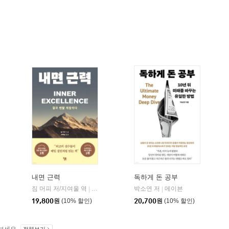
내면 근력
독하게 돈 공부
짐 머피 저/지여울 역
현대지성
윌북(willbook)
박소연 저
메이븐
|
|
|
19,800
원
(10% 할인)
20,700
원
(10% 할인)