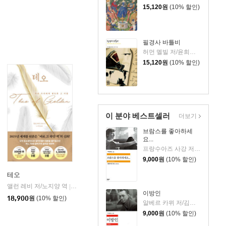
15,120
원
(10% 할인)
필경사 바틀비
허먼 멜빌 저/윤희기 역
15,120
원
(10% 할인)
이 분야 베스트셀러
더보기
브람스를 좋아하세
요...
프랑수아즈 사강 저/김남주 역
9,000
원
(10% 할인)
테오
앨런 레비 저/노지양 역
오팬하우스
|
이방인
18,900
원
(10% 할인)
알베르 카뮈 저/김화영 역
9,000
원
(10% 할인)