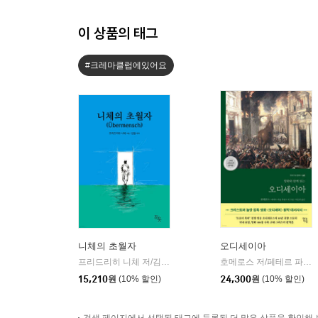
이 상품의 태그
#크레마클럽에있어요
니체의 초월자
오디세이아
프리드리히 니체 저/김철 편역
히읏
호메로스 저/페테르 파울 루벤스 그림/박문재 역
|
15,210
원
(10% 할인)
24,300
원
(10% 할인)