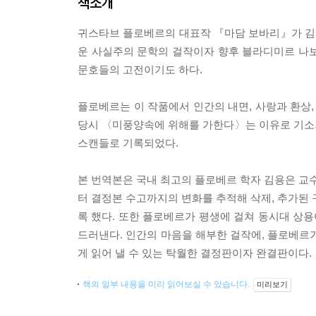
책소개
귀스타브 플로베르의 대표작 『마담 보바리』가 김
운 사실주의 문학의 걸작이자 향후 블라디미르 나보코
문호들의 고전이기도 하다.
플로베르는 이 작품에서 인간의 내면, 사랑과 환상,
당시 〈미풍양속에 위해를 가한다〉는 이유로 기소
스캔들로 기록되었다.
본 번역본은 국내 최고의 플로베르 학자 김용은 교수
터 결정본 수고까지의 변화를 추적해 삭제, 추가된 
록 했다. 또한 플로베르가 평생에 걸쳐 동시대 상
드러낸다. 인간의 마음을 해부한 걸작에, 플로베르
게 읽어 낼 수 있는 탁월한 결정판이자 완결판이다.
책의 일부 내용을 미리 읽어보실 수 있습니다.
미리보기