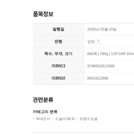
품목정보
발행일
2026년 05월 20일
판형
양장
쪽수, 무게, 크기
680쪽 | 780g | 128*188*35
ISBN13
9788932912998
ISBN10
8932912998
관련분류
카테고리 분류
국내도서
소설/시/희곡
프랑스소설