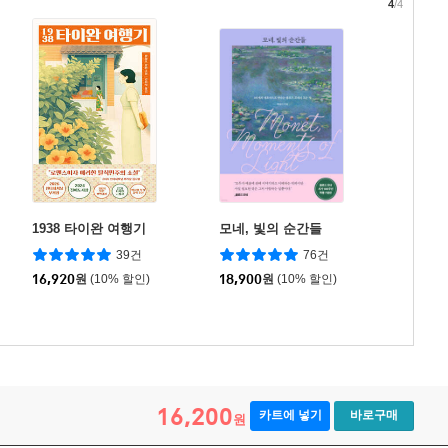
4
/4
1938 타이완 여행기
모네, 빛의 순간들
39건
76건
16,920
원
(10% 할인)
18,900
원
(10% 할인)
16,200
카트에 넣기
바로구매
원