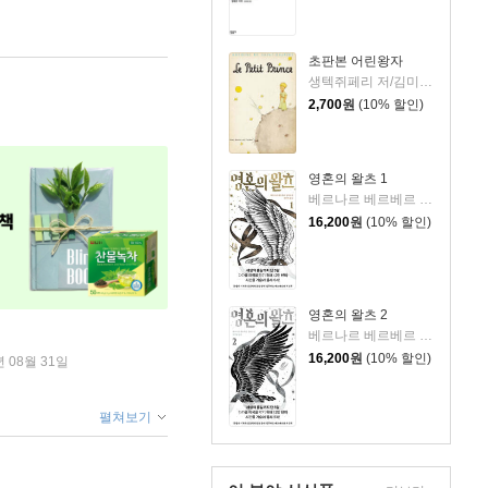
초판본 어린왕자
생텍쥐페리 저/김미정 역
2,700
원
(10% 할인)
영혼의 왈츠 1
베르나르 베르베르 저/전미연 역
16,200
원
(10% 할인)
영혼의 왈츠 2
베르나르 베르베르 저/전미연 역
16,200
원
(10% 할인)
년 08월 31일
펼쳐보기