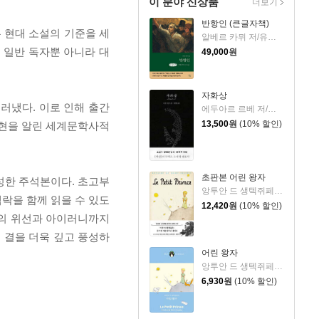
이 분야 신상품
더보기
반항인 (큰글자책)
 현대 소설의 기준을 세
알베르 카뮈 저/유기환 역
 일반 독자뿐 아니라 대
49,000
원
자화상
러냈다. 이로 인해 출간
에두아르 르베 저/정영문 역
13,500
원
(10% 할인)
출현을 알린 세계문학사적
초판본 어린 왕자
성한 주석본이다. 초고부
앙투안 드 생텍쥐페리 저/김미정 역
락을 함께 읽을 수 있도
12,420
원
(10% 할인)
대의 위선과 아이러니까지
 결을 더욱 깊고 풍성하
어린 왕자
앙투안 드 생텍쥐페리 저/김미정 역
6,930
원
(10% 할인)