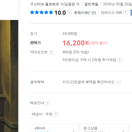
구스타브 플로베르
저/
김용은
역
열린책들
2026년 05월 20일
10.0
회원리뷰(
5
건)
판매지수 588
정가
18,000원
16,200
원
판매가
(10% 할인)
YES포인트
900원 (5% 적립)
5만원이상 구매 시 2천원 추가적립
결제혜택
카드/간편결제 혜택을 확인하세요
배송안내
배송비 : 무료
eBook
중고상품