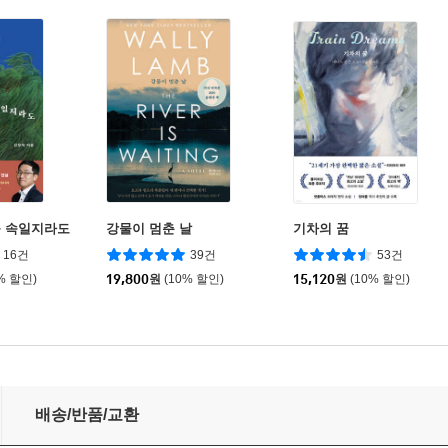
를 속일지라도
강물이 멈춘 날
기차의 꿈
16건
39건
53건
% 할인)
19,800
원
(10% 할인)
15,120
원
(10% 할인)
배송/반품/교환