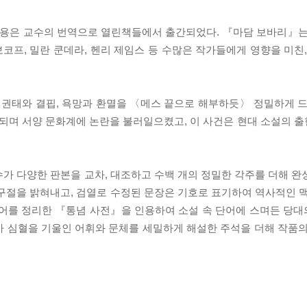
용은 교수의 번역으로 열린책들에서 출간되었다. 『마담 보바리』는
프, 밀란 쿤데라, 헨리 제임스 등 수많은 작가들에게 영향을 미친,
 권태와 결핍, 욕망과 환멸을 〈메스 끝으로 해부하듯〉 정밀하게 드
되며 서양 문화계에 논란을 불러일으켰고, 이 사건은 현대 소설의 
가 다양한 판본을 교차, 대조하고 수백 개의 정밀한 각주를 더해 완
구절을 밝혀내고, 검열로 수정된 문장은 기호로 표기하여 역사적인 맥
용어를 정리한 『통념 사전』을 인용하여 소설 속 단어에 스며든 당
가 심혈을 기울인 어휘와 문체를 세밀하게 해설한 주석을 더해 작품의