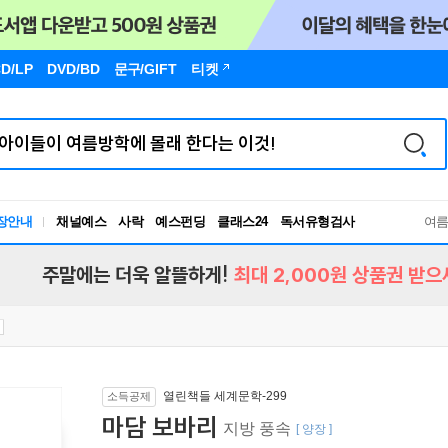
D/LP
DVD/BD
문구
/GIFT
티켓
장안내
채널예스
사락
예스펀딩
클래스24
독서유형검사
여
RBTI Lab
독서유형검사
주말에는 더욱 알뜰하게!
최대 2,000원 상품권 받으
열린책들 세계문학-299
소득공제
마담 보바리
지방 풍속
[ 양장 ]