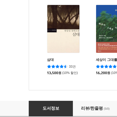
삼대
세상이 그대
33건
13,500
원
(10% 할인)
16,200
원
(10
마담 보바리
도서정보
리뷰/한줄평
(5/0)