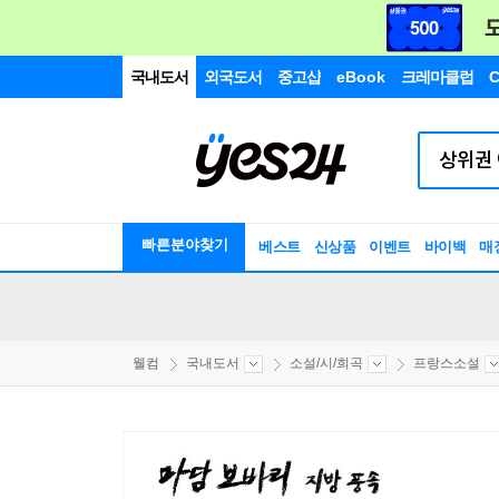
국내도서
외국도서
중고샵
eBook
크레마클럽
C
빠른분야찾기
베스트
신상품
이벤트
바이백
매
웰컴
국내도서
소설/시/희곡
프랑스소설