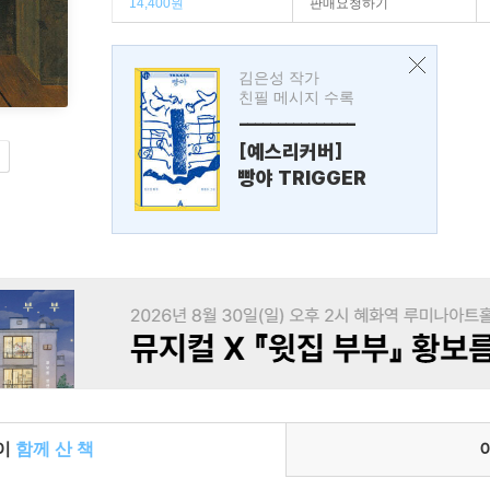
14,400원
판매요청하기
김은성 작가
친필 메시지 수록
---------------
[예스리커버]
빵야 TRIGGER
들이
함께 산 책