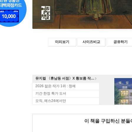
미리보기
사이즈비교
공유하기
뮤지컬 〈휴남동 서점〉X 황보름 작가 북토크
2026 젊은 작가 1위 : 청예
기간 한정 특가 도서
오직, 예스24에서만
이 책을 구입하신 분