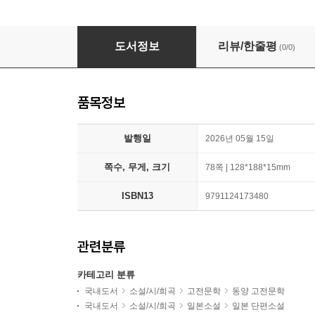
라쇼몬·거미줄·도롯코·귤
도서정보
리뷰/한줄평
(0/0)
품목정보
발행일
2026년 05월 15일
쪽수, 무게, 크기
78쪽 | 128*188*15mm
ISBN13
9791124173480
관련분류
카테고리 분류
국내도서
소설/시/희곡
고전문학
동양 고전문학
국내도서
소설/시/희곡
일본소설
일본 단편소설