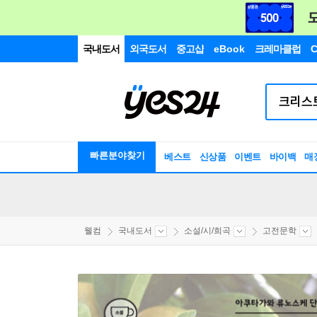
국내도서
외국도서
중고샵
eBook
크레마클럽
C
빠른분야찾기
베스트
신상품
이벤트
바이백
매
웰컴
국내도서
소설/시/희곡
고전문학