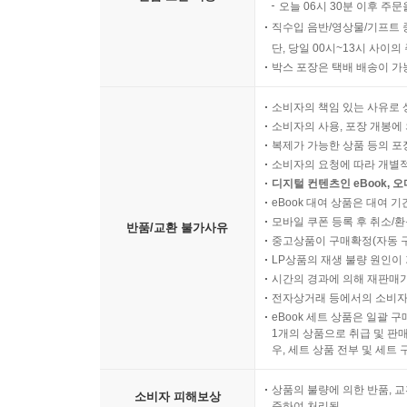
오늘 06시 30분 이후 주문
직수입 음반/영상물/기프트 
단, 당일 00시~13시 사이
박스 포장은 택배 배송이 가
소비자의 책임 있는 사유로 
소비자의 사용, 포장 개봉에 
복제가 가능한 상품 등의 포장을 
소비자의 요청에 따라 개별
디지털 컨텐츠인 eBook, 
eBook 대여 상품은 대여 기
모바일 쿠폰 등록 후 취소/환
반품/교환 불가사유
중고상품이 구매확정(자동 
LP상품의 재생 불량 원인이 기
시간의 경과에 의해 재판매가
전자상거래 등에서의 소비자
eBook 세트 상품은 일괄 
1개의 상품으로 취급 및 판매
우, 세트 상품 전부 및 세트
상품의 불량에 의한 반품, 교
소비자 피해보상
준하여 처리됨