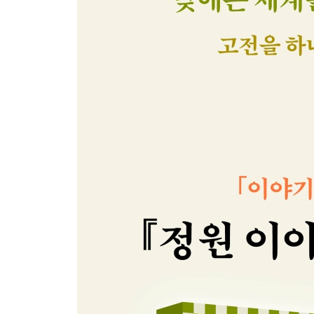
거리의 유령 : 런던 모험기 _ 버지니아 울프 (에세이
기다리다 _ 다자이 오사무 (소설)
사방이 어둠 속으로 잠겨드는 밤 _ 에밀리 브론테 (