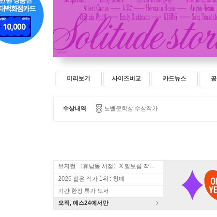
미리보기
사이즈비교
카드뉴스
공
수상내역
노벨문학상 수상작가
뮤지컬 〈휴남동 서점〉X 황보름 작가 북토크
2026 젊은 작가 1위 : 청예
기간 한정 특가 도서
오직, 예스24에서만