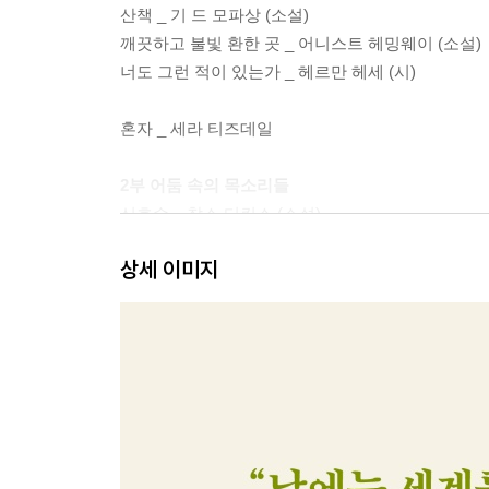
산책 _ 기 드 모파상 (소설)
깨끗하고 불빛 환한 곳 _ 어니스트 헤밍웨이 (소설)
너도 그런 적이 있는가 _ 헤르만 헤세 (시)
혼자 _ 세라 티즈데일
2부 어둠 속의 목소리들
신호수 _ 찰스 디킨스 (소설)
우수 _ 안톤 체호프 (소설)
상세 이미지
「블룸펠트, 중년의 독신남」 중에서 _ 프란츠 카프카
『인간의 대지』 중에서 _ 앙투안 드 생텍쥐페리 (
밤에 _ 프란츠 카프카
3부 고독 이후
새로운 삶이 시작된다 _ 헤르만 헤세 (에세이)
『어느 여행자의 편지』 중에서 _ 조르주 상드 (편지