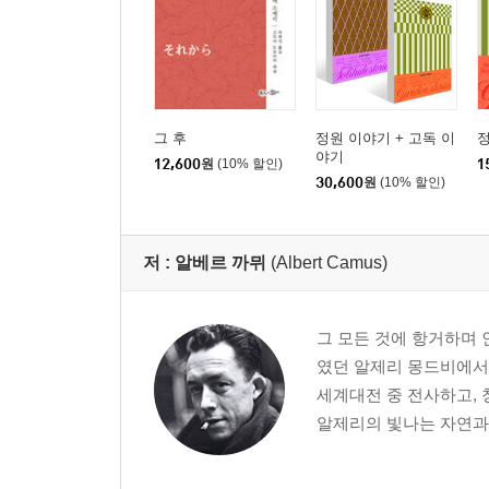
그 후
정원 이야기 + 고독 이
야기
12,600
원
(10% 할인)
1
30,600
원
(10% 할인)
저 :
알베르 까뮈
(Albert Camus)
그 모든 것에 항거하며 
였던 알제리 몽드비에서
세계대전 중 전사하고, 
알제리의 빛나는 자연과 