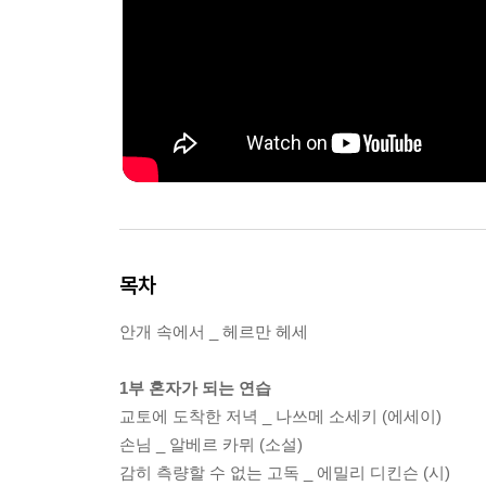
목차
안개 속에서 _ 헤르만 헤세
1부 혼자가 되는 연습
교토에 도착한 저녁 _ 나쓰메 소세키 (에세이)
손님 _ 알베르 카뮈 (소설)
감히 측량할 수 없는 고독 _ 에밀리 디킨슨 (시)