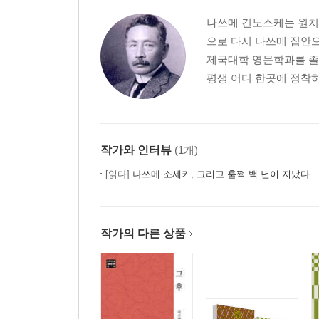
나쓰메 긴노스케는 원치
으로 다시 나쓰메 집안
제국대학 영문학과를 졸업
평생 어디 한곳에 정착하
작가와 인터뷰
(1개)
[읽다]
나쓰메 소세키, 그리고 훌쩍 백 년이 지났다
작가의 다른 상품