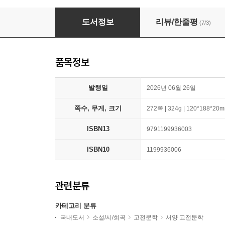
고독 이야기
도서정보
리뷰/한줄평
(7/3)
품목정보
발행일
2026년 06월 26일
쪽수, 무게, 크기
272쪽 | 324g | 120*188*20
ISBN13
9791199936003
ISBN10
1199936006
관련분류
카테고리 분류
국내도서
소설/시/희곡
고전문학
서양 고전문학