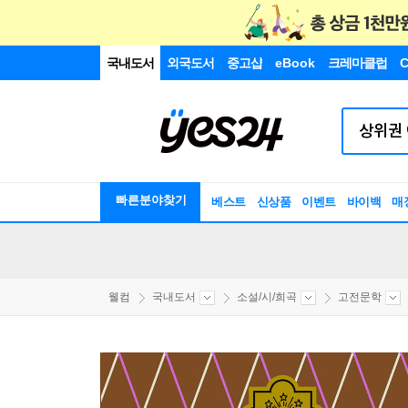
국내도서
외국도서
중고샵
eBook
크레마클럽
C
빠른분야찾기
베스트
신상품
이벤트
바이백
매
웰컴
국내도서
소설/시/희곡
고전문학