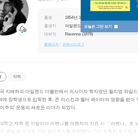
출생
1854년 10월 16일
출생지
아일랜드 더블린
오늘은 그만 보기
데뷔작
Ravenna (1878)
홈페이지
관련사이트 1
개
약력
 영국 지배하의 아일랜드 더블린에서 의사이자 학자였던 윌리엄 와일드와
에 장학생으로 입학한 후, 존 러스킨과 월터 페이터의 영향을 받아 
유미주의’ 운동의 새로운 리더가 되었다.
대학교 재학 중 이탈리아 라벤나를 여행하며 지은 시 「라벤나」로
위한 예술’을 표어로 하는 탐미주의를 주창했다. 그는 독특한 옷차림