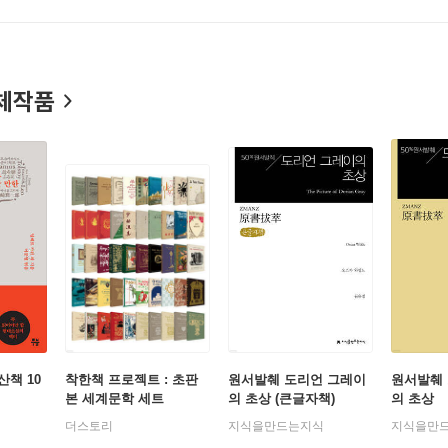
하는 희극 [인내]가 발표되어 미국에까지 전해졌다. 그는 이때부터 
유행시킨 공작 깃털, 해바라기 장식, 장발, 화려한 벨벳 바지 등을
을 모방하게 만들었다. 오스카 와일드의 유미주의는 사회를 변화시키
체작품
에 동화집 『행복한 왕자』를 출판하여 동화 형식의 낭만적 알레고리를
의 초상』을 발표하면서 영국 최고 작가의 반열에 올라섰다. 동성애
수정하여 출간하게 된다. 미모의 청년 도리언이 쾌락의 나날을 보내
도덕성을 비난했지만 와일드는 예술의 초도덕적 성격을 강조했다. 와일
 중요성』(1895)에서는 빅토리아 시대의 위선을 가차 없이 폭로했다
가 있다.
인이었던 알프레드 더글라스와 애정 어린 만남을 지속하다가 더글라
 동성애자라는 혐의로 기소되어 2년간 중노동형을 선고 받았다. 189
고 국적을 박탈당하면서 작가로서도 인간으로서도 죽음에 이르게 된다. 
런던 트라팔가 광장에 ‘오스카 와일드와의 대화’라는 제명의 동상이 세
책 10
착한책 프로젝트 : 초판
원서발췌 도리언 그레이
원서발췌
본 세계문학 세트
의 초상 (큰글자책)
의 초상
더스토리
지식을만드는지식
지식을만