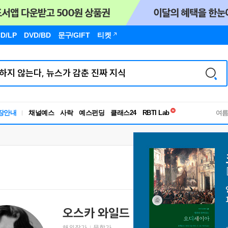
D/LP
DVD/BD
문구
/GIFT
티켓
독서유형검사
장안내
채널예스
사락
예스펀딩
클래스24
RBTI Lab
여
독서유형검사
오스카 와일드
Oscar Wilde
해외작가
문학가