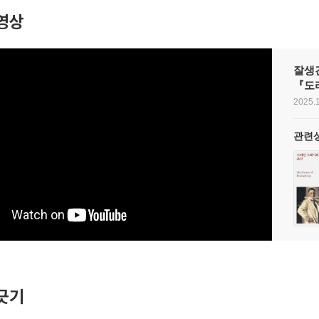
영상
잘생긴
『도
2025.1
관련
긋기