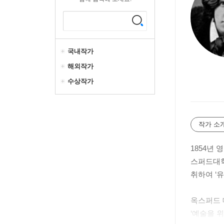
국내작가
해외작가
수상작가
작가 소
1854년
스퍼드대학
취하여 ‘
옥스퍼드 
‘예술을 