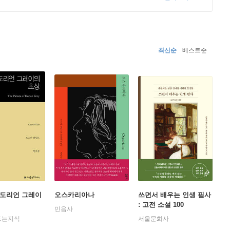
영국 글램 록의 원조가 되었다. 유미주의의 상징으로 새로운
 착용함으로써 새로운 세상을 꿈꾼 서구의 젊은이들을 열광시
고자 하는 것이었다.
최신순
베스트순
 다루는 재능을 보여주었다. 1891년에는 장편소설 『도리
적이고 퇴폐적인 내용으로 도덕적이지 않다는 평단의 악평
다 악덕의 한계점에 이르러 파멸한다는 이야기였다. 비평가들
드가 가장 큰 성공을 거둔 장르는 풍속 희극으로, 대표작
. 1891년 출간한 동화집 『석류나무 집』에 실린 단편
스의 부친인 퀸즈베리 후작의 소송으로 작품의 도덕성까지
5년 동성애 혐의로 유죄 판결을 받고 2년 동안 레딩 감옥
그가 죽은 지 98년이 지난 1998년에야 영국 국적이 회
워졌다.
 도리언 그레이
오스카리아나
쓰면서 배우는 인생 필사
: 고전 소설 100
민음사
드는지식
서울문화사