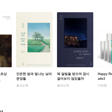
 초상
안온한 밤과 빛나는 낮의
왜 달빛을 받으며 잠시
Happy R
문장들
걸어보지 않았을까
ade3
)
꽃피는책
꽃피는책
다락원