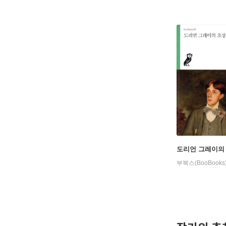
도리언 그레이의
부북스(BooBooks