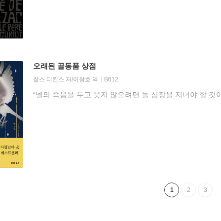
오래된 골동품 상점
찰스 디킨스
저/
이창호
역
B612
“넬의 죽음을 두고 웃지 않으려면 돌 심장을 지녀야 할 것
1
2
3