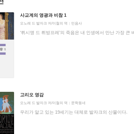
천
사교계의 영광과 비참 1
오노레 드 발자크
저/
이철의
역
민음사
‘뤼시앵 드 뤼방프레’의 죽음은 내 인생에서 만난 가장 큰 
고리오 영감
오노레 드 발자크
저/
이철의
역
문학동네
우리가 알고 있는 19세기는 대체로 발자크의 산물이다.