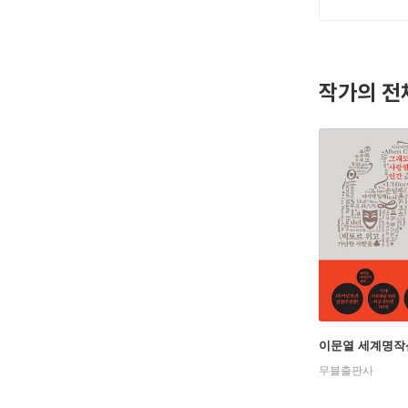
태를 조롱
멋으로써 
켰고 자신
작가의 전
1888년
언 그레이
을 받고 
은 그 부
『진지함의
「별아이」
그리고 시
문제시되고
에 수감되
복되고, 
이문열 세계명작산
무블출판사