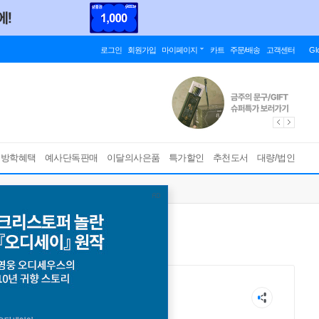
로그인
회원가입
마이페이지
카트
주문/배송
고객센터
Gl
름방학혜택
예사단독판매
이달의사은품
특가할인
추천도서
대량/법인