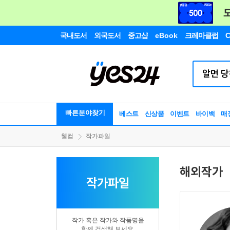
국내도서
외국도서
중고샵
eBook
크레마클럽
C
빠른분야찾기
베스트
신상품
이벤트
바이백
매
웰컴
작가파일
해외작가
작가파일
작가 혹은 작가와 작품명을
함께 검색해 보세요.